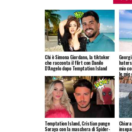
Chi è Simona Giordano, la tiktoker
Georgi
che racconta il flirt con Danilo
haters 
D’Angelo dopo Temptation Island
mio co
le mie
Temptation Island, Cristian punge
Chiara
Soraya con la maschera di Spider-
insepar