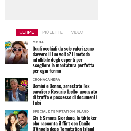
ULTIME
PIÙ LETTE
VIDEO
MODA
Quali occhiali da sole valorizzano
davvero il tuo volto? Il metodo
infallibile degli esperti per
scegliere la montatura perfetta
per ogni forma
CRONACA NERA
Uomini e Donne, arrestato l’ex
cavaliere Rosario Ibello: accusato
di truffa e possesso di documenti
falsi
SPECIALE TEMPTATION ISLAND
Chi è Simona Giordano, la tiktoker
che racconta il flirt con Danilo
D’Angelo dopo Temptation Island