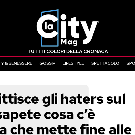
TUTTI I COLORI DELLA CRONACA
Y & BENESSERE
GOSSIP
LIFESTYLE
SPETTACOLO
SP
isce gli haters sul
sapete cosa c’è
ta che mette fine alle