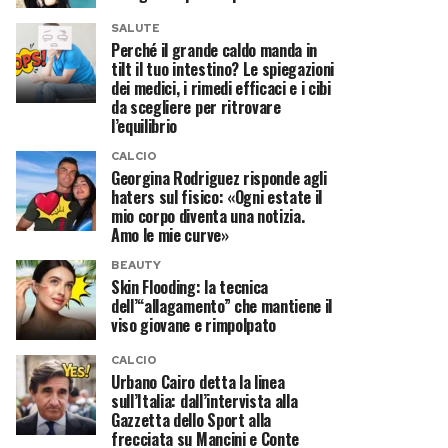
SALUTE
Perché il grande caldo manda in
tilt il tuo intestino? Le spiegazioni
dei medici, i rimedi efficaci e i cibi
da scegliere per ritrovare
l’equilibrio
CALCIO
Georgina Rodriguez risponde agli
haters sul fisico: «Ogni estate il
mio corpo diventa una notizia.
Amo le mie curve»
BEAUTY
Skin Flooding: la tecnica
dell’“allagamento” che mantiene il
viso giovane e rimpolpato
CALCIO
Urbano Cairo detta la linea
sull’Italia: dall’intervista alla
Gazzetta dello Sport alla
frecciata su Mancini e Conte