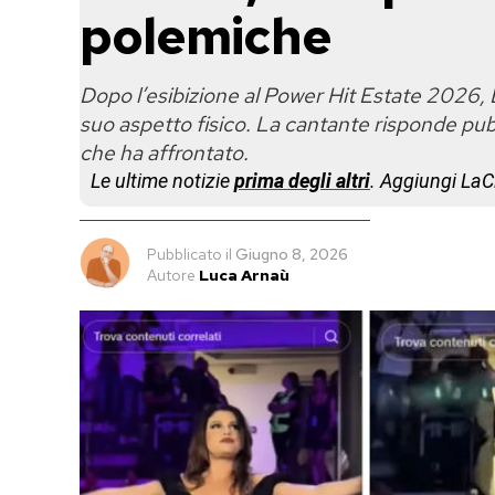
polemiche
Dopo l’esibizione al Power Hit Estate 2026, 
suo aspetto fisico. La cantante risponde pu
che ha affrontato.
Le ultime notizie
prima degli altri
. Aggiungi La
Pubblicato
il
Giugno 8, 2026
Autore
Luca Arnaù