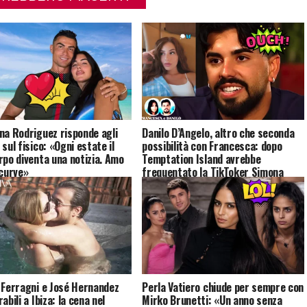
na Rodriguez risponde agli
Danilo D’Angelo, altro che seconda
sul fisico: «Ogni estate il
possibilità con Francesca: dopo
rpo diventa una notizia. Amo
Temptation Island avrebbe
 curve»
frequentato la TikToker Simona
Giordano
 Ferragni e José Hernandez
Perla Vatiero chiude per sempre con
abili a Ibiza: la cena nel
Mirko Brunetti: «Un anno senza