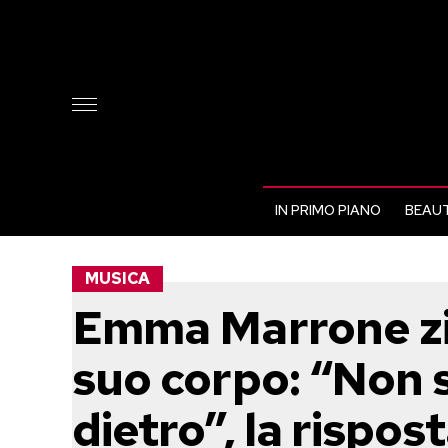
IN PRIMO PIANO
BEAUT
MUSICA
Emma Marrone zitt
suo corpo: “Non 
dietro”, la rispos