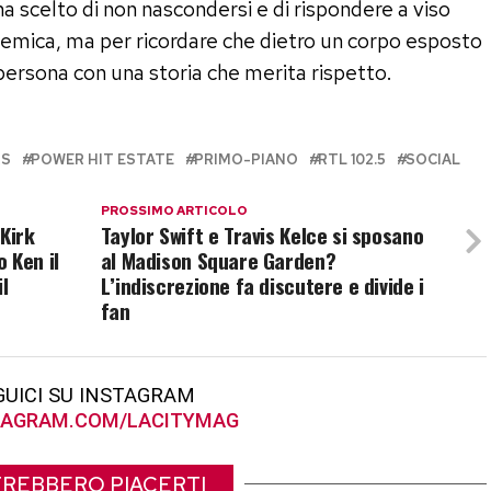
 scelto di non nascondersi e di rispondere a viso
emica, ma per ricordare che dietro un corpo esposto
 persona con una storia che merita rispetto.
RS
POWER HIT ESTATE
PRIMO-PIANO
RTL 102.5
SOCIAL
PROSSIMO ARTICOLO
Kirk
Taylor Swift e Travis Kelce si sposano
 Ken il
al Madison Square Garden?
l
L’indiscrezione fa discutere e divide i
fan
GUICI SU INSTAGRAM
AGRAM.COM/LACITYMAG
REBBERO PIACERTI