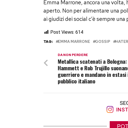
Emma Marrone, ancora una volta, ha
aperto. Non per alimentare una pol
ai giudizi dei social c’è sempre una
Post Views:
614
TAG:
EMMA MARRONE
GOSSIP
HATE
DA NON PERDERE
Metallica scatenati a Bologna: 
Hammett e Rob Trujillo suonano
guerriero e mandano in estasi i
pubblico italiano
SE
INST
POT