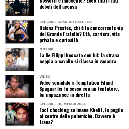
Bossetti è innocente? Ecco tutti i lati
Un matrimonio italiano ancora top
deboli dell’accusa
secret
SPECIALE GRANDE FRATELLO
Helena Prestes, chi è la concorrente vip
Gli elementi ufficiali, per ora, finiscono alle
del Grande Fratello? Età, carriera, vita
pubblicazioni. La scelta della Toscana e la
privata e curiosità
celebrazione alla fine di settembre restano
GOSSIP
indiscrezioni, sebbene riportate da diverse fonti.
La De Filippi beccata con lui: la strana
coppia a cavallo si rilassa in vacanza
La coppia non ha comunicato né la data precisa
né la location e sembra intenzionata a
VIDEO
proteggere il matrimonio dalla curiosità che
Video scandalo a Temptation Island
accompagna ogni sua apparizione.
Spagna: lei fa sesso con un tentatore,
lui impazzisce in diretta
Anche sull’abito Dove Cameron ha lasciato
SPECIALE OLIMPIADI 2024
Fact checking su Imane Khelif, la pugile
trapelare soltanto qualche indicazione. In alcune
al centro delle polemiche. Davvero è
interviste ha spiegato di non desiderare un look
trans?
nuziale troppo tradizionale e di voler scegliere