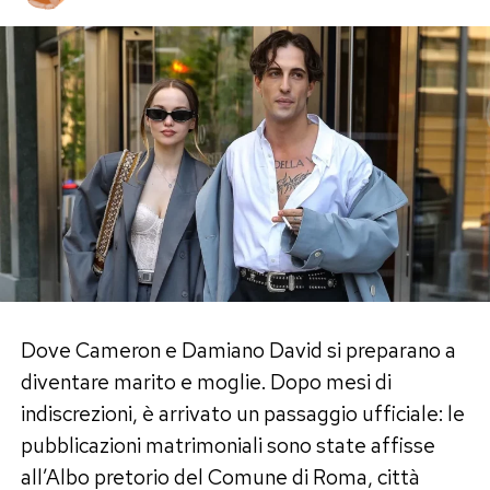
Anche Justin e Hailey Bieber sembrano aver
ceduto al fascino dell’Italia. Dopo gli impegni al
Google Camp, hanno scelto di rallentare i ritmi e
vivere il lato più autentico dell’estate siciliana,
dimostrando ancora una volta come il Bel Paese
continui a rappresentare una delle destinazioni
preferite dalle grandi star internazionali.
Post Views:
133
Dove Cameron e Damiano David si preparano a
diventare marito e moglie. Dopo mesi di
indiscrezioni, è arrivato un passaggio ufficiale: le
pubblicazioni matrimoniali sono state affisse
all’Albo pretorio del Comune di Roma, città