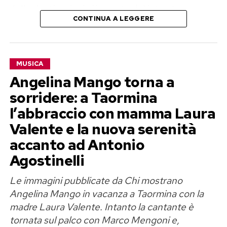
delle destinazioni più amate dal jet set:
CONTINUA A LEGGERE
Panarea
, la più piccola e mondana delle Isole
Eolie.
Dal Google Camp a Panarea: la
MUSICA
Angelina Mango torna a
vacanza continua
sorridere: a Taormina
La prima tappa del viaggio è stata
Sciacca
,
l’abbraccio con mamma Laura
dove si è svolta l’edizione 2026 del Google
Valente e la nuova serenità
Camp, evento esclusivo che da anni rappresenta
accanto ad Antonio
uno degli appuntamenti più riservati dell’estate
Agostinelli
internazionale.
Le immagini pubblicate da Chi mostrano
Terminati gli incontri e gli eventi legati alla
Angelina Mango in vacanza a Taormina con la
manifestazione, la coppia ha preferito evitare un
madre Laura Valente. Intanto la cantante è
tornata sul palco con Marco Mengoni e,
immediato ritorno negli Stati Uniti,