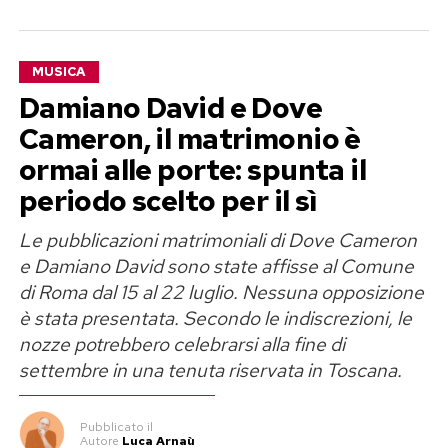
Panarea resta la regina dell’estate
Contest, Angelina Mango aveva raggiunto una
vip
popolarità improvvisa e totalizzante.
MUSICA
Nell’ottobre 2024, durante il tour nei club
Ogni estate Panarea si conferma una delle
Damiano David e Dove
italiani ed europei, annunciò lo stop per
mete italiane più amate dalle celebrità
Cameron, il matrimonio è
prendersi cura della propria salute, cancellando
internazionali. Le sue dimensioni ridotte,
ormai alle porte: spunta il
le date successive dopo i primi concerti.
l’accesso prevalentemente via mare e
Un’interruzione arrivata nel momento di
periodo scelto per il sì
un’atmosfera elegante ma discreta la rendono
massima esposizione, quando sembrava che
Le pubblicazioni matrimoniali di Dove Cameron
ideale per chi cerca privacy senza rinunciare alla
tutti volessero una parte di lei.
e Damiano David sono state affisse al Comune
vita mondana.
di Roma dal 15 al 22 luglio. Nessuna opposizione
è stata presentata. Secondo le indiscrezioni, le
Negli ultimi anni l’isola ha ospitato attori
nozze potrebbero celebrarsi alla fine di
hollywoodiani, imprenditori della Silicon Valley,
settembre in una tenuta riservata in Toscana.
top model e musicisti, consolidando la propria
reputazione come uno dei luoghi simbolo del
Pubblicato
il
turismo di lusso nel Mediterraneo.
Autore
Luca Arnaù