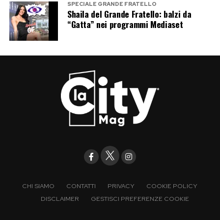
SPECIALE GRANDE FRATELLO
qualcosa capace di rappresentarla davvero,
Shaila del Grande Fratello: balzi da
“Gatta” nei programmi Mediaset
senza trasformare la cerimonia nell’ennesima
interpretazione costruita per il pubblico.
Il conto alla rovescia, però, è ormai cominciato.
Tra pubblicazioni affisse, una possibile tenuta
toscana e una proposta arrivata nel momento
meno glamour possibile, il matrimonio tra la
star americana e il cantante romano promette di
essere uno degli eventi più seguiti della fine
dell’estate.
Post Views:
179
CHI SIAMO
CONTATTI
PRIVACY
COOKIE POLICY
DISCLAIMER
GESTISCI PREFERENZE COOKIE