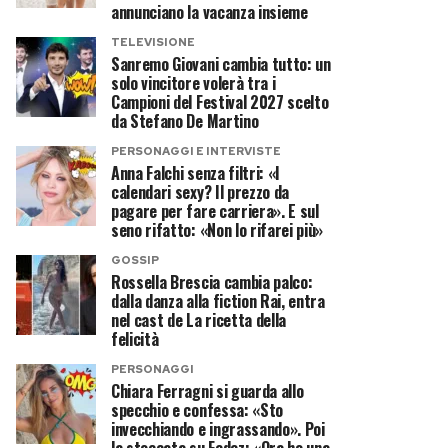
annunciano la vacanza insieme
TELEVISIONE
Sanremo Giovani cambia tutto: un
solo vincitore volerà tra i
Campioni del Festival 2027 scelto
da Stefano De Martino
PERSONAGGI E INTERVISTE
Anna Falchi senza filtri: «I
calendari sexy? Il prezzo da
pagare per fare carriera». E sul
seno rifatto: «Non lo rifarei più»
GOSSIP
Rossella Brescia cambia palco:
dalla danza alla fiction Rai, entra
nel cast de La ricetta della
felicità
PERSONAGGI
Chiara Ferragni si guarda allo
specchio e confessa: «Sto
invecchiando e ingrassando». Poi