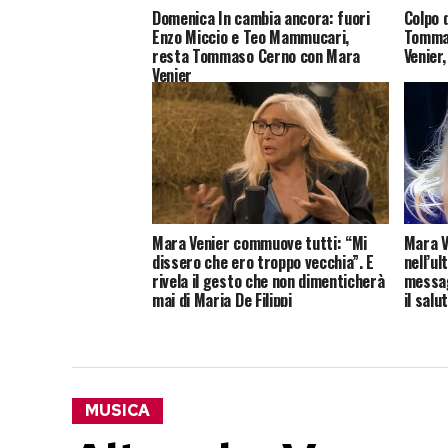
Domenica In cambia ancora: fuori
Colpo 
Enzo Miccio e Teo Mammucari,
Tomma
resta Tommaso Cerno con Mara
Venier
Venier
Mara Venier commuove tutti: “Mi
Mara V
dissero che ero troppo vecchia”. E
nell’ul
rivela il gesto che non dimenticherà
messag
mai di Maria De Filippi
il sal
MUSICA