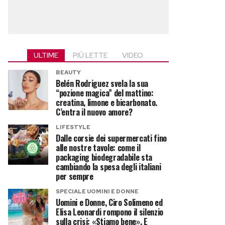
ULTIME
PIÙ LETTE
VIDEO
BEAUTY
Belén Rodriguez svela la sua
“pozione magica” del mattino:
creatina, limone e bicarbonato.
C’entra il nuovo amore?
LIFESTYLE
Dalle corsie dei supermercati fino
alle nostre tavole: come il
packaging biodegradabile sta
cambiando la spesa degli italiani
per sempre
SPECIALE UOMINI E DONNE
Uomini e Donne, Ciro Solimeno ed
Elisa Leonardi rompono il silenzio
sulla crisi: «Stiamo bene». E