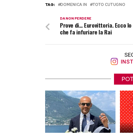
TAG:
DOMENICA IN
TOTO CUTUGNO
DA NON PERDERE
Prove di… Eurovittoria. Ecco lo
che fa infuriare la Rai
SE
INST
POT