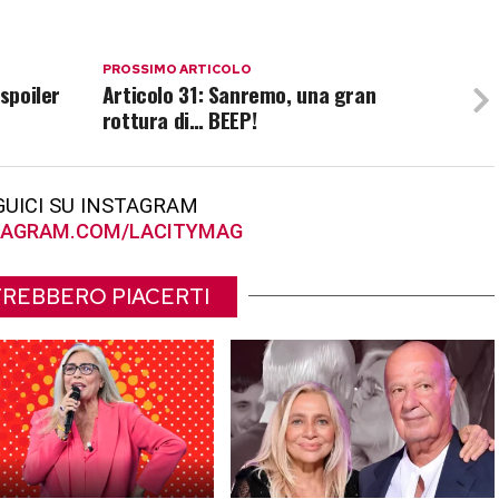
PROSSIMO ARTICOLO
 spoiler
Articolo 31: Sanremo, una gran
rottura di… BEEP!
GUICI SU INSTAGRAM
AGRAM.COM/LACITYMAG
REBBERO PIACERTI