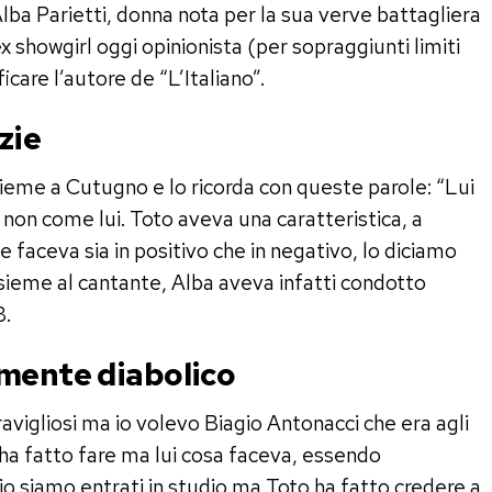
 Alba Parietti, donna nota per la sua verve battagliera
x showgirl oggi opinionista (per sopraggiunti limiti
icare l’autore de “L’Italiano”.
zie
nsieme a Cutugno e lo ricorda con queste parole: “Lui
non come lui. Toto aveva una caratteristica, a
e faceva sia in positivo che in negativo, lo diciamo
nsieme al cantante, Alba aveva infatti condotto
3.
lmente diabolico
avigliosi ma io volevo Biagio Antonacci che era agli
 l’ha fatto fare ma lui cosa faceva, essendo
gio siamo entrati in studio ma Toto ha fatto credere a