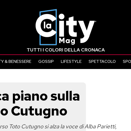
TUTTI I COLORI DELLA CRONACA
Y & BENESSERE
GOSSIP
LIFESTYLE
SPETTACOLO
SP
ca piano sulla
to Cutugno
so Toto Cutugno si alza la voce di Alba Parietti,