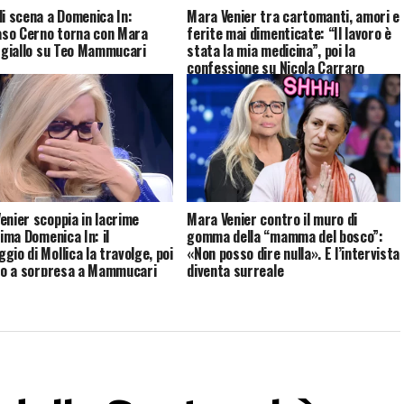
di scena a Domenica In:
Mara Venier tra cartomanti, amori e
so Cerno torna con Mara
ferite mai dimenticate: “Il lavoro è
, giallo su Teo Mammucari
stata la mia medicina”, poi la
confessione su Nicola Carraro
enier scoppia in lacrime
Mara Venier contro il muro di
tima Domenica In: il
gomma della “mamma del bosco”:
gio di Mollica la travolge, poi
«Non posso dire nulla». E l’intervista
uto a sorpresa a Mammucari
diventa surreale