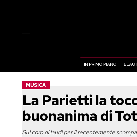
IN PRIMO PIANO
BEAUT
MUSICA
La Parietti la toc
buonanima di To
Sul coro di laudi per il recentemente scompar