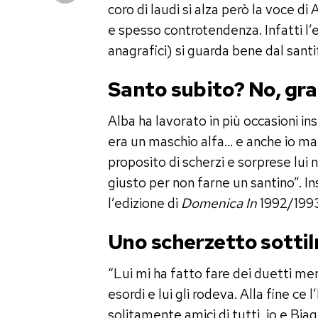
coro di laudi si alza però la voce di
e spesso controtendenza. Infatti l’e
anagrafici) si guarda bene dal santif
Santo subito? No, gra
Alba ha lavorato in più occasioni i
era un maschio alfa… e anche io ma 
proposito di scherzi e sorprese lui n
giusto per non farne un santino”. I
l’edizione di
Domenica In
1992/199
Uno scherzetto sotti
“Lui mi ha fatto fare dei duetti mer
esordi e lui gli rodeva. Alla fine ce
solitamente amici di tutti, io e Bia