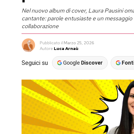
Nel nuovo album di cover, Laura Pausini oma
cantante: parole entusiaste e un messaggio 
collaborazione
Pubblicato
il
Marzo 25, 2026
Autore
Luca Arnaù
Seguici su
Google
Discover
Fonti