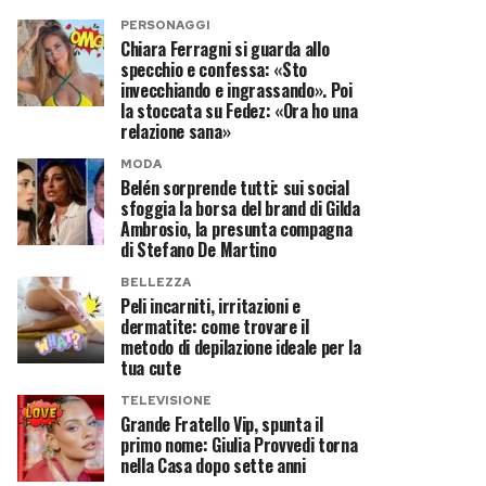
PERSONAGGI
Chiara Ferragni si guarda allo
specchio e confessa: «Sto
invecchiando e ingrassando». Poi
la stoccata su Fedez: «Ora ho una
relazione sana»
MODA
Belén sorprende tutti: sui social
sfoggia la borsa del brand di Gilda
Ambrosio, la presunta compagna
di Stefano De Martino
BELLEZZA
Peli incarniti, irritazioni e
dermatite: come trovare il
metodo di depilazione ideale per la
tua cute
TELEVISIONE
Grande Fratello Vip, spunta il
primo nome: Giulia Provvedi torna
nella Casa dopo sette anni