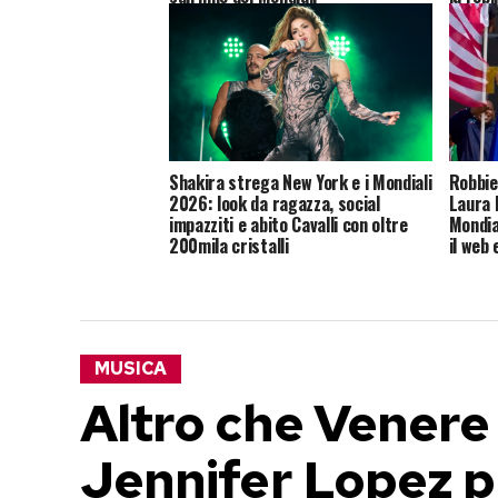
Shakira strega New York e i Mondiali
Robbie
2026: look da ragazza, social
Laura P
impazziti e abito Cavalli con oltre
Mondia
200mila cristalli
il web 
MUSICA
Altro che Venere
Jennifer Lopez p