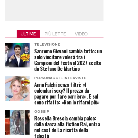
ULTIME
PIÙ LETTE
VIDEO
TELEVISIONE
Sanremo Giovani cambia tutto: un
solo vincitore volerà tra i
Campioni del Festival 2027 scelto
da Stefano De Martino
PERSONAGGI E INTERVISTE
Anna Falchi senza filtri: «I
calendari sexy? Il prezzo da
pagare per fare carriera». E sul
seno rifatto: «Non lo rifarei più»
GOSSIP
Rossella Brescia cambia palco:
dalla danza alla fiction Rai, entra
nel cast de La ricetta della
felicità