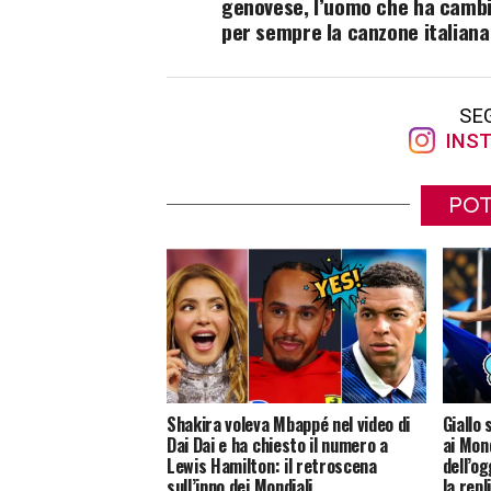
genovese, l’uomo che ha camb
per sempre la canzone italiana
SE
INST
POT
Shakira voleva Mbappé nel video di
Giallo 
Dai Dai e ha chiesto il numero a
ai Mon
Lewis Hamilton: il retroscena
dell’o
sull’inno dei Mondiali
la repl