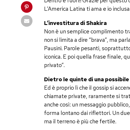
Dentro e fuori!! Grazie per questo o
L’America Latina ti ama e io inclusa!
L’investitura di Shakira
Non è un semplice complimento tra 
non si limita a dire “brava”, ma par
Pausini. Parole pesanti, soprattutt
iconica. E poi quella frase finale, q
privato”.
Dietro le quinte di una possibil
Ed è proprio lì che il gossip si acce
chiamate private, raramente si trat
anche così: un messaggio pubblico,
forma lontano dai riflettori. Un d
ma il terreno è più che fertile.