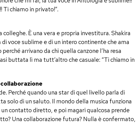
nore che mi fai, la tua voce in Antología è sublime!!
! Ti chiamo in privato!”.
colleghe. È una vera e propria investitura. Shakira
la di voce sublime e di un intero continente che ama
o perché arrivano da chi quella canzone l’ha resa
uasi buttata lì ma tutt’altro che casuale: “Ti chiamo in
e collaborazione
nde. Perché quando una star di quel livello parla di
ta solo di un saluto. Il mondo della musica funziona
 un contatto diretto, e poi magari qualcosa prende
uetto? Una collaborazione futura? Nulla è confermato,