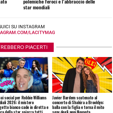
iato
polemiche feroci e l’abbraccio delle
star mondiali
GUICI SU INSTAGRAM
AGRAM.COM/LACITYMAG
REBBERO PIACERTI
sui social per Robbie Williams
Javier Bardem scatenato al
diali 2026: il mistero
concerto di Shakira a Brooklyn:
ggetto bianco cade in diretta e
balla con la figlia e torna il mito
ica della star spiazza tutti
sexy degli anni Novanta