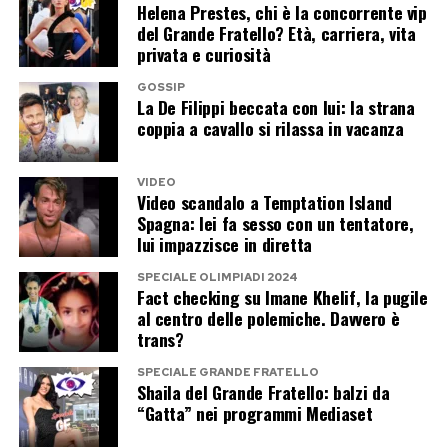
Helena Prestes, chi è la concorrente vip
restare nel mezzo.
del Grande Fratello? Età, carriera, vita
privata e curiosità
La risposta è chiarissima: l’amore non dovrebbe
GOSSIP
essere il problema. Il problema, semmai, è tutto
La De Filippi beccata con lui: la strana
coppia a cavallo si rilassa in vacanza
il rumore che ancora riesce a scatenare.
VIDEO
Post Views:
202
Video scandalo a Temptation Island
Spagna: lei fa sesso con un tentatore,
lui impazzisce in diretta
SPECIALE OLIMPIADI 2024
Fact checking su Imane Khelif, la pugile
al centro delle polemiche. Davvero è
trans?
SPECIALE GRANDE FRATELLO
Shaila del Grande Fratello: balzi da
“Gatta” nei programmi Mediaset