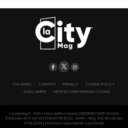
CHI SIAMO
CONTATTI
PRIVACY
COOKIE POLICY
DISCLAIMER
GESTISCI PREFERENZE COOKIE
Lacitymag.it - Tutti i colori della cronaca | DIEMMECOM® Società
Editoriale Srl P. IVA 01737800795 R.O.C. 4049 – Reg. Trib MI n.61 del
17.04.2024 | Direttore responsabile: Luca Arnaù