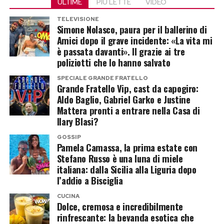
ULTIME
PIÙ LETTE
VIDEO
Franceska. Per Gaia il problema non è la coppia,
Tra le curiosità della sua vita c’è anche il
Post Views:
119
TELEVISIONE
ma l’attenzione morbosa che ancora oggi si
Simone Nolasco, paura per il ballerino di
rapporto con l’alimentazione. Da anni Annalisa
concentra sull’orientamento sessuale delle
Amici dopo il grave incidente: «La vita mi
segue una dieta quasi completamente
è passata davanti». Il grazie ai tre
persone.
vegetariana.
poliziotti che lo hanno salvato
La cantante non sembra comprendere perché
SPECIALE GRANDE FRATELLO
Ha raccontato di aver progressivamente
Grande Fratello Vip, cast da capogiro:
una storia sentimentale debba trasformarsi in
eliminato la carne dopo essere cresciuta a
Aldo Baglio, Gabriel Garko e Justine
terreno di scontro soltanto perché coinvolge
Mattera pronti a entrare nella Casa di
stretto contatto con gli animali dei nonni. Il
due donne. E infatti allarga subito il discorso,
Ilary Blasi?
pesce, invece, è rimasto nella sua dieta.
mettendo a confronto quella indignazione con
GOSSIP
Pamela Camassa, la prima estate con
ben altre tragedie.
Una scelta personale che lei stessa ha sempre
Stefano Russo è una luna di miele
raccontato senza trasformarla in una bandiera
italiana: dalla Sicilia alla Liguria dopo
«Tanta indignazione per un amore,
l’addio a Bisciglia
ideologica: vive e lascia vivere, ma considera gli
poca per l’odio»
allevamenti intensivi un problema legato
CUCINA
Dolce, cremosa e incredibilmente
soprattutto all’eccesso e allo spreco.
rinfrescante: la bevanda esotica che
«Tanta indignazione per un amore e veramente