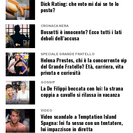
dimostrando ancora una volta come il Bel Paese
Dick Rating: che voto mi dai se te lo
trasformarla in una teca da museo.
posto?
continui a rappresentare una delle destinazioni
preferite dalle grandi star internazionali.
Diventare celebri non è raro. Attraversare quasi
CRONACA NERA
cinque decenni di industria musicale senza
Bossetti è innocente? Ecco tutti i lati
perdere il contatto con il pubblico lo è
Post Views:
163
deboli dell’accusa
moltissimo. Madonna e Kylie Minogue, nella
notte del WorldPride, hanno dimostrato che il
SPECIALE GRANDE FRATELLO
Helena Prestes, chi è la concorrente vip
tempo non deve necessariamente diventare il
del Grande Fratello? Età, carriera, vita
nemico di un’artista.
privata e curiosità
GOSSIP
Può diventare una materia da plasmare, una
La De Filippi beccata con lui: la strana
coppia a cavallo si rilassa in vacanza
coreografia da riscrivere e persino un alleato. Le
giovani star possono conquistare un algoritmo.
Le regine, invece, devono sopravvivere a tutti.
VIDEO
Video scandalo a Temptation Island
Spagna: lei fa sesso con un tentatore,
lui impazzisce in diretta
Post Views:
37