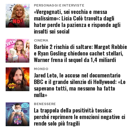
sport e al tempo libero. Tra una traversata e
controllo molto più feroce: il viso, il corpo, gli
PERSONAGGI E INTERVISTE
l’altra trovano spazio anche partite a golf, sfide
«Vergognati, sei vecchia e messa
abiti, i ritocchi estetici, la capacità di ballare e
malissimo»: Licia Colò travolta dagli
a ping pong e lunghe ore di relax lontano dagli
persino il diritto di mostrarsi sensuali.
hater perde la pazienza e risponde agli
impegni professionali.
insulti sui social
Madonna e Kylie conoscono bene questo
CINEMA
Pur senza condividere molti dettagli sulla
tribunale permanente. La prima viene accusata
Barbie 2 rischia di saltare: Margot Robbie
posizione esatta, i fan sono riusciti rapidamente
di non accettare l’età ogni volta che osa vestirsi
e Ryan Gosling chiedono cachet stellari,
Warner frena il sequel da 1,4 miliardi
a ricostruire l’itinerario della coppia,
come preferisce; la seconda viene giudicata per
riconoscendo alcuni scorci tipici di Panarea e
il ricorso alla medicina estetica o per una fisicità
MONDO
Jared Leto, le accuse nel documentario
delle Eolie.
meno esplosiva rispetto alla collega. In
BBC e il grande silenzio di Hollywood: «Lo
entrambi i casi, la musica rischia di diventare
sapevano tutti, ma nessuno ha fatto
Panarea resta la regina dell’estate
nulla»
quasi un dettaglio davanti all’ossessione
vip
collettiva per il loro aspetto.
BENESSERE
La trappola della positività tossica:
perché reprimere le emozioni negative ci
Eppure proprio la loro permanenza dimostra
Ogni estate Panarea si conferma una delle
rende solo più fragili
quanto sia superficiale quella lettura. Molte
mete italiane più amate dalle celebrità