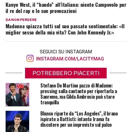
Kanye West, il “bando” all’italiana: niente Campovolo per
il re del rap e le sue provocazioni
DA NON PERDERE
Madonna spiazza tutti sul suo passato sentimentale: «Il
miglior sesso della mia vita? Con John Kennedy Jr.»
SEGUICI SU INSTAGRAM
INSTAGRAM.COM/LACITYMAG
POTREBBERO PIACERTI
Stefano De Martino pazzo di Madame:
pressing sulla cantante per riportarla a
Sanremo, ma Gilda Ambrosio può stare
tranquilla
Blanco riparte da “Los Angeles”, il brano
ispirato a Battisti: intanto Irama fa
discutere per un imprevisto sul palco