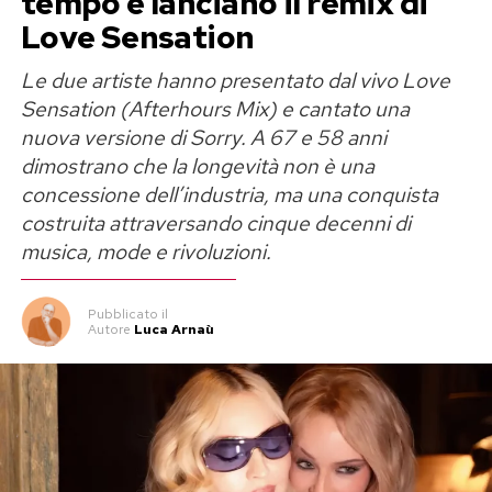
tempo e lanciano il remix di
Love Sensation
Ed Sheeran e l’Aston Martin ferma
Le due artiste hanno presentato dal vivo Love
dal 2021
Sensation (Afterhours Mix) e cantato una
nuova versione di Sorry. A 67 e 58 anni
La vicenda ruota attorno a una Aston Martin
dimostrano che la longevità non è una
argentata del 1966 affidata alla Aston Workshop
concessione dell’industria, ma una conquista
Ltd, nella contea di Durham. L’auto si trova lì dal
costruita attraversando cinque decenni di
2021 per un restauro completo e per la
musica, mode e rivoluzioni.
conversione all’alimentazione elettrica.
Secondo quanto dichiarato da Sheeran, in questi
Pubblicato
il
Autore
Luca Arnaù
cinque anni il veicolo non avrebbe mai lasciato
l’officina, non avrebbe circolato sulle strade
pubbliche e sarebbe rimasto inutilizzabile.
La Driver and Vehicle Licensing Agency ha però
rilevato il 17 dicembre 2025 che la vettura non