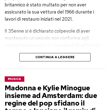
britannico è stato multato per non aver
assicurato la sua vettura del 1966 durante i
lavori di restauro iniziati nel 2021.
Il 35enne si è dichiarato colpevole di aver
mantenuto un veicolo non conforme agli
obblighi assicurativi. Il tribunale di Bradford gli
ha inflitto una sanzione di 666 sterline, alla quale
CONTINUA A LEGGERE
si aggiungono 100 sterline di spese processuali e
un contributo di 266 sterline destinato al fondo
per le vittime. Il conto complessivo raggiunge
MUSICA
così le
1.032 sterline
: una cifra che
Madonna e Kylie Minogue
difficilmente costringerà l’autore di
Shape of
insieme ad Amsterdam: due
You
a mettere all’asta la chitarra, ma sufficiente
regine del pop sfidano il
a ricordare che la burocrazia britannica non si
lascia intenerire dai dischi di platino.