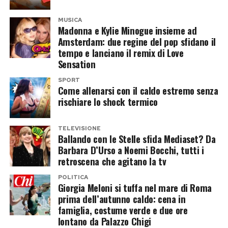
imprenditori, attori, musicisti e celebrità
altrettanto resistente. Nata come volto
internazionali, attratti dalla possibilità di vivere
MUSICA
rassicurante della televisione australiana, è
Madonna e Kylie Minogue insieme ad
una vacanza lontano dall’eccessiva esposizione
Amsterdam: due regine del pop sfidano il
diventata una delle figure più longeve della
mediatica senza rinunciare a locali esclusivi,
tempo e lanciano il remix di Love
dance internazionale, passando dall’innocenza di
mare cristallino e panorami spettacolari.
Sensation
I Should Be So Lucky
alla consacrazione globale
SPORT
Justin Bieber mostra la vacanza sui
di
Can’t Get You Out of My Head
, senza mai
Come allenarsi con il caldo estremo senza
rischiare lo shock termico
interrompere davvero il rapporto con il pubblico.
social
Il pop perdona tutto, tranne le
TELEVISIONE
A raccontare parte del soggiorno sono stati gli
Ballando con le Stelle sfida Mediaset? Da
donne che invecchiano
stessi Justin e Hailey Bieber attraverso alcuni
Barbara D’Urso a Noemi Bocchi, tutti i
retroscena che agitano la tv
contenuti pubblicati sui social.
L’industria musicale celebra volentieri gli uomini
POLITICA
Giorgia Meloni si tuffa nel mare di Roma
Gli scatti e i video mostrano giornate trascorse
che salgono sul palco a settant’anni con le
prima dell’autunno caldo: cena in
in yacht, bagni nelle acque limpide del Tirreno,
rughe, i capelli bianchi e la voce segnata. Li
famiglia, costume verde e due ore
tramonti spettacolari e momenti dedicati allo
chiama leggende. Alle donne riserva invece un
lontano da Palazzo Chigi