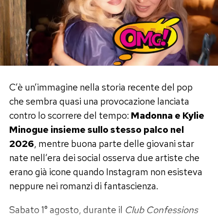
risultava coperta dall’assicurazione obbligatoria.
Il fatto che fosse ferma, smontata e lontana
dalla strada non è bastato a evitare il
procedimento.
In una lettera inviata al tribunale, Sheeran ha
C’è un’immagine nella storia recente del pop
spiegato di non aver avuto «in alcun momento il
che sembra quasi una provocazione lanciata
possesso fisico né il controllo pratico del
contro lo scorrere del tempo:
Madonna e Kylie
veicolo» e ha sostenuto che la mancanza della
Minogue insieme sullo stesso palco nel
polizza non avrebbe creato alcun rischio per gli
2026
, mentre buona parte delle giovani star
altri utenti della strada.
nate nell’era dei social osserva due artiste che
erano già icone quando Instagram non esisteva
«Pensavo fosse coperta
neppure nei romanzi di fantascienza.
dall’assicurazione dell’officina»
Sabato 1° agosto, durante il
Club Confessions
Il cantante ha attribuito l’accaduto a quello che