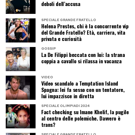
deboli dell’accusa
L’Italia resta una delle mete turistiche più
desiderate al mondo, ma la concorrenza
SPECIALE GRANDE FRATELLO
Helena Prestes, chi è la concorrente vip
internazionale non consente di dormire sugli
del Grande Fratello? Età, carriera, vita
allori. Per questo il viaggio di Jennifer Lopez
privata e curiosità
assume un valore che va oltre il semplice gossip
GOSSIP
estivo.
La De Filippi beccata con lui: la strana
coppia a cavallo si rilassa in vacanza
George Clooney ha contribuito per anni al
fascino internazionale del lago di Como. Justin
VIDEO
Video scandalo a Temptation Island
Bieber, Selena Gomez, Jessica Alba e Dua Lipa
Spagna: lei fa sesso con un tentatore,
hanno recentemente raccontato altre località
lui impazzisce in diretta
italiane ai propri fan. Ora tocca a J.Lo, che ha
SPECIALE OLIMPIADI 2024
Fact checking su Imane Khelif, la pugile
concentrato in pochi giorni una quantità
al centro delle polemiche. Davvero è
impressionante di immagini, luoghi e
trans?
suggestioni.
SPECIALE GRANDE FRATELLO