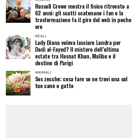
Russell Crowe mostra il fisico ritrovato a
Post Views:
173
62 anni: gli scatti scatenano i fan e la
Dal Cenacolo alla gondola: il Grand
trasformazione fa il giro del web in poche
ore
Tour di J.Lo
REALI
Lady Diana voleva lasciare Londra per
A Milano, Jennifer Lopez ha visitato il Cenacolo
Dodi al-Fayed? Il mistero dell’ultima
accompagnata dal direttore della Pinacoteca di
estate tra Hasnat Khan, Malibu e il
Brera. A Siena si è fatta immortalare in Piazza
destino di Parigi
del Campo, mentre a Venezia ha scelto
ANIMALI
Sos zecche: cosa fare se ne trovi una sul
l’esperienza più classica e cinematografica
tuo cane o gatto
possibile: un giro in gondola nella notte estiva.
Lei scintillante, sorridente e perfettamente
consapevole della fotocamera. Il figlio, invece,
fedele alla tradizione degli adolescenti in
vacanza con i genitori, ha continuato a trafficare