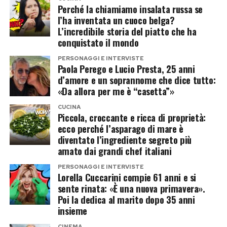
dichiarazioni senza filtri
Perché la chiamiamo insalata russa se
L’effetto promozionale, però, appare
l’ha inventata un cuoco belga?
L’incredibile storia del piatto che ha
immediato. Ogni tappa alimenta articoli, video,
L’intervista doveva partire da
Bossanova
, ma
conquistato il mondo
ricerche online e fantasie di viaggio. E mentre
Gaia conferma ancora una volta di non essere
PERSONAGGI E INTERVISTE
qualcuno si domanda quanto possa costare
un’artista interessata soltanto a parlare di
Paola Perego e Lucio Presta, 25 anni
replicare il suo itinerario, l’Italia incassa una
musica.
d’amore e un soprannome che dice tutto:
«Da allora per me è “casetta”»
pubblicità internazionale difficilmente
Sessualità, libertà individuale e pregiudizi
quantificabile.
CUCINA
entrano nel discorso con la stessa naturalezza
Piccola, croccante e ricca di proprietà:
ecco perché l’asparago di mare è
con cui entrano le canzoni. E quando le chiedono
diventato l’ingrediente segreto più
di Elodie e Franceska, non prova neppure a
amato dai grandi chef italiani
restare nel mezzo.
PERSONAGGI E INTERVISTE
Lorella Cuccarini compie 61 anni e si
La risposta è chiarissima: l’amore non dovrebbe
sente rinata: «È una nuova primavera».
Poi la dedica al marito dopo 35 anni
essere il problema. Il problema, semmai, è tutto
insieme
il rumore che ancora riesce a scatenare.
CINEMA