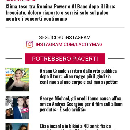
Clima teso tra Romina Power e Al Bano dopo il libro:
frecciate, dolore riaperto e sorrisi solo sul palco
mentre i concerti continuano
SEGUICI SU INSTAGRAM
INSTAGRAM.COM/LACITYMAG
POTREBBERO PIACERTI
Ariana Grande si ritira dalla vita pubblica
dopo il tour: «Non reggo più il giudizio
continuo sul mio corpo e sul mio aspetto»
George Michael, gli eredi fanno causa all’ex
amico Andros Georgiou per il film sull’album
perduto: «È solo avidità»
Elisa incanta in bikini a 48 anni: fisico