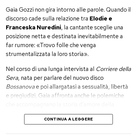
quasi surreale: nel 2024 la Nasa ha intitolato un
Gaia Gozzi non gira intorno alle parole. Quando il
asteroide ad Annalisa.
discorso cade sulla relazione tra
Elodie e
Franceska Nuredini
, la cantante sceglie una
Il corpo celeste si chiama
20014 Annalisa
, con
posizione netta e destinata inevitabilmente a
una motivazione che riassume perfettamente il
far rumore: «Trovo folle che venga
personaggio: laureata in fisica, ma capace di
strumentalizzata la loro storia».
lasciare il segno soprattutto nella musica.
Nel corso di una lunga intervista al
Corriere della
Il matrimonio con Francesco Muglia
Sera
, nata per parlare del nuovo disco
Sul fronte privato, Annalisa è sposata dal 2023
Bossanova
e poi allargatasi a sessualità, libertà
con l’imprenditore Francesco Muglia. Le nozze si
e pregiudizi, Gaia affronta anche le polemiche
sono svolte in grande riservatezza nella Basilica
che accompagnano la storia d’amore della
di San Francesco d’Assisi, con una cerimonia
collega e amica.
CONTINUA A LEGGERE
intima e pochi invitati.
E lo fa con una frase che difficilmente passerà
La cantante ha raccontato di aver conosciuto