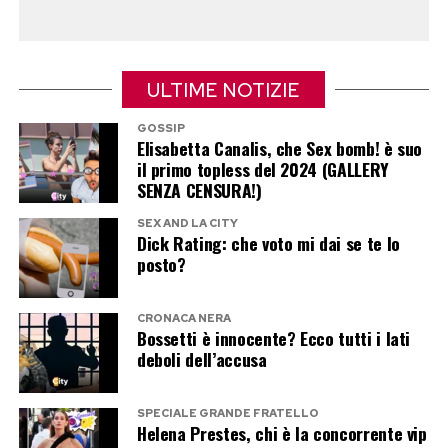
dell’Italia
L’ondata di commozione ha coinvolto anche il
cinema, la televisione e le istituzioni. Fabio Fazio
ULTIME NOTIZIE
ha parlato della scomparsa di «un pezzo della
nostra vita», mentre Alessandro Gassmann lo
GOSSIP
Elisabetta Canalis, che Sex bomb! è suo
ha ricordato come un uomo «sempre dalla
il primo topless del 2024 (GALLERY
SENZA CENSURA!)
stessa parte, con intelligenza e poesia».
SEX AND LA CITY
Il sindaco di Bologna Matteo Lepore ha scritto
Dick Rating: che voto mi dai se te lo
posto?
che «piange Bologna e piange tutta l’Italia»,
annunciando il cordoglio della città che più di
CRONACA NERA
ogni altra ha identificato Guccini con la propria
Bossetti è innocente? Ecco tutti i lati
storia. Anche il Comune di Modena proclamerà il
deboli dell’accusa
lutto cittadino nel giorno dei funerali.
SPECIALE GRANDE FRATELLO
Helena Prestes, chi è la concorrente vip
Per un giorno, almeno, si sono fermate