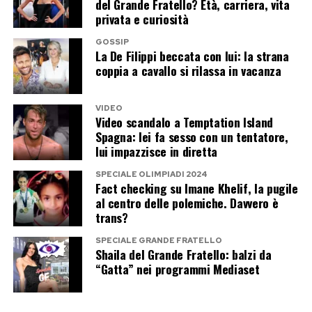
del Grande Fratello? Età, carriera, vita
appartenenze politiche, differenze artistiche e
privata e curiosità
rivalità generazionali. È rimasto soltanto il
GOSSIP
saluto corale a un autore che, con le sue
La De Filippi beccata con lui: la strana
coppia a cavallo si rilassa in vacanza
canzoni, ha raccontato come pochi altri l’Italia, le
sue contraddizioni, le sue speranze e le sue
malinconie. Per questo, nei messaggi pubblicati
VIDEO
Video scandalo a Temptation Island
in queste ore, c’è una parola che ritorna più di
Spagna: lei fa sesso con un tentatore,
lui impazzisce in diretta
tutte:
Maestro
.
SPECIALE OLIMPIADI 2024
Fact checking su Imane Khelif, la pugile
Post Views:
243
al centro delle polemiche. Davvero è
trans?
SPECIALE GRANDE FRATELLO
Shaila del Grande Fratello: balzi da
“Gatta” nei programmi Mediaset