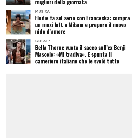
migliori della giornata
Paese con poesia, impegno civile e spirito di
MUSICA
Post Views:
90
resistenza».
Elodie fa sul serio con Franceska: compra
un maxi loft a Milano e prepara il nuovo
nido d’amore
Eugenio Finardi lo ha definito «una delle figure
più importanti del dopoguerra italiano»,
GOSSIP
Bella Thorne vuota il sacco sull’ex Benji
ricordando come con lui si chiuda un’altra pagina
Mascolo: «Mi tradiva». E spunta il
irripetibile del grande cantautorato.
cameriere italiano che le svelò tutto
Zucchero ha scelto invece parole intime e
poetiche: «Non ti ho mai perduto, stai soltanto
dormendo in fondo al mio cuore». Anche Eros
Ramazzotti ha salutato il Maestro scrivendo:
«La tua arte non morirà mai».
Non solo musica: il cordoglio