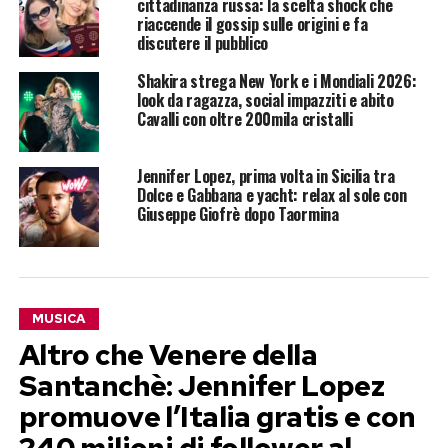
cittadinanza russa: la scelta shock che
riaccende il gossip sulle origini e fa
discutere il pubblico
Shakira strega New York e i Mondiali 2026:
look da ragazza, social impazziti e abito
Cavalli con oltre 200mila cristalli
Jennifer Lopez, prima volta in Sicilia tra
Dolce e Gabbana e yacht: relax al sole con
Giuseppe Giofrè dopo Taormina
MUSICA
Altro che Venere della
Santanchè: Jennifer Lopez
promuove l’Italia gratis e con
240 milioni di follower al