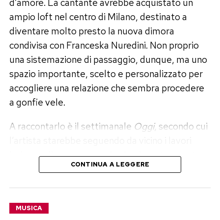
d’amore. La cantante avrebbe acquistato un
pubblicità internazionale difficilmente
ampio loft nel centro di Milano, destinato a
quantificabile.
diventare molto presto la nuova dimora
condivisa con Franceska Nuredini. Non proprio
una sistemazione di passaggio, dunque, ma uno
spazio importante, scelto e personalizzato per
accogliere una relazione che sembra procedere
a gonfie vele.
A raccontarlo è il settimanale
Oggi
, secondo cui
l’artista starebbe seguendo da vicino i lavori
insieme alla compagna. Anche durante questa
Dal Cenacolo alla gondola: il Grand
CONTINUA A LEGGERE
torrida estate, trascorsa tra vacanze, bagni di
sole, baci e tuffi, le due farebbero spesso
Tour di J.Lo
ritorno a Milano proprio per controllare
MUSICA
A Milano, Jennifer Lopez ha visitato il Cenacolo
l’avanzamento della ristrutturazione.