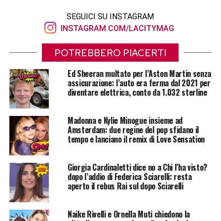
SEGUICI SU INSTAGRAM
INSTAGRAM.COM/LACITYMAG
POTREBBERO PIACERTI
Ed Sheeran multato per l’Aston Martin senza
assicurazione: l’auto era ferma dal 2021 per
diventare elettrica, conto da 1.032 sterline
Madonna e Kylie Minogue insieme ad
Amsterdam: due regine del pop sfidano il
tempo e lanciano il remix di Love Sensation
Giorgia Cardinaletti dice no a Chi l’ha visto?
dopo l’addio di Federica Sciarelli: resta
aperto il rebus Rai sul dopo Sciarelli
Naike Rivelli e Ornella Muti chiedono la