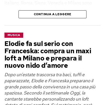
italiano. Roma, Siena, Venezia e Milano sono
diventate le tappe di un viaggio raccontato
CONTINUA A LEGGERE
giorno dopo giorno sui social a una platea di circa
240 milioni di follower. Un pubblico enorme,
capace di trasformare una passeggiata in Piazza
MUSICA
del Campo o un giro in gondola in una campagna
Elodie fa sul serio con
promozionale globale.
Franceska: compra un maxi
Jennifer Lopez batte la Venere di
loft a Milano e prepara il
“Open to Meraviglia”
nuovo nido d’amore
Dopo un’estate trascorsa tra baci, tuffi e
Il confronto con la discussa campagna “Open to
paparazzate, Elodie e Franceska preparano il
Meraviglia” viene quasi spontaneo. Due estati
grande passo della convivenza in una casa più
dopo la Venere di Botticelli trasformata in
spaziosa. Secondo il settimanale Oggi, la
influencer, al suo posto arriva J.Lo in carne,
cantante starebbe personalizzando un loft
ossa, cappelli a falda larga e guardaroba
dotato di ogni comfort. Sul matrimonio, però,