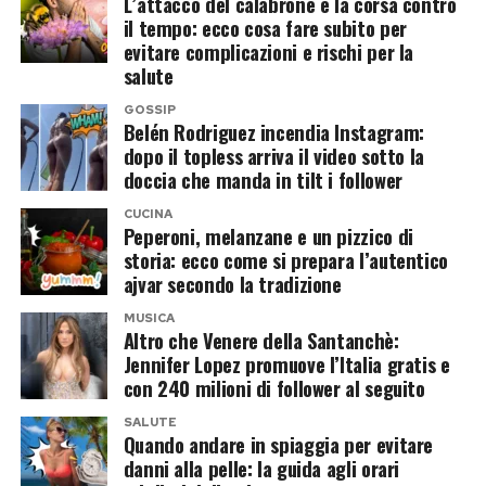
L’attacco del calabrone e la corsa contro
Il nuovo nido d’amore nel cuore di
trasformare ogni incontro in un racconto.
il tempo: ecco cosa fare subito per
evitare complicazioni e rischi per la
Milano
Antonello Venditti ha invece scritto: «Hai
salute
lasciato questo mondo infame. Ci mancherai»,
Per Elodie si apre così un nuovo capitolo,
GOSSIP
citando uno dei versi più celebri dell’amico.
Belén Rodriguez incendia Instagram:
sentimentale e immobiliare. La cantante
dopo il topless arriva il video sotto la
Fiorella Mannoia ha affidato il suo addio a una
continua a vivere una delle fasi più fortunate
doccia che manda in tilt i follower
sola frase, tanto essenziale quanto dolorosa:
della propria carriera e, sul piano privato,
CUCINA
Peperoni, melanzane e un pizzico di
«Oggi siamo tutti un po’ più soli. Ciao Cirano».
sembra aver trovato accanto a Franceska una
storia: ecco come si prepara l’autentico
stabilità che non ha più bisogno di essere
ajvar secondo la tradizione
Il ricordo di Cristiano De André,
nascosta.
MUSICA
Finardi e Zucchero
Altro che Venere della Santanchè:
Da settembre, la coppia dovrebbe lasciare la
Jennifer Lopez promuove l’Italia gratis e
casa sui Navigli per trasferirsi nel nuovo loft. Più
Tra gli omaggi più intensi c’è quello di Cristiano
con 240 milioni di follower al seguito
spazio, più comfort e soprattutto più libertà per
De André, che ha accostato Guccini al padre
SALUTE
Quando andare in spiaggia per evitare
vivere un amore che, tra una paparazzata e
Fabrizio: «Come mio padre ha rappresentato
danni alla pelle: la guida agli orari
l’altra, ha ormai smesso di essere un segreto.
una voce libera, capace di raccontare il nostro