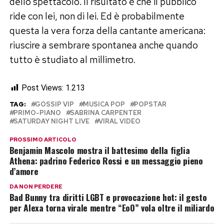
dello spettacolo. Il risultato è che il pubblico
ride con lei, non di lei. Ed è probabilmente
questa la vera forza della cantante americana:
riuscire a sembrare spontanea anche quando
tutto è studiato al millimetro.
Post Views:
1.213
TAG:
GOSSIP VIP
MUSICA POP
POPSTAR
PRIMO-PIANO
SABRINA CARPENTER
SATURDAY NIGHT LIVE
VIRAL VIDEO
PROSSIMO ARTICOLO
Benjamin Mascolo mostra il battesimo della figlia
Athena: padrino Federico Rossi e un messaggio pieno
d’amore
DA NON PERDERE
Bad Bunny tra diritti LGBT e provocazione hot: il gesto
per Alexa torna virale mentre “EoO” vola oltre il miliardo