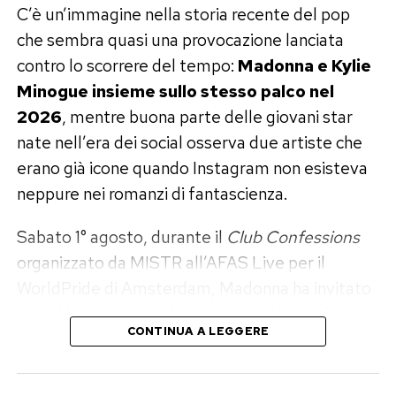
In una lettera inviata al tribunale, Sheeran ha
C’è un’immagine nella storia recente del pop
spiegato di non aver avuto «in alcun momento il
che sembra quasi una provocazione lanciata
possesso fisico né il controllo pratico del
contro lo scorrere del tempo:
Madonna e Kylie
veicolo» e ha sostenuto che la mancanza della
Minogue insieme sullo stesso palco nel
polizza non avrebbe creato alcun rischio per gli
2026
, mentre buona parte delle giovani star
altri utenti della strada.
nate nell’era dei social osserva due artiste che
erano già icone quando Instagram non esisteva
«Pensavo fosse coperta
neppure nei romanzi di fantascienza.
dall’assicurazione dell’officina»
Sabato 1° agosto, durante il
Club Confessions
Il cantante ha attribuito l’accaduto a quello che
organizzato da MISTR all’AFAS Live per il
ha definito un «autentico equivoco
WorldPride di Amsterdam, Madonna ha invitato
amministrativo». L’officina gli avrebbe
Kylie Minogue sul palco davanti a oltre seimila
assicurato di possedere polizze professionali
CONTINUA A LEGGERE
persone. Le due hanno presentato per la prima
complete per i veicoli custoditi e sottoposti a
volta dal vivo
Love Sensation (Afterhours Mix)
,
lavorazione. Sheeran era quindi convinto che
la loro prima collaborazione discografica