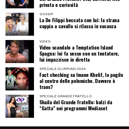
privata e curiosità
notte del WorldPride, hanno dimostrato che il
tempo non deve necessariamente diventare il
GOSSIP
La De Filippi beccata con lui: la strana
nemico di un’artista.
coppia a cavallo si rilassa in vacanza
Può diventare una materia da plasmare, una
VIDEO
coreografia da riscrivere e persino un alleato. Le
Video scandalo a Temptation Island
giovani star possono conquistare un algoritmo.
Spagna: lei fa sesso con un tentatore,
lui impazzisce in diretta
Le regine, invece, devono sopravvivere a tutti.
SPECIALE OLIMPIADI 2024
Fact checking su Imane Khelif, la pugile
Post Views:
167
al centro delle polemiche. Davvero è
trans?
SPECIALE GRANDE FRATELLO
Shaila del Grande Fratello: balzi da
“Gatta” nei programmi Mediaset