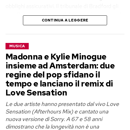
obblighi assicurativi. Il tribunale di Bradford gli
ha inflitto una sanzione di 666 sterline, alla quale
CONTINUA A LEGGERE
si aggiungono 100 sterline di spese processuali e
un contributo di 266 sterline destinato al fondo
per le vittime. Il conto complessivo raggiunge
MUSICA
così le
1.032 sterline
: una cifra che
Madonna e Kylie Minogue
difficilmente costringerà l’autore di
Shape of
insieme ad Amsterdam: due
You
a mettere all’asta la chitarra, ma sufficiente
regine del pop sfidano il
a ricordare che la burocrazia britannica non si
lascia intenerire dai dischi di platino.
tempo e lanciano il remix di
Love Sensation
Ed Sheeran e l’Aston Martin ferma
Le due artiste hanno presentato dal vivo Love
dal 2021
Sensation (Afterhours Mix) e cantato una
nuova versione di Sorry. A 67 e 58 anni
La vicenda ruota attorno a una Aston Martin
dimostrano che la longevità non è una