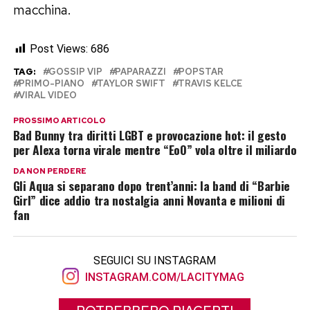
macchina.
Post Views:
686
TAG:
GOSSIP VIP
PAPARAZZI
POPSTAR
PRIMO-PIANO
TAYLOR SWIFT
TRAVIS KELCE
VIRAL VIDEO
PROSSIMO ARTICOLO
Bad Bunny tra diritti LGBT e provocazione hot: il gesto
per Alexa torna virale mentre “EoO” vola oltre il miliardo
DA NON PERDERE
Gli Aqua si separano dopo trent’anni: la band di “Barbie
Girl” dice addio tra nostalgia anni Novanta e milioni di
fan
SEGUICI SU INSTAGRAM
INSTAGRAM.COM/LACITYMAG