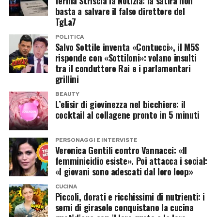
ferma Striscia la Notizia: la satira non
quantificabile.
basta a salvare il falso direttore del
entrano nel discorso con la stessa naturalezza
TgLa7
con cui entrano le canzoni. E quando le chiedono
POLITICA
di Elodie e Franceska, non prova neppure a
Salvo Sottile inventa «Contucci», il M5S
restare nel mezzo.
risponde con «Sottiloni»: volano insulti
tra il conduttore Rai e i parlamentari
grillini
La risposta è chiarissima: l’amore non dovrebbe
essere il problema. Il problema, semmai, è tutto
BEAUTY
L’elisir di giovinezza nel bicchiere: il
il rumore che ancora riesce a scatenare.
cocktail al collagene pronto in 5 minuti
Post Views:
195
PERSONAGGI E INTERVISTE
Dal Cenacolo alla gondola: il Grand
Veronica Gentili contro Vannacci: «Il
femminicidio esiste». Poi attacca i social:
Tour di J.Lo
«I giovani sono adescati dal loro loop»
A Milano, Jennifer Lopez ha visitato il Cenacolo
CUCINA
Piccoli, dorati e ricchissimi di nutrienti: i
accompagnata dal direttore della Pinacoteca di
semi di girasole conquistano la cucina
Brera. A Siena si è fatta immortalare in Piazza