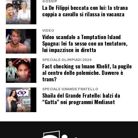
GOSSIP
La De Filippi beccata con lui: la strana
George Clooney ha contribuito per anni al
coppia a cavallo si rilassa in vacanza
fascino internazionale del lago di Como. Justin
Bieber, Selena Gomez, Jessica Alba e Dua Lipa
VIDEO
hanno recentemente raccontato altre località
Video scandalo a Temptation Island
Spagna: lei fa sesso con un tentatore,
italiane ai propri fan. Ora tocca a J.Lo, che ha
lui impazzisce in diretta
concentrato in pochi giorni una quantità
SPECIALE OLIMPIADI 2024
impressionante di immagini, luoghi e
Fact checking su Imane Khelif, la pugile
suggestioni.
al centro delle polemiche. Davvero è
trans?
Il suo viaggio non nasce come campagna
SPECIALE GRANDE FRATELLO
promozionale, e forse proprio per questo
Shaila del Grande Fratello: balzi da
“Gatta” nei programmi Mediaset
funziona meglio. Jennifer Lopez non invita
ufficialmente nessuno a visitare l’Italia: mostra
semplicemente quanto si diverte a farlo. E
davanti a 240 milioni di follower, vale più di