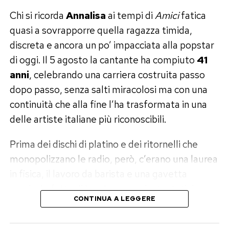
Chi si ricorda
Annalisa
ai tempi di
Amici
fatica
quasi a sovrapporre quella ragazza timida,
discreta e ancora un po’ impacciata alla popstar
di oggi. Il 5 agosto la cantante ha compiuto
41
anni
, celebrando una carriera costruita passo
dopo passo, senza salti miracolosi ma con una
continuità che alla fine l’ha trasformata in una
delle artiste italiane più riconoscibili.
Prima dei dischi di platino e dei ritornelli che
monopolizzano le radio, però, c’erano una laurea
in fisica, il lavoro da barista e una gavetta
musicale fatta di band, concorsi e tentativi.
CONTINUA A LEGGERE
Annalisa, dalla fisica ad Amici