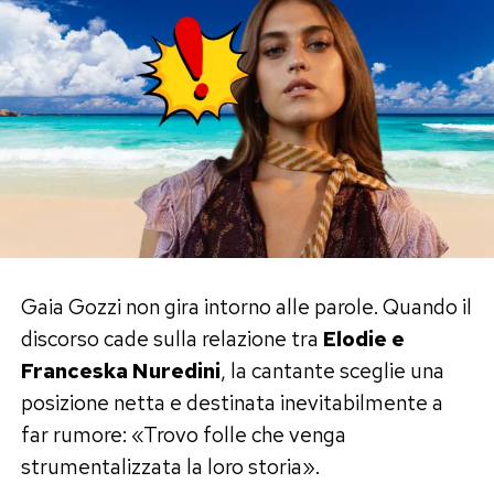
Nasa
Negli ultimi anni Annalisa ha vissuto una vera
esplosione pop.
Bellissima
,
Mon Amour
,
Disco
Paradise
ed
Euphoria
hanno consolidato la sua
immagine di regina dei tormentoni e le hanno
regalato una lunga serie di certificazioni.
Ma nella sua biografia c’è anche un dettaglio
quasi surreale: nel 2024 la Nasa ha intitolato un
Gaia Gozzi non gira intorno alle parole. Quando il
asteroide ad Annalisa.
discorso cade sulla relazione tra
Elodie e
Franceska Nuredini
, la cantante sceglie una
Il corpo celeste si chiama
20014 Annalisa
, con
posizione netta e destinata inevitabilmente a
una motivazione che riassume perfettamente il
far rumore: «Trovo folle che venga
personaggio: laureata in fisica, ma capace di
strumentalizzata la loro storia».
lasciare il segno soprattutto nella musica.