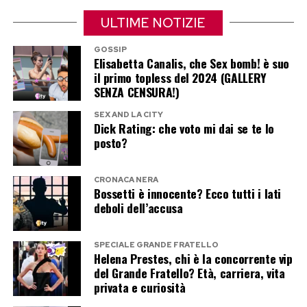
tramonti, colazioni eleganti e bicchieroni di caffè
ULTIME NOTIZIE
americano, ma anche figli vestiti senza troppi
GOSSIP
pensieri e quell’aria tipica delle vacanze familiari
Elisabetta Canalis, che Sex bomb! è suo
organizzate dai genitori e sopportate dai
il primo topless del 2024 (GALLERY
SENZA CENSURA!)
ragazzi.
SEX AND LA CITY
Dick Rating: che voto mi dai se te lo
Jennifer Lopez, la migliore
posto?
pubblicità per l’Italia
CRONACA NERA
L’Italia resta una delle mete turistiche più
Bossetti è innocente? Ecco tutti i lati
deboli dell’accusa
desiderate al mondo, ma la concorrenza
internazionale non consente di dormire sugli
SPECIALE GRANDE FRATELLO
allori. Per questo il viaggio di Jennifer Lopez
Helena Prestes, chi è la concorrente vip
assume un valore che va oltre il semplice gossip
del Grande Fratello? Età, carriera, vita
privata e curiosità
estivo.