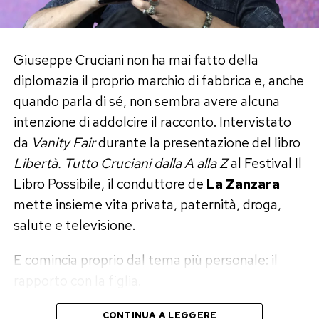
perché le pagine te le devi mettere lì e leggere,
non ci sono scorciatoie. Ma i giovani leggono
poco, sono ormai adescati dal loop dei social»,
Giuseppe Cruciani non ha mai fatto della
ha affermato Gentili.
diplomazia il proprio marchio di fabbrica e, anche
quando parla di sé, non sembra avere alcuna
Il confronto si è poi spostato sul ruolo degli
intenzione di addolcire il racconto. Intervistato
intellettuali. Sommi ha criticato chi evita di
da
Vanity Fair
durante la presentazione del libro
prendere posizione per non danneggiare la
Libertà. Tutto Cruciani dalla A alla Z
al Festival Il
propria carriera, ricordando che «ogni cittadino
Libro Possibile, il conduttore de
La Zanzara
deve occuparsi della res publica». Gentili ha
mette insieme vita privata, paternità, droga,
però introdotto un’altra prospettiva: nell’epoca
salute e televisione.
delle visualizzazioni e degli sponsor, anche
l’impegno pubblico può diventare una vetrina.
E comincia proprio dal tema più personale: il
«Anche l’opinione è marketing», ha provocato.
rapporto con la figlia.
Quote rosa e diritti delle donne:
CONTINUA A LEGGERE