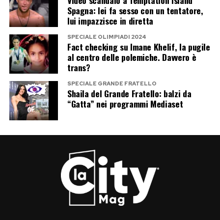
Forse è per questo che Paola Perego continua a
Spagna: lei fa sesso con un tentatore,
usarla ancora oggi. Non come soprannome
lui impazzisce in diretta
lezioso, ma come il ricordo esatto del momento
SPECIALE OLIMPIADI 2024
in cui, nel pieno della paura, qualcuno le fece
Fact checking su Imane Khelif, la pugile
al centro delle polemiche. Davvero è
capire che non doveva affrontarla da sola.
trans?
SPECIALE GRANDE FRATELLO
Post Views:
224
Shaila del Grande Fratello: balzi da
“Gatta” nei programmi Mediaset