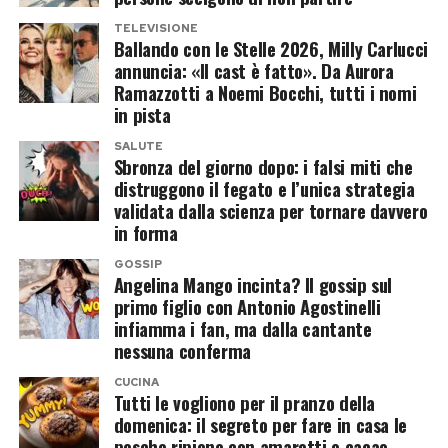
Aggiunge anche che spesso mangia una sola
TELEVISIONE
Entrambi arrivavano da relazioni precedenti e da
Ballando con le Stelle 2026, Milly Carlucci
volta al giorno e attribuisce proprio a questa
annuncia: «Il cast è fatto». Da Aurora
famiglie già costruite. Paola aveva avuto Giulia
attenzione il fatto di sentirsi in forma alla soglia
Ramazzotti a Noemi Bocchi, tutti i nomi
e Riccardo dall’ex marito Andrea Carnevale,
dei sessant’anni.
in pista
mentre Presta era già padre di Niccolò e
SALUTE
Insomma, la voce più incendiaria della radio
Beatrice. Una famiglia allargata, non sempre
Sbronza del giorno dopo: i falsi miti che
distruggono il fegato e l’unica strategia
italiana conduce una vita molto meno dissoluta
semplice da gestire, ma che con il tempo Perego
validata dalla scienza per tornare davvero
di quanto il personaggio potrebbe far
ha definito una ricchezza «vitale».
in forma
immaginare.
Il matrimonio e il peso di essere “la
GOSSIP
Angelina Mango incinta? Il gossip sul
Ballando con le Stelle, l’offerta che
primo figlio con Antonio Agostinelli
moglie di Presta”
infiamma i fan, ma dalla cantante
non è mai arrivata
nessuna conferma
Dopo dieci anni di relazione, Paola Perego e
CUCINA
Cruciani conferma anche che, in passato, c’è
Lucio Presta si sono sposati il 25 settembre 2011
Tutti le vogliono per il pranzo della
stato un contatto con
Milly Carlucci
per una
davanti a molti volti noti dello spettacolo.
domenica: il segreto per fare in casa le
pesche ripiene con amaretti e cacao
possibile partecipazione a
Ballando con le Stelle
.