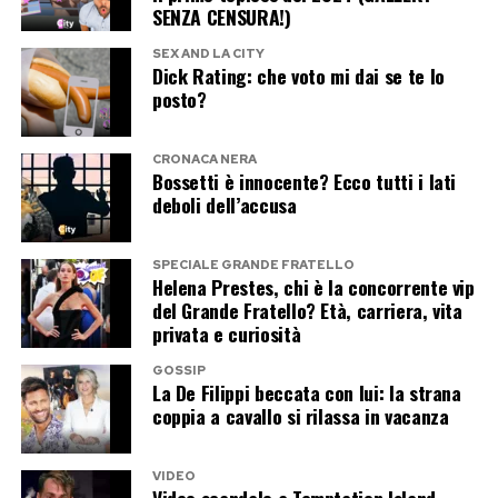
cambiarti come coppia puoi andare avanti»,
SENZA CENSURA!)
aveva raccontato. Poi la frase che fotografa il
SEX AND LA CITY
Dick Rating: che voto mi dai se te lo
punto a cui sono arrivati: «Se cresci nella stessa
posto?
direzione il rapporto diventa indissolubile, ormai
credo che non ci perderemo più».
CRONACA NERA
Bossetti è innocente? Ecco tutti i lati
Quel “casetta” che resiste da 25
deboli dell’accusa
anni
SPECIALE GRANDE FRATELLO
Helena Prestes, chi è la concorrente vip
In mezzo a un matrimonio lungo, quattro figli,
del Grande Fratello? Età, carriera, vita
carriere, problemi di salute, polemiche e
privata e curiosità
amicizie finite male, resta quella parola
GOSSIP
pronunciata all’inizio di tutto.
La De Filippi beccata con lui: la strana
coppia a cavallo si rilassa in vacanza
“Casetta”.
VIDEO
Video scandalo a Temptation Island