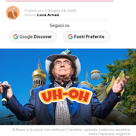
Pubblicato
il
Giugno 24, 2025
Autore
Luca Arnaù
Seguici su
Google
Discover
Fonti Preferite
Al Bano e la pace con vista sul Cremlino: quando il silenzio sarebbe
stata l’opzione migliore