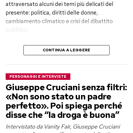
attraversato alcuni dei temi più delicati del
presente: politica, diritti delle donne,
cambiamento climatico e crisi del dibattito
pubblico.
Al centro dell’incontro, soprattutto, il
CONTINUA A LEGGERE
progressivo impoverimento della discussione
collettiva. Una trasformazione che Gentili
considera non soltanto culturale, ma anche
PERSONAGGI E INTERVISTE
pericolosa per il modo in cui le persone
Giuseppe Cruciani senza filtri:
costruiscono le proprie convinzioni. «Sono una
«Non sono stato un padre
persona vocata al ragionamento e assisto a un
perfetto». Poi spiega perché
suo forte deterioramento nelle persone», ha
spiegato.
disse che “la droga è buona”
Intervistato da Vanity Fair, Giuseppe Cruciani
Veronica Gentili attacca il loop dei