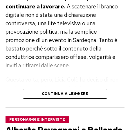
continuare a lavorare.
A scatenare il branco
digitale non è stata una dichiarazione
controversa, una lite televisiva o una
provocazione politica, ma la semplice
promozione di un evento in Sardegna. Tanto è
bastato perché sotto il contenuto della
conduttrice comparissero offese, volgarità e
inviti a ritirarsi dalle scene.
Questa volta, però, Licia Colò ha deciso di non
lasciar correre. Ha acceso la telecamera,
CONTINUA A LEGGERE
pubblicato un video sui propri profili e letto
alcuni dei messaggi ricevuti: «Vergognati, sei
vecchia; ti fai dare i soldi dallo Stato, guardati,
PERSONAGGI E INTERVISTE
sei messa malissimo; vai in pensione, ritirati e