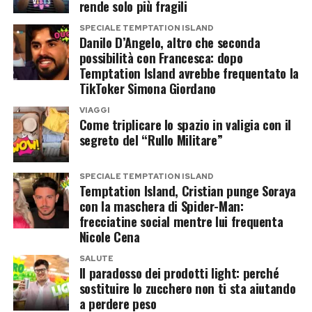
collettivo.
rende solo più fragili
conferme definitive comunicate dalla
produzione.
SPECIALE TEMPTATION ISLAND
Il legame indissolubile con Elvis
Danilo D’Angelo, altro che seconda
possibilità con Francesca: dopo
Presley
Proprio Ravagnani potrebbe diventare il
Temptation Island avrebbe frequentato la
concorrente più imprevedibile dell’edizione. Il
TikToker Simona Giordano
Per il grande pubblico Priscilla Presley resta
programma gli offrirebbe una platea molto più
VIAGGI
inevitabilmente legata alla figura di Elvis
ampia rispetto a quella dei social, ma anche
Come triplicare lo spazio in valigia con il
Presley. I due si sposarono nel 1967 e dal loro
segreto del “Rullo Militare”
un’esposizione nella quale la sua storia
matrimonio nacque Lisa Marie Presley. Sebbene
personale rischierebbe di pesare almeno quanto
la separazione arrivò pochi anni dopo, il rapporto
SPECIALE TEMPTATION ISLAND
le esibizioni.
Temptation Island, Cristian punge Soraya
tra i due rimase improntato al rispetto reciproco
con la maschera di Spider-Man:
L’ex prete influencer pronto al
fino alla morte del Re del Rock’n’Roll nel 1977.
frecciatine social mentre lui frequenta
Nicole Cena
debutto su Rai 1
Negli anni successivi Priscilla ha svolto un ruolo
SALUTE
Il paradosso dei prodotti light: perché
fondamentale nella tutela dell’eredità artistica
Per ora Alberto Ravagnani non ha commentato
sostituire lo zucchero non ti sta aiutando
e imprenditoriale di Elvis. Il suo lavoro alla guida
pubblicamente l’indiscrezione. Se l’accordo
a perdere peso