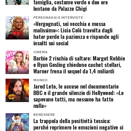
famiglia, costume verde e due ore
Priscilla Presley protagonista della
lontano da Palazzo Chigi
Resta naturalmente da scoprire quale rapporto
Remus Lifestyle Night
abbia con valzer, tango e cha cha cha. Predicare
PERSONAGGI E INTERVISTE
«Vergognati, sei vecchia e messa
davanti a uno smartphone e affrontare Carolyn
malissimo»: Licia Colò travolta dagli
La Remus Lifestyle Night è diventata negli anni
Smith dopo una samba mal riuscita richiedono
hater perde la pazienza e risponde agli
uno degli appuntamenti mondani più esclusivi
insulti sui social
infatti due vocazioni molto diverse.
dell’estate europea, capace di richiamare
CINEMA
Il cast di Ballando con le Stelle
imprenditori, celebrità e personalità del mondo
Barbie 2 rischia di saltare: Margot Robbie
e Ryan Gosling chiedono cachet stellari,
dello spettacolo provenienti da tutto il mondo.
prende forma
Warner frena il sequel da 1,4 miliardi
L’edizione 2026 ha avuto in Priscilla Presley una
MONDO
Accanto ad Alberto Ravagnani circolano da
Jared Leto, le accuse nel documentario
delle sue protagoniste assolute. La sua
settimane altri nomi molto forti. Tra questi
BBC e il grande silenzio di Hollywood: «Lo
presenza ha rappresentato uno dei momenti più
sapevano tutti, ma nessuno ha fatto
figurano Aurora Ramazzotti, l’ex calciatore
nulla»
attesi della serata, confermando quanto il
Alessandro Matri e Noemi Bocchi, compagna di
cognome Presley continui ancora oggi ad avere
BENESSERE
Francesco Totti. Per tutti, tuttavia, si parla
La trappola della positività tossica:
un richiamo straordinario nell’immaginario
ancora di indiscrezioni o trattative e non di
perché reprimere le emozioni negative ci