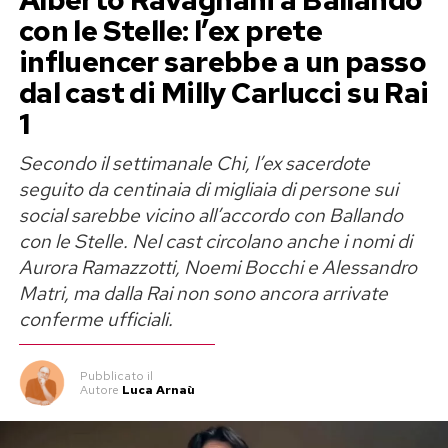
Alberto Ravagnani a Ballando
cose insomma molto più volgari».
con le Stelle: l’ex prete
Licia Colò insultata sui social: «Chi
influencer sarebbe a un passo
vi autorizza a giudicare?»
dal cast di Milly Carlucci su Rai
1
Più che rispondere insulto per insulto, la
Secondo il settimanale Chi, l’ex sacerdote
conduttrice ha provato a mettere a fuoco il
seguito da centinaia di migliaia di persone sui
meccanismo che trasforma qualsiasi profilo
social sarebbe vicino all’accordo con Ballando
pubblico in un bersaglio. «Com’è possibile che le
con le Stelle. Nel cast circolano anche i nomi di
persone si sentano autorizzate a dare dei giudizi
Aurora Ramazzotti, Noemi Bocchi e Alessandro
sul lavoro di chiunque?», ha domandato nel
Matri, ma dalla Rai non sono ancora arrivate
filmato.
conferme ufficiali.
Il punto, per Licia Colò, non riguarda soltanto la
Pubblicato
il
maleducazione di qualche leone da tastiera con
Autore
Luca Arnaù
troppo tempo libero e pochissimo da dire. A