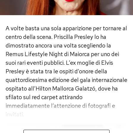
corrispondeva più pienamente al percorso che
corazza da carro armato. «Queste parole così
sentiva di voler seguire. La decisione è
gratuite non meritano l’attenzione di nessuno»,
diventata anche il tema del libro
La scelta
.
conclude la conduttrice.
A volte basta una sola apparizione per tornare al
Da allora ha continuato a lavorare nella
centro della scena. Priscilla Presley lo ha
Migliaia di messaggi di solidarietà
comunicazione, dichiarando di voler sviluppare
dimostrato ancora una volta scegliendo la
dopo lo sfogo
un «oratorio laico» e proseguire la propria
Remus Lifestyle Night di Maiorca per uno dei
attività come divulgatore e influencer. Il
suoi rari eventi pubblici. L’ex moglie di Elvis
La risposta degli utenti non si è fatta attendere.
passaggio a
Ballando con le Stelle
Presley è stata tra le ospiti d’onore della
Il video ha raccolto migliaia di commenti di
rappresenterebbe quindi un ulteriore cambio di
quattordicesima edizione del gala internazionale
sostegno, con moltissime persone schierate al
scena, questa volta davanti al pubblico della
ospitato all’Hilton Mallorca Galatzó, dove ha
fianco della conduttrice e pronte a ricordarle che
prima serata.
sfilato sul red carpet attirando
gli insulti raccontano spesso più chi li scrive che
immediatamente l’attenzione di fotografi e
Dal pulpito al cha cha cha: il nome
chi li riceve.
invitati.
che nessuno si aspettava
Volto storico della televisione italiana, Licia
Colò ha costruito gran parte della propria