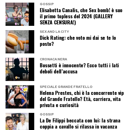
donna che conserva eleganza, carisma e una
GOSSIP
presenza scenica capace di attraversare le
Elisabetta Canalis, che Sex bomb! è suo
il primo topless del 2024 (GALLERY
generazioni. Lontana dagli eccessi dello star
SENZA CENSURA!)
system, Priscilla Presley continua a
SEX AND LA CITY
rappresentare uno dei volti più iconici della
Dick Rating: che voto mi dai se te lo
storia dello spettacolo americano, dimostrando
posto?
che il tempo può cambiare le epoche, ma non il
fascino delle vere leggende.
CRONACA NERA
Bossetti è innocente? Ecco tutti i lati
deboli dell’accusa
Post Views:
249
SPECIALE GRANDE FRATELLO
Helena Prestes, chi è la concorrente vip
del Grande Fratello? Età, carriera, vita
privata e curiosità
GOSSIP
La De Filippi beccata con lui: la strana
coppia a cavallo si rilassa in vacanza