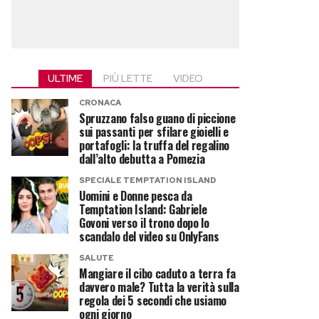
ULTIME
PIÙ LETTE
VIDEO
CRONACA
Spruzzano falso guano di piccione
sui passanti per sfilare gioielli e
portafogli: la truffa del regalino
dall’alto debutta a Pomezia
SPECIALE TEMPTATION ISLAND
Uomini e Donne pesca da
Temptation Island: Gabriele
Govoni verso il trono dopo lo
scandalo del video su OnlyFans
SALUTE
Mangiare il cibo caduto a terra fa
davvero male? Tutta la verità sulla
regola dei 5 secondi che usiamo
ogni giorno