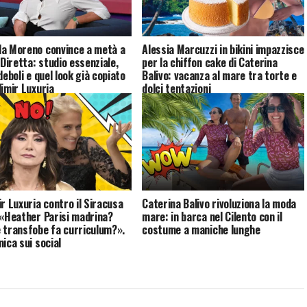
a Moreno convince a metà a
Alessia Marcuzzi in bikini impazzisce
 Diretta: studio essenziale,
per la chiffon cake di Caterina
deboli e quel look già copiato
Balivo: vacanza al mare tra torte e
dimir Luxuria
dolci tentazioni
ir Luxuria contro il Siracusa
Caterina Balivo rivoluziona la moda
 «Heather Parisi madrina?
mare: in barca nel Cilento con il
 transfobe fa curriculum?».
costume a maniche lunghe
mica sui social