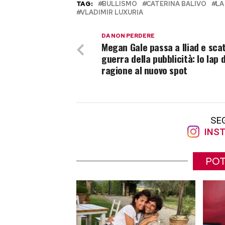
TAG:
BULLISMO
CATERINA BALIVO
LA
VLADIMIR LUXURIA
DA NON PERDERE
Megan Gale passa a Iliad e sca
guerra della pubblicità: lo Iap 
ragione al nuovo spot
SE
INST
POT