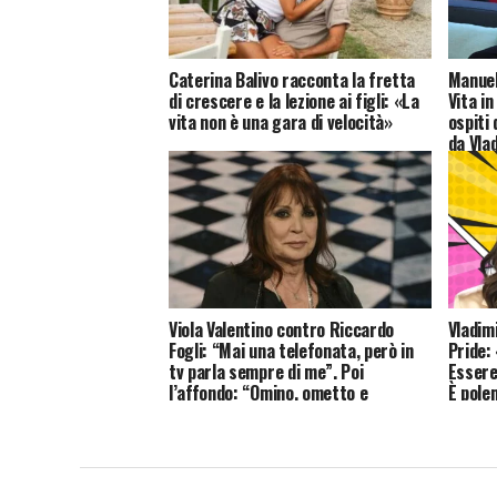
Caterina Balivo racconta la fretta
Manuel
di crescere e la lezione ai figli: «La
Vita in
vita non è una gara di velocità»
ospiti 
da Vla
Viola Valentino contro Riccardo
Vladim
Fogli: “Mai una telefonata, però in
Pride:
tv parla sempre di me”. Poi
Essere
l’affondo: “Omino, ometto e
È pole
quaquaraquà”