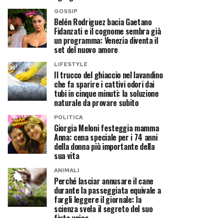
GOSSIP
Belén Rodriguez bacia Gaetano
Fidanzati e il cognome sembra già
un programma: Venezia diventa il
set del nuovo amore
LIFESTYLE
Il trucco del ghiaccio nel lavandino
che fa sparire i cattivi odori dai
tubi in cinque minuti: la soluzione
naturale da provare subito
POLITICA
Giorgia Meloni festeggia mamma
Anna: cena speciale per i 74 anni
della donna più importante della
sua vita
ANIMALI
Perché lasciar annusare il cane
durante la passeggiata equivale a
fargli leggere il giornale: la
scienza svela il segreto del suo