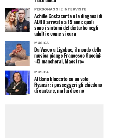
fiuto unico
PERSONAGGI E INTERVISTE
Achille Costacurta e la diagnosi di
ADHD arrivata a 19 anni: quali
sono i sintomi del disturbo negli
adulti e come si cura
MUSICA
Da Vasco a Ligabue, il mondo della
musica piange Francesco Guccini:
«Ci mancherai, Maestro»
MUSICA
Al Bano bloccato su un volo
Ryanair: i passeggeri gli chiedono
di cantare, ma lui dice no