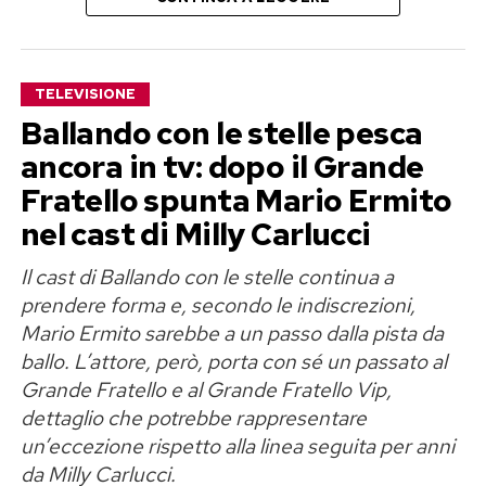
anche sul piccolo schermo.
contendersi il passaggio successivo.
Le nuove audizioni si svolgeranno a Sanremo
TELEVISIONE
durante due fine settimana, alla presenza del
Ballando con le stelle pesca
direttore artistico Stefano De Martino. Alla fine
ancora in tv: dopo il Grande
resteranno soltanto sei finalisti: tre scelti
attraverso Sanremo Giovani e tre provenienti da
Fratello spunta Mario Ermito
Area Sanremo.
nel cast di Milly Carlucci
Sei finalisti in prima serata su Rai 1
Il cast di Ballando con le stelle continua a
prendere forma e, secondo le indiscrezioni,
Giulia Provvedi torna al Grande
Prima della resa dei conti, i sei artisti avranno la
Mario Ermito sarebbe a un passo dalla pista da
ballo. L’attore, però, porta con sé un passato al
Fratello Vip
possibilità di farsi conoscere dal pubblico
Grande Fratello e al Grande Fratello Vip,
attraverso una speciale promozione televisiva.
dettaglio che potrebbe rappresentare
Se l’indiscrezione dovesse trovare conferma,
Ciascuno si esibirà durante una puntata di un
un’eccezione rispetto alla linea seguita per anni
Giulia Provvedi sarebbe il primo tassello del
importante programma di prima serata su Rai 1.
da Milly Carlucci.
cast della nuova stagione del
Grande Fratello