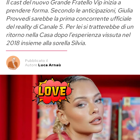
Il cast del nuovo Grande Fratello Vip inizia a
corsia parallela: tra tutti gli artisti in gara,
prendere forma. Secondo le anticipazioni, Giulia
soltanto uno otterrà il diritto di salire sul palco
Provvedi sarebbe la prima concorrente ufficiale
dell’Ariston nella categoria principale.
del reality di Canale 5. Per lei si tratterebbe di un
ritorno nella Casa dopo l’esperienza vissuta nel
Una scelta che rende il percorso più competitivo
2018 insieme alla sorella Silvia.
e aumenta inevitabilmente la pressione sui
concorrenti. Vincere Sanremo Giovani non
Pubblicato
il
significherà più soltanto ottenere visibilità o
Autore
Luca Arnaù
conquistare un posto tra le nuove proposte, ma
entrare direttamente nella gara dei Campioni
accanto ai grandi nomi della musica italiana.
La Rai definisce il progetto un laboratorio
dedicato alla scoperta e alla valorizzazione dei
talenti emergenti. Con la nuova formula, però, il
laboratorio assume sempre più i contorni di una