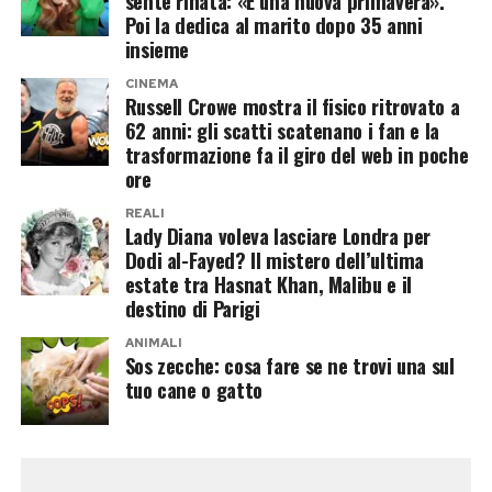
sente rinata: «È una nuova primavera».
Il cast di Ballando con le stelle
Poi la dedica al marito dopo 35 anni
prende forma
insieme
CINEMA
Con l’avvicinarsi dell’inizio della nuova stagione
Russell Crowe mostra il fisico ritrovato a
62 anni: gli scatti scatenano i fan e la
televisiva, il puzzle di
Ballando con le stelle
trasformazione fa il giro del web in poche
appare sempre più definito. Milly Carlucci
ore
continua a puntare su un mix di personaggi
REALI
provenienti dal mondo dello spettacolo, dello
Lady Diana voleva lasciare Londra per
Dodi al-Fayed? Il mistero dell’ultima
sport e dell’attualità, cercando come sempre di
estate tra Hasnat Khan, Malibu e il
sorprendere il pubblico.
destino di Parigi
ANIMALI
Se anche Mario Ermito dovesse entrare nel cast
Sos zecche: cosa fare se ne trovi una sul
definitivo, la curiosità non riguarderebbe
tuo cane o gatto
soltanto le sue qualità sulla pista da ballo, ma
anche il significato di una scelta che potrebbe
segnare un piccolo cambio di filosofia nella