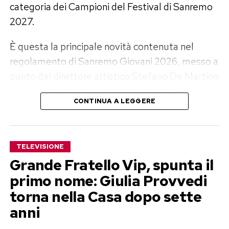
categoria dei Campioni del Festival di Sanremo
2027.
È questa la principale novità contenuta nel
regolamento di Sanremo Giovani 2026, messo a
punto dal direttore artistico Stefano De Martino
insieme alla direzione Intrattenimento Prime
CONTINUA A LEGGERE
Time della Rai. Il documento sarà pubblicato
online venerdì 7 agosto, mentre le iscrizioni
apriranno lunedì 17 agosto.
TELEVISIONE
Sanremo Giovani 2026, un solo
Grande Fratello Vip, spunta il
primo nome: Giulia Provvedi
posto tra i Campioni
torna nella Casa dopo sette
La modifica più importante riguarda il premio
anni
finale. Niente gruppetto di promossi e nessuna