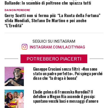
Ballando: lo scambio di poltrone che spiazza tutti
DA NON PERDERE
Gerry Scotti non si ferma più: “La Ruota della Fortuna”
sfida Mondiali, Stefano De Martino e poi anche
“L’Eredità”
SEGUICI SU INSTAGRAM
INSTAGRAM.COM/LACITYMAG
POTREBBERO PIACERTI
Giuseppe Cruciani senza filtri: «Non sono
stato un padre perfetto». Poi spiega perché
disse che “la droga è buona”
Elodie gelosa di Franceska Nuredini? Il
defollow a Megan Ria accende il gossip:
spuntano vecchi baci e messaggi d’amore