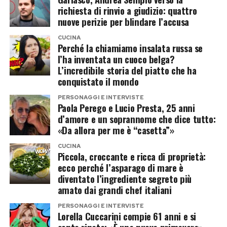
discutere gli appassionati del programma. Per
richiesta di rinvio a giudizio: quattro
nuove perizie per blindare l’accusa
anni Milly Carlucci ha mantenuto una linea
piuttosto chiara nella scelta del cast, evitando –
CUCINA
Perché la chiamiamo insalata russa se
salvo rare eccezioni – concorrenti provenienti dai
l’ha inventata un cuoco belga?
reality show.
L’incredibile storia del piatto che ha
conquistato il mondo
L’eventuale arrivo di Mario Ermito potrebbe
PERSONAGGI E INTERVISTE
quindi rappresentare un cambio di rotta rispetto
Paola Perego e Lucio Presta, 25 anni
d’amore e un soprannome che dice tutto:
a una regola che, nel tempo, avrebbe escluso
«Da allora per me è “casetta”»
diversi personaggi proprio per il loro curriculum
CUCINA
televisivo.
Piccola, croccante e ricca di proprietà:
ecco perché l’asparago di mare è
Naturalmente, finché non arriverà l’annuncio
diventato l’ingrediente segreto più
amato dai grandi chef italiani
ufficiale della Rai o della stessa conduttrice, si
tratta soltanto di un’indiscrezione.
PERSONAGGI E INTERVISTE
Lorella Cuccarini compie 61 anni e si