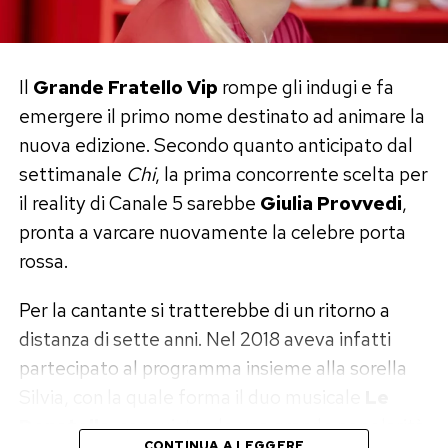
vera scalata al Festival.
Dalle candidature ai trenta artisti
Il
Grande Fratello Vip
rompe gli indugi e fa
selezionati
emergere il primo nome destinato ad animare la
nuova edizione. Secondo quanto anticipato dal
La prima fase partirà con l’ascolto di tutti i brani
settimanale
Chi
, la prima concorrente scelta per
iscritti da parte della Commissione Musicale.
il reality di Canale 5 sarebbe
Giulia Provvedi
,
Tra le candidature verranno scelti sessanta
pronta a varcare nuovamente la celebre porta
artisti, convocati successivamente per le
rossa.
audizioni dal vivo.
Per la cantante si tratterebbe di un ritorno a
Da questa selezione emergeranno quindici
distanza di sette anni. Nel 2018 aveva infatti
concorrenti di Sanremo Giovani, ai quali si
partecipato al programma insieme alla sorella
aggiungeranno altri quindici artisti provenienti
Silvia, con la quale forma il duo musicale
Le
da Area Sanremo. Il gruppo iniziale sarà quindi
Donatella
, conquistando una grande popolarità
composto da trenta giovani talenti pronti a
CONTINUA A LEGGERE