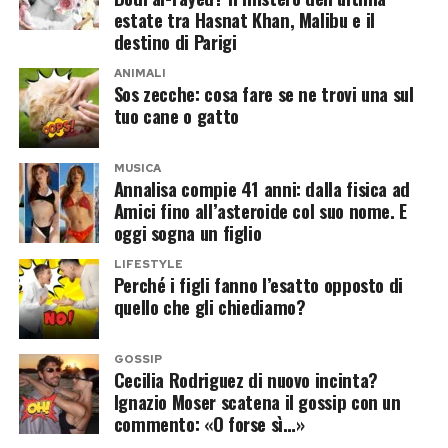
estate tra Hasnat Khan, Malibu e il
quindi rappresentare un cambio di rotta rispetto
destino di Parigi
a una regola che, nel tempo, avrebbe escluso
ANIMALI
diversi personaggi proprio per il loro curriculum
Sos zecche: cosa fare se ne trovi una sul
televisivo.
tuo cane o gatto
Naturalmente, finché non arriverà l’annuncio
MUSICA
Annalisa compie 41 anni: dalla fisica ad
ufficiale della Rai o della stessa conduttrice, si
Amici fino all’asteroide col suo nome. E
tratta soltanto di un’indiscrezione.
oggi sogna un figlio
Il cast di Ballando con le stelle
LIFESTYLE
Perché i figli fanno l’esatto opposto di
quello che gli chiediamo?
prende forma
Con l’avvicinarsi dell’inizio della nuova stagione
GOSSIP
Cecilia Rodriguez di nuovo incinta?
televisiva, il puzzle di
Ballando con le stelle
Ignazio Moser scatena il gossip con un
appare sempre più definito. Milly Carlucci
commento: «O forse sì…»
continua a puntare su un mix di personaggi