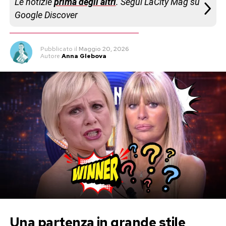
Le notizie
prima degli altri
. Segui LaCity Mag su
Google Discover
Pubblicato
il
Maggio 20, 2026
Autore
Anna Glebova
Una partenza in grande stile