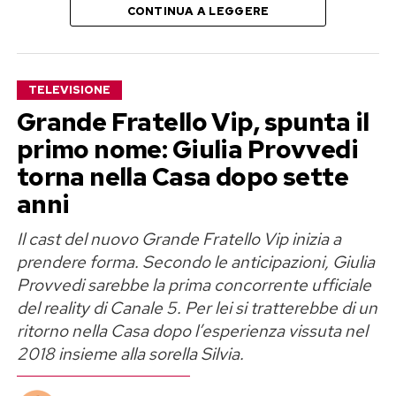
CONTINUA A LEGGERE
Time della Rai. Il documento sarà pubblicato
online venerdì 7 agosto, mentre le iscrizioni
apriranno lunedì 17 agosto.
TELEVISIONE
Sanremo Giovani 2026, un solo
Grande Fratello Vip, spunta il
primo nome: Giulia Provvedi
posto tra i Campioni
torna nella Casa dopo sette
La modifica più importante riguarda il premio
anni
finale. Niente gruppetto di promossi e nessuna
Il cast del nuovo Grande Fratello Vip inizia a
corsia parallela: tra tutti gli artisti in gara,
prendere forma. Secondo le anticipazioni, Giulia
soltanto uno otterrà il diritto di salire sul palco
Provvedi sarebbe la prima concorrente ufficiale
dell’Ariston nella categoria principale.
del reality di Canale 5. Per lei si tratterebbe di un
ritorno nella Casa dopo l’esperienza vissuta nel
Una scelta che rende il percorso più competitivo
2018 insieme alla sorella Silvia.
e aumenta inevitabilmente la pressione sui
concorrenti. Vincere Sanremo Giovani non