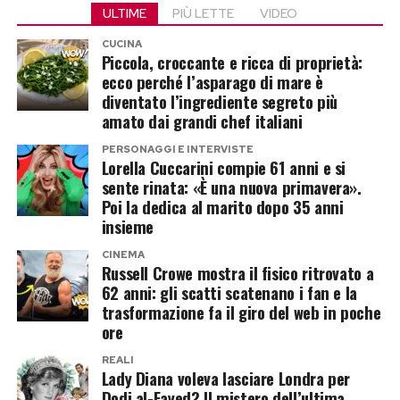
ULTIME
PIÙ LETTE
VIDEO
d’Italia.
Prima della carriera da attore, però, Ermito era
CUCINA
diventato noto al grande pubblico grazie alla
Piccola, croccante e ricca di proprietà:
Post Views:
197
ecco perché l’asparago di mare è
partecipazione al
Grande Fratello 12
,
diventato l’ingrediente segreto più
esperienza a cui si è aggiunta quella al
Grande
amato dai grandi chef italiani
Fratello Vip 5
.
PERSONAGGI E INTERVISTE
Lorella Cuccarini compie 61 anni e si
Milly Carlucci cambia strategia?
sente rinata: «È una nuova primavera».
Poi la dedica al marito dopo 35 anni
Ed è proprio questo il dettaglio che sta facendo
insieme
discutere gli appassionati del programma. Per
CINEMA
Russell Crowe mostra il fisico ritrovato a
anni Milly Carlucci ha mantenuto una linea
62 anni: gli scatti scatenano i fan e la
piuttosto chiara nella scelta del cast, evitando –
trasformazione fa il giro del web in poche
salvo rare eccezioni – concorrenti provenienti dai
ore
reality show.
REALI
Lady Diana voleva lasciare Londra per
L’eventuale arrivo di Mario Ermito potrebbe
Dodi al-Fayed? Il mistero dell’ultima