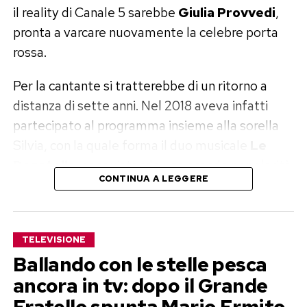
il reality di Canale 5 sarebbe
Giulia Provvedi
,
Tra le candidature verranno scelti sessanta
pronta a varcare nuovamente la celebre porta
artisti, convocati successivamente per le
rossa.
audizioni dal vivo.
Per la cantante si tratterebbe di un ritorno a
Da questa selezione emergeranno quindici
distanza di sette anni. Nel 2018 aveva infatti
concorrenti di Sanremo Giovani, ai quali si
partecipato al programma insieme alla sorella
aggiungeranno altri quindici artisti provenienti
Silvia, con la quale forma il duo musicale
Le
da Area Sanremo. Il gruppo iniziale sarà quindi
Donatella
, conquistando una grande popolarità
composto da trenta giovani talenti pronti a
CONTINUA A LEGGERE
anche sul piccolo schermo.
contendersi il passaggio successivo.
Le nuove audizioni si svolgeranno a Sanremo
TELEVISIONE
durante due fine settimana, alla presenza del
Ballando con le stelle pesca
direttore artistico Stefano De Martino. Alla fine
ancora in tv: dopo il Grande
resteranno soltanto sei finalisti: tre scelti
attraverso Sanremo Giovani e tre provenienti da