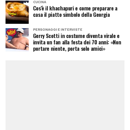
CUCINA
provenienti dal mondo dello spettacolo, dello
Cos’è il khachapuri e come preparare a
casa il piatto simbolo della Georgia
sport e dell’attualità, cercando come sempre di
sorprendere il pubblico.
PERSONAGGI E INTERVISTE
Gerry Scotti in costume diventa virale e
Se anche Mario Ermito dovesse entrare nel cast
invita un fan alla festa dei 70 anni: «Non
definitivo, la curiosità non riguarderebbe
portare niente, porta solo amici»
soltanto le sue qualità sulla pista da ballo, ma
anche il significato di una scelta che potrebbe
segnare un piccolo cambio di filosofia nella
costruzione del programma.
Post Views:
140