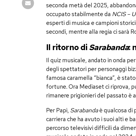
seconda metà del 2025, abbandonand
occupato stabilmente da
NCIS – Un
esperti di musica e campioni storici 
secondi, mentre alla regia ci sarà Ro
Il ritorno di
Sarabanda
:
Il quiz musicale, andato in onda per 
degli spettatori per personaggi bi
famosa caramella “bianca”, è stato r
fortune. Ora Mediaset ci riprova, pu
rimanere prigionieri del passato è a
Per Papi,
Sarabanda
è qualcosa di 
carriera che ha avuto i suoi alti e b
percorso televisivi difficili da dime