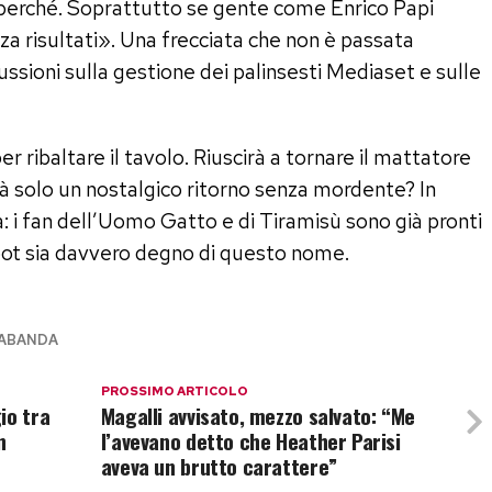
perché. Soprattutto se gente come Enrico Papi
a risultati». Una frecciata che non è passata
ussioni sulla gestione dei palinsesti Mediaset e sulle
r ribaltare il tavolo. Riuscirà a tornare il mattatore
rà solo un nostalgico ritorno senza mordente? In
a: i fan dell’Uomo Gatto e di Tiramisù sono già pronti
boot sia davvero degno di questo nome.
ABANDA
PROSSIMO ARTICOLO
io tra
Magalli avvisato, mezzo salvato: “Me
n
l’avevano detto che Heather Parisi
aveva un brutto carattere”