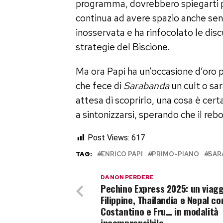
programma, dovrebbero spiegarti 
continua ad avere spazio anche senz
inosservata e ha rinfocolato le disc
strategie del Biscione.
Ma ora Papi ha un’occasione d’oro pe
che fece di
Sarabanda
un cult o sa
attesa di scoprirlo, una cosa è cert
a sintonizzarsi, sperando che il re
Post Views:
617
TAG:
ENRICO PAPI
PRIMO-PIANO
SAR
DA NON PERDERE
Pechino Express 2025: un viagg
Filippine, Thailandia e Nepal co
Costantino e Fru… in modalità
incomprensibile