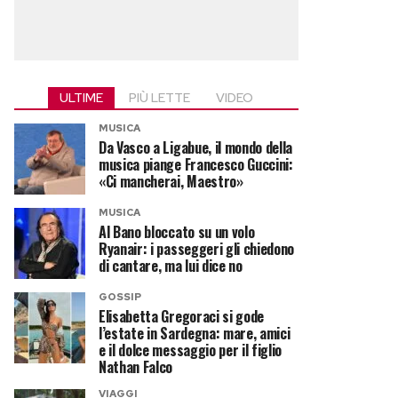
ULTIME
PIÙ LETTE
VIDEO
MUSICA
Da Vasco a Ligabue, il mondo della
musica piange Francesco Guccini:
«Ci mancherai, Maestro»
MUSICA
Al Bano bloccato su un volo
Ryanair: i passeggeri gli chiedono
di cantare, ma lui dice no
GOSSIP
Elisabetta Gregoraci si gode
l’estate in Sardegna: mare, amici
e il dolce messaggio per il figlio
Nathan Falco
VIAGGI