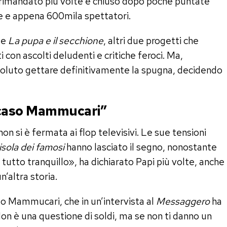
 rimandato più volte e chiuso dopo poche puntate
e e appena 600mila spettatori.
e
La pupa e il secchione
, altri due progetti che
i con ascolti deludenti e critiche feroci. Ma,
luto gettare definitivamente la spugna, decidendo
l “caso Mammucari”
on si è fermata ai flop televisivi. Le sue tensioni
isola dei famosi
hanno lasciato il segno, nonostante
, tutto tranquillo», ha dichiarato Papi più volte, anche
n’altra storia.
eo Mammucari, che in un’intervista al
Messaggero
ha
Non è una questione di soldi, ma se non ti danno un