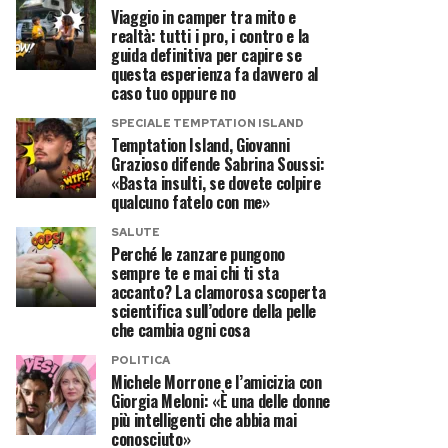
Viaggio in camper tra mito e
realtà: tutti i pro, i contro e la
guida definitiva per capire se
questa esperienza fa davvero al
caso tuo oppure no
SPECIALE TEMPTATION ISLAND
Temptation Island, Giovanni
Grazioso difende Sabrina Soussi:
«Basta insulti, se dovete colpire
qualcuno fatelo con me»
SALUTE
Perché le zanzare pungono
sempre te e mai chi ti sta
accanto? La clamorosa scoperta
scientifica sull’odore della pelle
che cambia ogni cosa
POLITICA
Michele Morrone e l’amicizia con
Giorgia Meloni: «È una delle donne
più intelligenti che abbia mai
conosciuto»