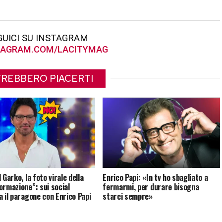
GUICI SU INSTAGRAM
AGRAM.COM/LACITYMAG
REBBERO PIACERTI
 Garko, la foto virale della
Enrico Papi: «In tv ho sbagliato a
ormazione”: sui social
fermarmi, per durare bisogna
a il paragone con Enrico Papi
starci sempre»