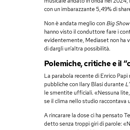
musicale andato in onda nel 2024,
con un imbarazzante 5,49% di shar
Non è andata meglio con
Big Show
hanno visto il conduttore fare i cont
evidentemente, Mediaset non ha vo
di dargli un’altra possibilità.
Polemiche, critiche e i
La parabola recente di Enrico Papi n
pubbliche con Ilary Blasi durante
L’
le smentite ufficiali. «Nessuna lite
se il clima nello studio raccontava u
A rincarare la dose ci ha pensato T
detto senza troppi giri di parole: «