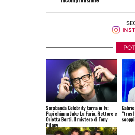
SE
INST
POT
Sarabanda Celebrity torna in tv:
Gabriel
Papi chiama Jake La Furia, Rettore e
“trasf
Orietta Berti. Il mistero di Tony
scoppi
Pitony