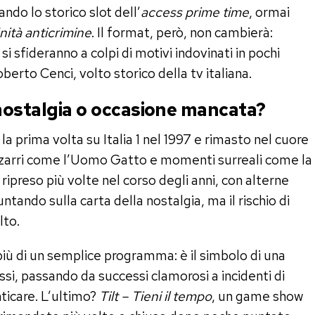
o lo storico slot dell’
access prime time
, ormai
ità anticrimine
. Il format, però, non cambierà:
si sfideranno a colpi di motivi indovinati in pochi
berto Cenci, volto storico della tv italiana.
 nostalgia o occasione mancata?
la prima volta su Italia 1 nel 1997 e rimasto nel cuore
zzarri come l’Uomo Gatto e momenti surreali come la
ipreso più volte nel corso degli anni, con alterne
ntando sulla carta della nostalgia, ma il rischio di
lto.
più di un semplice programma: è il simbolo di una
assi, passando da successi clamorosi a incidenti di
nticare. L’ultimo?
Tilt – Tieni il tempo
, un game show