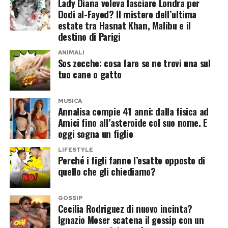
Lady Diana voleva lasciare Londra per
L’eventuale arrivo di Mario Ermito potrebbe
Dodi al-Fayed? Il mistero dell’ultima
estate tra Hasnat Khan, Malibu e il
quindi rappresentare un cambio di rotta rispetto
destino di Parigi
a una regola che, nel tempo, avrebbe escluso
ANIMALI
diversi personaggi proprio per il loro curriculum
Sos zecche: cosa fare se ne trovi una sul
televisivo.
tuo cane o gatto
Naturalmente, finché non arriverà l’annuncio
MUSICA
Annalisa compie 41 anni: dalla fisica ad
ufficiale della Rai o della stessa conduttrice, si
Amici fino all’asteroide col suo nome. E
tratta soltanto di un’indiscrezione.
oggi sogna un figlio
Il cast di Ballando con le stelle
LIFESTYLE
Perché i figli fanno l’esatto opposto di
quello che gli chiediamo?
prende forma
Con l’avvicinarsi dell’inizio della nuova stagione
GOSSIP
Cecilia Rodriguez di nuovo incinta?
televisiva, il puzzle di
Ballando con le stelle
Ignazio Moser scatena il gossip con un
appare sempre più definito. Milly Carlucci