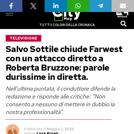
TUTTI I COLORI DELLA CRONACA
TELEVISIONE
Salvo Sottile chiude Farwest
con un attacco diretto a
Roberta Bruzzone: parole
durissime in diretta.
Nell’ultima puntata, il conduttore difende la
redazione e risponde alle critiche: “Non
consento a nessuno di mettere in dubbio la
nostra professionalità”.
Pubblicato
il
Maggio 2, 2026
Autore
Luca Arnaù