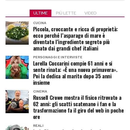
Post Views:
206
per il programma di Rai 1.
a rimettersi in gioco nella Casa più spiata
ULTIME
PIÙ LETTE
VIDEO
d’Italia.
Prima della carriera da attore, però, Ermito era
CUCINA
diventato noto al grande pubblico grazie alla
Piccola, croccante e ricca di proprietà:
Post Views:
197
ecco perché l’asparago di mare è
partecipazione al
Grande Fratello 12
,
diventato l’ingrediente segreto più
esperienza a cui si è aggiunta quella al
Grande
amato dai grandi chef italiani
Fratello Vip 5
.
PERSONAGGI E INTERVISTE
Lorella Cuccarini compie 61 anni e si
Milly Carlucci cambia strategia?
sente rinata: «È una nuova primavera».
Poi la dedica al marito dopo 35 anni
Ed è proprio questo il dettaglio che sta facendo
insieme
discutere gli appassionati del programma. Per
CINEMA
Russell Crowe mostra il fisico ritrovato a
anni Milly Carlucci ha mantenuto una linea
62 anni: gli scatti scatenano i fan e la
piuttosto chiara nella scelta del cast, evitando –
trasformazione fa il giro del web in poche
salvo rare eccezioni – concorrenti provenienti dai
ore
reality show.
REALI