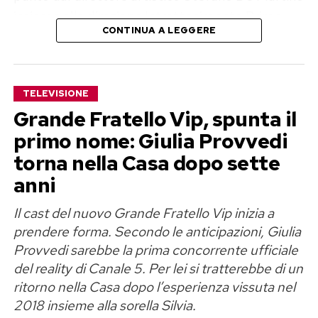
insieme alla direzione Intrattenimento Prime
CONTINUA A LEGGERE
Time della Rai. Il documento sarà pubblicato
online venerdì 7 agosto, mentre le iscrizioni
apriranno lunedì 17 agosto.
TELEVISIONE
Sanremo Giovani 2026, un solo
Grande Fratello Vip, spunta il
primo nome: Giulia Provvedi
posto tra i Campioni
torna nella Casa dopo sette
La modifica più importante riguarda il premio
anni
finale. Niente gruppetto di promossi e nessuna
Il cast del nuovo Grande Fratello Vip inizia a
corsia parallela: tra tutti gli artisti in gara,
prendere forma. Secondo le anticipazioni, Giulia
soltanto uno otterrà il diritto di salire sul palco
Provvedi sarebbe la prima concorrente ufficiale
dell’Ariston nella categoria principale.
del reality di Canale 5. Per lei si tratterebbe di un
ritorno nella Casa dopo l’esperienza vissuta nel
Una scelta che rende il percorso più competitivo
2018 insieme alla sorella Silvia.
e aumenta inevitabilmente la pressione sui