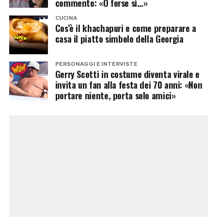
commento: «O forse sì…»
continua a puntare su un mix di personaggi
CUCINA
provenienti dal mondo dello spettacolo, dello
Cos’è il khachapuri e come preparare a
casa il piatto simbolo della Georgia
sport e dell’attualità, cercando come sempre di
sorprendere il pubblico.
PERSONAGGI E INTERVISTE
Gerry Scotti in costume diventa virale e
Se anche Mario Ermito dovesse entrare nel cast
invita un fan alla festa dei 70 anni: «Non
definitivo, la curiosità non riguarderebbe
portare niente, porta solo amici»
soltanto le sue qualità sulla pista da ballo, ma
anche il significato di una scelta che potrebbe
segnare un piccolo cambio di filosofia nella
costruzione del programma.
Post Views:
140