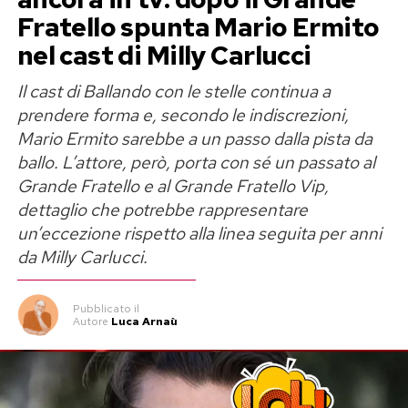
attraverso Sanremo Giovani e tre provenienti da
Fratello spunta Mario Ermito
Area Sanremo.
nel cast di Milly Carlucci
Sei finalisti in prima serata su Rai 1
Il cast di Ballando con le stelle continua a
prendere forma e, secondo le indiscrezioni,
Giulia Provvedi torna al Grande
Prima della resa dei conti, i sei artisti avranno la
Mario Ermito sarebbe a un passo dalla pista da
ballo. L’attore, però, porta con sé un passato al
Fratello Vip
possibilità di farsi conoscere dal pubblico
Grande Fratello e al Grande Fratello Vip,
attraverso una speciale promozione televisiva.
dettaglio che potrebbe rappresentare
Se l’indiscrezione dovesse trovare conferma,
Ciascuno si esibirà durante una puntata di un
un’eccezione rispetto alla linea seguita per anni
Giulia Provvedi sarebbe il primo tassello del
importante programma di prima serata su Rai 1.
da Milly Carlucci.
cast della nuova stagione del
Grande Fratello
Il nome della trasmissione non è stato ancora
Vip
, che debutterà a settembre su Canale 5 con
Pubblicato
il
comunicato, ma l’operazione garantirà ai
Ilary Blasi
alla conduzione.
Autore
Luca Arnaù
concorrenti una visibilità difficilmente
La sua presenza rappresenterebbe uno dei
raggiungibile per chi si trova all’inizio della
ritorni più curiosi di questa edizione. Dopo aver
carriera. Non saranno quindi soltanto la