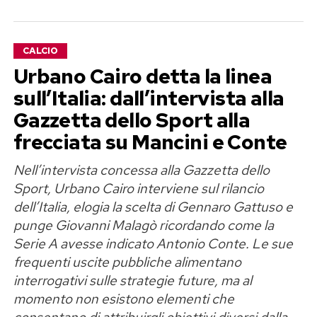
continuo a vivere», scrive Georgina,
trasformando quella che era nata come una
CALCIO
polemica estiva in una riflessione più ampia
Urbano Cairo detta la linea
sull’immagine femminile.
sull’Italia: dall’intervista alla
«Amo le mie curve e il corpo che mi
Gazzetta dello Sport alla
ha permesso di diventare madre»
frecciata su Mancini e Conte
Nell’intervista concessa alla Gazzetta dello
Georgina Rodriguez è madre di sei figli e nel suo
Sport, Urbano Cairo interviene sul rilancio
messaggio ricorda proprio il ruolo della
dell’Italia, elogia la scelta di Gennaro Gattuso e
maternità nel rapporto con il proprio corpo.
punge Giovanni Malagò ricordando come la
Spiega di voler trasmettere alle sue figlie un
Serie A avesse indicato Antonio Conte. Le sue
principio semplice ma fondamentale: il valore di
frequenti uscite pubbliche alimentano
una persona non può essere misurato
interrogativi sulle strategie future, ma al
dall’aspetto fisico né dai giudizi di perfetti
momento non esistono elementi che
consentano di attribuirgli obiettivi diversi dalla