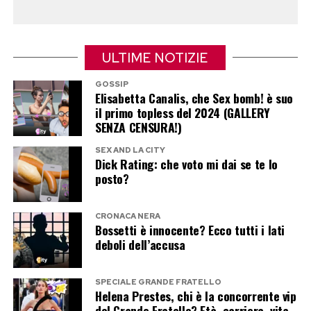
Tra vacanze e preparazione per una
nuova stagione
ULTIME NOTIZIE
Le immagini mostrano una famiglia affiatata,
divisa tra mare, sole e momenti di quotidianità
GOSSIP
Elisabetta Canalis, che Sex bomb! è suo
lontani dai riflettori del calcio. Ronaldo continua
il primo topless del 2024 (GALLERY
a condividere con i suoi milioni di follower scorci
SENZA CENSURA!)
della propria vita privata, mantenendo però
SEX AND LA CITY
Dick Rating: che voto mi dai se te lo
sempre al centro il valore della famiglia.
posto?
E se la fotografia da culturista ha strappato
sorrisi ricordando quella di dieci anni fa, il vero
CRONACA NERA
Bossetti è innocente? Ecco tutti i lati
protagonista della gallery è stato Cristiano Jr.
deboli dell’accusa
Per molti tifosi il tempo sembra essere volato: il
bambino che accompagnava il padre alle
SPECIALE GRANDE FRATELLO
Helena Prestes, chi è la concorrente vip
premiazioni è ormai un ragazzo che lo guarda…
del Grande Fratello? Età, carriera, vita