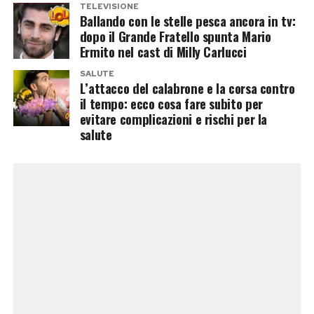
Oltre a Cristiano Jr., Ronaldo è padre di altri
TELEVISIONE
Ballando con le stelle pesca ancora in tv:
quattro figli. I gemelli
Eva
e
Mateo
, nati nel
dopo il Grande Fratello spunta Mario
2017 tramite maternità surrogata, fanno parte
Ermito nel cast di Milly Carlucci
della famiglia insieme ad
Alana Martina
, nata
SALUTE
nello stesso anno dalla relazione con Georgina
L’attacco del calabrone e la corsa contro
il tempo: ecco cosa fare subito per
Rodríguez.
evitare complicazioni e rischi per la
salute
Nel 2022 è arrivata anche
Bella Esmeralda
,
secondogenita della coppia. La sua nascita è
stata accompagnata da un momento molto
doloroso per la famiglia: durante il parto morì
infatti il fratellino gemello, una perdita della
quale Ronaldo e Georgina hanno parlato
pubblicamente definendola il momento più
difficile della loro vita.