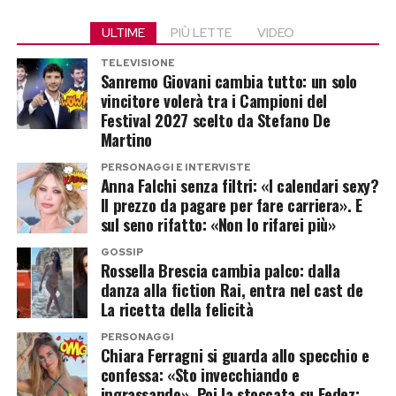
interviste a progetti specifici o a future
ULTIME
PIÙ LETTE
VIDEO
candidature in ambito sportivo o istituzionale.
Qualsiasi ricostruzione che attribuisca a Cairo
TELEVISIONE
Sanremo Giovani cambia tutto: un solo
Tra le immagini compare infatti una posa da
obiettivi diversi dalla partecipazione al
vincitore volerà tra i Campioni del
culturista che richiama quasi perfettamente una
confronto pubblico resterebbe una semplice
Festival 2027 scelto da Stefano De
fotografia pubblicata dallo stesso Ronaldo circa
Martino
ipotesi.
dieci anni fa. Un modo per mostrare come,
PERSONAGGI E INTERVISTE
Una cosa, invece, appare evidente. Urbano Cairo
Anna Falchi senza filtri: «I calendari sexy?
nonostante il passare del tempo, continui a
Il prezzo da pagare per fare carriera». E
continua a utilizzare il proprio ruolo di editore e
mantenere una condizione atletica eccezionale
sul seno rifatto: «Non lo rifarei più»
dirigente sportivo per intervenire su alcuni dei
grazie ad allenamenti rigorosi e a uno stile di vita
GOSSIP
temi più delicati del calcio italiano, dalla
molto disciplinato.
Rossella Brescia cambia palco: dalla
governance federale al futuro della Nazionale. E
danza alla fiction Rai, entra nel cast de
Cristiano Jr. è ormai più alto di
La ricetta della felicità
quando parla, le sue parole difficilmente
passano inosservate.
Cristiano Ronaldo
PERSONAGGI
Chiara Ferragni si guarda allo specchio e
confessa: «Sto invecchiando e
A catturare davvero l’attenzione dei fan, però, è
Post Views:
226
ingrassando». Poi la stoccata su Fedez: