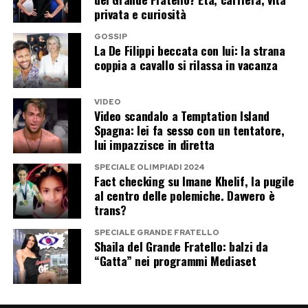
dall’alto.
privata e curiosità
GOSSIP
La De Filippi beccata con lui: la strana
Post Views:
268
coppia a cavallo si rilassa in vacanza
VIDEO
Video scandalo a Temptation Island
Spagna: lei fa sesso con un tentatore,
lui impazzisce in diretta
SPECIALE OLIMPIADI 2024
Fact checking su Imane Khelif, la pugile
al centro delle polemiche. Davvero è
trans?
SPECIALE GRANDE FRATELLO
Shaila del Grande Fratello: balzi da
“Gatta” nei programmi Mediaset