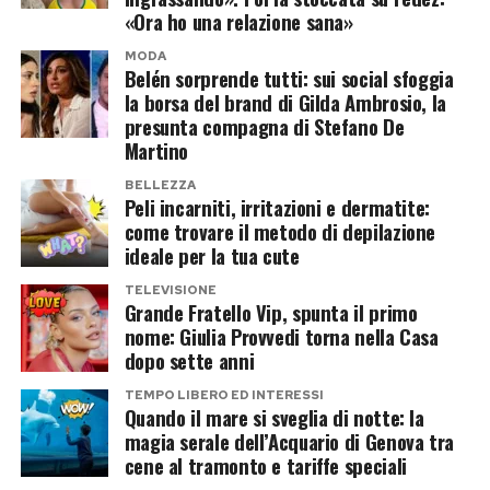
stato Cristiano Jr. Il primogenito del fuoriclasse
«Ora ho una relazione sana»
portoghese, che ha compiuto sedici anni, appare
MODA
Belén sorprende tutti: sui social sfoggia
ormai sensibilmente più alto del padre, alto 1
la borsa del brand di Gilda Ambrosio, la
metro e 87 centimetri.
presunta compagna di Stefano De
Martino
Nelle fotografie condivise sui social la crescita
BELLEZZA
del ragazzo è evidente e molti utenti hanno
Peli incarniti, irritazioni e dermatite:
sottolineato come Cristiano Jr. stia assumendo
come trovare il metodo di depilazione
ideale per la tua cute
sempre più l’aspetto di un giovane atleta. Da
tempo segue le orme del padre nel calcio e
TELEVISIONE
Grande Fratello Vip, spunta il primo
continua il proprio percorso nelle giovanili,
nome: Giulia Provvedi torna nella Casa
alimentando inevitabilmente il sogno di poter un
dopo sette anni
giorno giocare al suo fianco.
TEMPO LIBERO ED INTERESSI
Quando il mare si sveglia di notte: la
Una famiglia sempre più numerosa
magia serale dell’Acquario di Genova tra
cene al tramonto e tariffe speciali