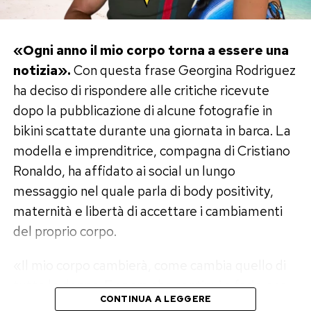
«Ogni anno il mio corpo torna a essere una
notizia».
Con questa frase Georgina Rodriguez
ha deciso di rispondere alle critiche ricevute
dopo la pubblicazione di alcune fotografie in
bikini scattate durante una giornata in barca. La
modella e imprenditrice, compagna di Cristiano
Ronaldo, ha affidato ai social un lungo
messaggio nel quale parla di body positivity,
maternità e libertà di accettare i cambiamenti
del proprio corpo.
«Il mio corpo cambierà, come cambia quello di
tutte le donne. E spero che continui a farlo per
CONTINUA A LEGGERE
molti anni ancora, perché significherà che