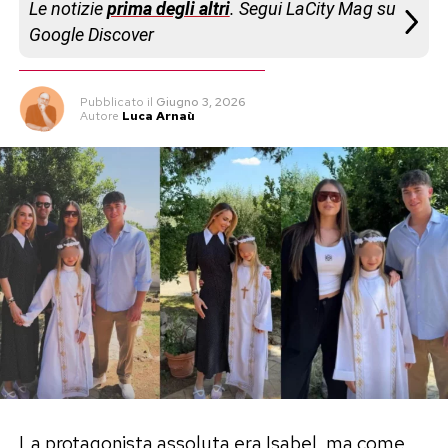
Le notizie
prima degli altri
. Segui LaCity Mag su
Google Discover
Pubblicato
il
Giugno 3, 2026
Autore
Luca Arnaù
La protagonista assoluta era Isabel, ma come