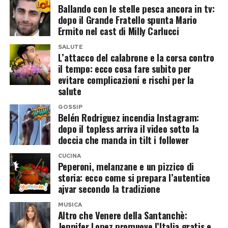
Ballando con le stelle pesca ancora in tv:
Tra le immagini compare infatti una posa da
obiettivi diversi dalla partecipazione al
dopo il Grande Fratello spunta Mario
culturista che richiama quasi perfettamente una
confronto pubblico resterebbe una semplice
Ermito nel cast di Milly Carlucci
fotografia pubblicata dallo stesso Ronaldo circa
ipotesi.
SALUTE
dieci anni fa. Un modo per mostrare come,
L’attacco del calabrone e la corsa contro
Una cosa, invece, appare evidente. Urbano Cairo
il tempo: ecco cosa fare subito per
nonostante il passare del tempo, continui a
evitare complicazioni e rischi per la
continua a utilizzare il proprio ruolo di editore e
mantenere una condizione atletica eccezionale
salute
dirigente sportivo per intervenire su alcuni dei
grazie ad allenamenti rigorosi e a uno stile di vita
GOSSIP
temi più delicati del calcio italiano, dalla
molto disciplinato.
Belén Rodriguez incendia Instagram:
governance federale al futuro della Nazionale. E
dopo il topless arriva il video sotto la
Cristiano Jr. è ormai più alto di
doccia che manda in tilt i follower
quando parla, le sue parole difficilmente
passano inosservate.
Cristiano Ronaldo
CUCINA
Peperoni, melanzane e un pizzico di
storia: ecco come si prepara l’autentico
A catturare davvero l’attenzione dei fan, però, è
Post Views:
223
ajvar secondo la tradizione
stato Cristiano Jr. Il primogenito del fuoriclasse
MUSICA
portoghese, che ha compiuto sedici anni, appare
Altro che Venere della Santanchè:
Jennifer Lopez promuove l’Italia gratis e
ormai sensibilmente più alto del padre, alto 1