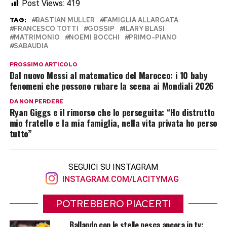
Post Views:
419
TAG:
BASTIAN MULLER
FAMIGLIA ALLARGATA
FRANCESCO TOTTI
GOSSIP
ILARY BLASI
MATRIMONIO
NOEMI BOCCHI
PRIMO-PIANO
SABAUDIA
PROSSIMO ARTICOLO
Dal nuovo Messi al matematico del Marocco: i 10 baby
fenomeni che possono rubare la scena ai Mondiali 2026
DA NON PERDERE
Ryan Giggs e il rimorso che lo perseguita: “Ho distrutto
mio fratello e la mia famiglia, nella vita privata ho perso
tutto”
SEGUICI SU INSTAGRAM
INSTAGRAM.COM/LACITYMAG
POTREBBERO PIACERTI
Ballando con le stelle pesca ancora in tv: