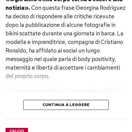
notizia».
Con questa frase Georgina Rodriguez
ha deciso di rispondere alle critiche ricevute
dopo la pubblicazione di alcune fotografie in
bikini scattate durante una giornata in barca. La
modella e imprenditrice, compagna di Cristiano
Ronaldo, ha affidato ai social un lungo
messaggio nel quale parla di body positivity,
maternità e libertà di accettare i cambiamenti
del proprio corpo.
«Il mio corpo cambierà, come cambia quello di
tutte le donne. E spero che continui a farlo per
CONTINUA A LEGGERE
molti anni ancora, perché significherà che
continuo a vivere», scrive Georgina,
trasformando quella che era nata come una
CALCIO