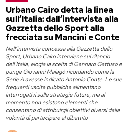
polemica estiva in una riflessione più ampia
Urbano Cairo detta la linea
sull’immagine femminile.
sull’Italia: dall’intervista alla
«Amo le mie curve e il corpo che mi
Gazzetta dello Sport alla
ha permesso di diventare madre»
frecciata su Mancini e Conte
Nell’intervista concessa alla Gazzetta dello
Georgina Rodriguez è madre di sei figli e nel suo
Sport, Urbano Cairo interviene sul rilancio
messaggio ricorda proprio il ruolo della
dell’Italia, elogia la scelta di Gennaro Gattuso e
maternità nel rapporto con il proprio corpo.
punge Giovanni Malagò ricordando come la
Spiega di voler trasmettere alle sue figlie un
Serie A avesse indicato Antonio Conte. Le sue
principio semplice ma fondamentale: il valore di
frequenti uscite pubbliche alimentano
una persona non può essere misurato
interrogativi sulle strategie future, ma al
dall’aspetto fisico né dai giudizi di perfetti
momento non esistono elementi che
consentano di attribuirgli obiettivi diversi dalla
sconosciuti.
volontà di partecipare al dibattito
«Amo le mie curve. Amo la libertà di vivere nel