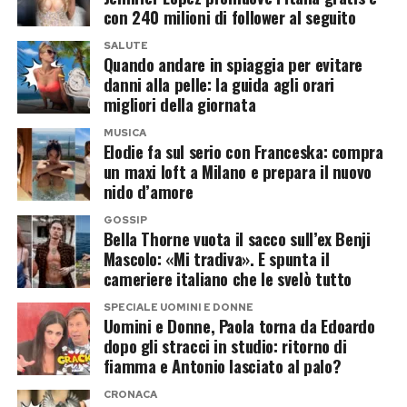
con 240 milioni di follower al seguito
metro e 87 centimetri.
SALUTE
Quando andare in spiaggia per evitare
Nelle fotografie condivise sui social la crescita
danni alla pelle: la guida agli orari
del ragazzo è evidente e molti utenti hanno
migliori della giornata
sottolineato come Cristiano Jr. stia assumendo
MUSICA
sempre più l’aspetto di un giovane atleta. Da
Elodie fa sul serio con Franceska: compra
un maxi loft a Milano e prepara il nuovo
tempo segue le orme del padre nel calcio e
nido d’amore
continua il proprio percorso nelle giovanili,
GOSSIP
alimentando inevitabilmente il sogno di poter un
Bella Thorne vuota il sacco sull’ex Benji
giorno giocare al suo fianco.
Mascolo: «Mi tradiva». E spunta il
cameriere italiano che le svelò tutto
Una famiglia sempre più numerosa
SPECIALE UOMINI E DONNE
Uomini e Donne, Paola torna da Edoardo
Oltre a Cristiano Jr., Ronaldo è padre di altri
dopo gli stracci in studio: ritorno di
fiamma e Antonio lasciato al palo?
quattro figli. I gemelli
Eva
e
Mateo
, nati nel
2017 tramite maternità surrogata, fanno parte
CRONACA