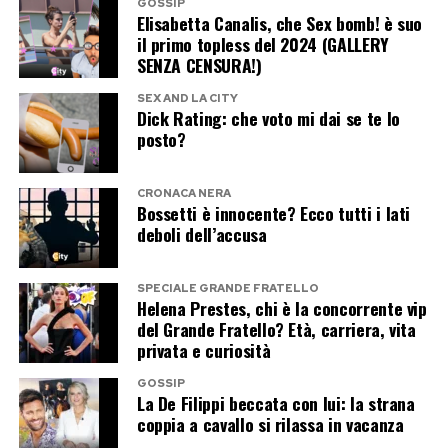
GOSSIP
Le immagini mostrano una famiglia affiatata,
Elisabetta Canalis, che Sex bomb! è suo
il primo topless del 2024 (GALLERY
divisa tra mare, sole e momenti di quotidianità
SENZA CENSURA!)
lontani dai riflettori del calcio. Ronaldo continua
SEX AND LA CITY
a condividere con i suoi milioni di follower scorci
Dick Rating: che voto mi dai se te lo
della propria vita privata, mantenendo però
posto?
sempre al centro il valore della famiglia.
CRONACA NERA
Bossetti è innocente? Ecco tutti i lati
E se la fotografia da culturista ha strappato
deboli dell’accusa
sorrisi ricordando quella di dieci anni fa, il vero
protagonista della gallery è stato Cristiano Jr.
SPECIALE GRANDE FRATELLO
Per molti tifosi il tempo sembra essere volato: il
Helena Prestes, chi è la concorrente vip
del Grande Fratello? Età, carriera, vita
bambino che accompagnava il padre alle
privata e curiosità
premiazioni è ormai un ragazzo che lo guarda…
dall’alto.
GOSSIP
La De Filippi beccata con lui: la strana
coppia a cavallo si rilassa in vacanza
Post Views:
264