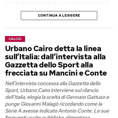
«Il mio corpo cambierà, come cambia quello di
tutte le donne. E spero che continui a farlo per
CONTINUA A LEGGERE
molti anni ancora, perché significherà che
continuo a vivere», scrive Georgina,
trasformando quella che era nata come una
CALCIO
polemica estiva in una riflessione più ampia
Urbano Cairo detta la linea
sull’immagine femminile.
sull’Italia: dall’intervista alla
«Amo le mie curve e il corpo che mi
Gazzetta dello Sport alla
ha permesso di diventare madre»
frecciata su Mancini e Conte
Nell’intervista concessa alla Gazzetta dello
Georgina Rodriguez è madre di sei figli e nel suo
Sport, Urbano Cairo interviene sul rilancio
messaggio ricorda proprio il ruolo della
dell’Italia, elogia la scelta di Gennaro Gattuso e
maternità nel rapporto con il proprio corpo.
punge Giovanni Malagò ricordando come la
Spiega di voler trasmettere alle sue figlie un
Serie A avesse indicato Antonio Conte. Le sue
principio semplice ma fondamentale: il valore di
frequenti uscite pubbliche alimentano