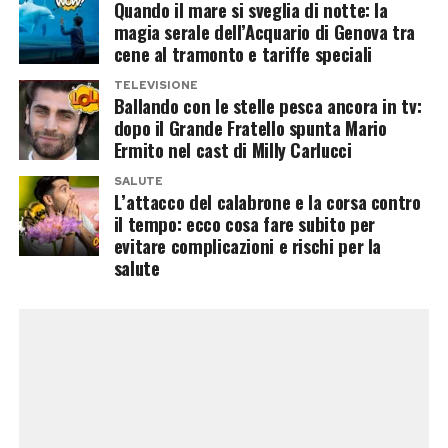
Quando il mare si sveglia di notte: la
Una famiglia sempre più numerosa
magia serale dell’Acquario di Genova tra
cene al tramonto e tariffe speciali
Oltre a Cristiano Jr., Ronaldo è padre di altri
TELEVISIONE
Ballando con le stelle pesca ancora in tv:
quattro figli. I gemelli
Eva
e
Mateo
, nati nel
dopo il Grande Fratello spunta Mario
2017 tramite maternità surrogata, fanno parte
Ermito nel cast di Milly Carlucci
della famiglia insieme ad
Alana Martina
, nata
SALUTE
nello stesso anno dalla relazione con Georgina
L’attacco del calabrone e la corsa contro
il tempo: ecco cosa fare subito per
Rodríguez.
evitare complicazioni e rischi per la
salute
Nel 2022 è arrivata anche
Bella Esmeralda
,
secondogenita della coppia. La sua nascita è
stata accompagnata da un momento molto
doloroso per la famiglia: durante il parto morì
infatti il fratellino gemello, una perdita della
quale Ronaldo e Georgina hanno parlato