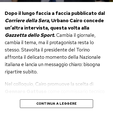
Il sostegno di Cristiano Ronaldo
Dopo il lungo faccia a faccia pubblicato dal
Nel lungo sfogo trova spazio anche Cristiano
Corriere della Sera
, Urbano Cairo concede
Ronaldo, che secondo il racconto di Georgina
un’altra intervista, questa volta alla
l’ha aiutata a ridimensionare il peso dei
Gazzetta dello Sport
.
Cambia il giornale,
commenti comparsi sui social.
cambia il tema, ma il protagonista resta lo
Dopo la diffusione delle fotografie in bikini, la
stesso. Stavolta il presidente del Torino
modella racconta di aver letto ogni genere di
affronta il delicato momento della Nazionale
reazione: c’è chi l’ha criticata, chi l’ha difesa e chi
italiana e lancia un messaggio chiaro: bisogna
ha trasformato ancora una volta il suo corpo
ripartire subito.
nell’argomento principale della discussione.
Nel colloquio, Cairo promuove la scelta di
In quel momento, spiega, il calciatore le avrebbe
Gennaro Gattuso
come commissario tecnico
ricordato ciò che conta davvero: «Tu non vivi
e invita tutto il sistema calcio a sostenerlo
CONTINUA A LEGGERE
della tua immagine. Tu vivi di ciò che sei. Una
senza esitazioni. Ma è soprattutto un passaggio
donna perfetta. Bella, con un fisico stupendo,