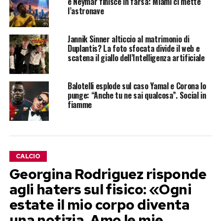
e Neymar finisce in farsa: Miami ci mette
l’astronave
Jannik Sinner alticcio al matrimonio di
Duplantis? La foto sfocata divide il web e
scatena il giallo dell’Intelligenza artificiale
Balotelli esplode sul caso Yamal e Corona lo
punge: “Anche tu ne sai qualcosa”. Social in
fiamme
CALCIO
Georgina Rodriguez risponde
agli haters sul fisico: «Ogni
estate il mio corpo diventa
una notizia. Amo le mie