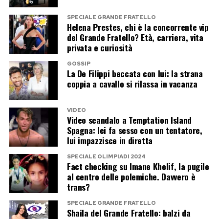
Per molti tifosi il tempo sembra essere volato: il
bambino che accompagnava il padre alle
SPECIALE GRANDE FRATELLO
Helena Prestes, chi è la concorrente vip
premiazioni è ormai un ragazzo che lo guarda…
del Grande Fratello? Età, carriera, vita
dall’alto.
privata e curiosità
GOSSIP
La De Filippi beccata con lui: la strana
Post Views:
268
coppia a cavallo si rilassa in vacanza
VIDEO
Video scandalo a Temptation Island
Spagna: lei fa sesso con un tentatore,
lui impazzisce in diretta
SPECIALE OLIMPIADI 2024
Fact checking su Imane Khelif, la pugile
al centro delle polemiche. Davvero è
trans?
SPECIALE GRANDE FRATELLO
Shaila del Grande Fratello: balzi da