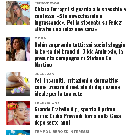
passano inosservate.
Cristiano Ronaldo
PERSONAGGI
Chiara Ferragni si guarda allo specchio e
confessa: «Sto invecchiando e
A catturare davvero l’attenzione dei fan, però, è
Post Views:
226
ingrassando». Poi la stoccata su Fedez:
stato Cristiano Jr. Il primogenito del fuoriclasse
«Ora ho una relazione sana»
portoghese, che ha compiuto sedici anni, appare
MODA
Belén sorprende tutti: sui social sfoggia
ormai sensibilmente più alto del padre, alto 1
la borsa del brand di Gilda Ambrosio, la
metro e 87 centimetri.
presunta compagna di Stefano De
Martino
Nelle fotografie condivise sui social la crescita
BELLEZZA
del ragazzo è evidente e molti utenti hanno
Peli incarniti, irritazioni e dermatite:
sottolineato come Cristiano Jr. stia assumendo
come trovare il metodo di depilazione
ideale per la tua cute
sempre più l’aspetto di un giovane atleta. Da
tempo segue le orme del padre nel calcio e
TELEVISIONE
Grande Fratello Vip, spunta il primo
continua il proprio percorso nelle giovanili,
nome: Giulia Provvedi torna nella Casa
alimentando inevitabilmente il sogno di poter un
dopo sette anni
giorno giocare al suo fianco.
TEMPO LIBERO ED INTERESSI