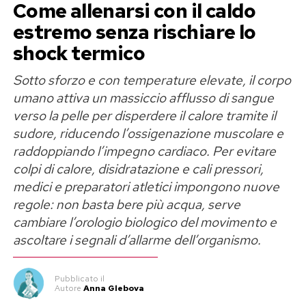
Come allenarsi con il caldo
preferenza diversa rispetto a quella poi
Parole che Georgina ha voluto condividere
estremo senza rischiare lo
maturata ai vertici federali.
pubblicamente, ringraziando il compagno anche
shock termico
La stoccata su Mancini e Conte
per i valori che trasmette ai figli «come padre e
Sotto sforzo e con temperature elevate, il corpo
come uomo».
umano attiva un massiccio afflusso di sangue
Il riferimento è alla successione sulla panchina
«Chi decide quale sia il corpo
verso la pelle per disperdere il calore tramite il
azzurra. Cairo osserva che
Antonio Conte
sudore, riducendo l’ossigenazione muscolare e
rappresentava il nome indicato dai club di Serie
giusto?»
raddoppiando l’impegno cardiaco. Per evitare
A, mentre
Roberto Mancini
sarebbe stata una
colpi di calore, disidratazione e cali pressori,
scelta sostenuta da
Giovanni Malagò
.
Nella parte finale del messaggio, Georgina
medici e preparatori atletici impongono nuove
Rodriguez allarga il discorso oltre la propria
regole: non basta bere più acqua, serve
Una frase che molti hanno interpretato come
esperienza personale e pone alcune domande
cambiare l’orologio biologico del movimento e
una frecciata all’ex presidente del CONI,
che riguardano il modo in cui vengono giudicate
ascoltare i segnali d’allarme dell’organismo.
riaprendo indirettamente il dibattito sulle
le donne sui social.
decisioni che hanno segnato gli ultimi anni della
Pubblicato
il
Nazionale. È una valutazione politica del calcio
«Dove si trova lo standard? Chi decide quale sia
Autore
Anna Glebova