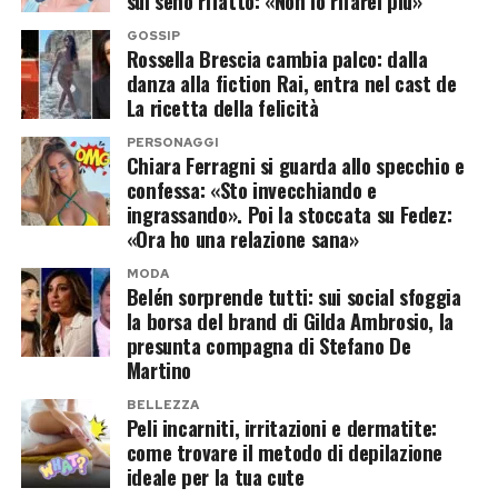
sul seno rifatto: «Non lo rifarei più»
tramonto. Se l’unica opzione è la pausa pranzo,
l’unica scelta sicura è un ambiente climatizzato
GOSSIP
Rossella Brescia cambia palco: dalla
artificialmente, impostato a non più di 5°C in
danza alla fiction Rai, entra nel cast de
meno rispetto alla temperatura esterna per
La ricetta della felicità
evitare shock termici.
PERSONAGGI
Chiara Ferragni si guarda allo specchio e
2. L’ingegneria dell’idratazione: oltre la
confessa: «Sto invecchiando e
ingrassando». Poi la stoccata su Fedez:
semplice acqua
«Ora ho una relazione sana»
Aspettare lo stimolo della sete significa essere
MODA
Belén sorprende tutti: sui social sfoggia
già disidratati dell’1%. La strategia corretta
la borsa del brand di Gilda Ambrosio, la
prevede di bere 500 ml di acqua nelle due ore
presunta compagna di Stefano De
precedenti lo sforzo, e poi sorseggiare circa 150
Martino
ml ogni 15 o 20 minuti di attività. Se
BELLEZZA
Peli incarniti, irritazioni e dermatite:
l’allenamento supera i 45 minuti, l’acqua da sola
come trovare il metodo di depilazione
non basta più: lo svuotamento gastrico rallenta
ideale per la tua cute
e si rischia l’iponatriemia. È fondamentale