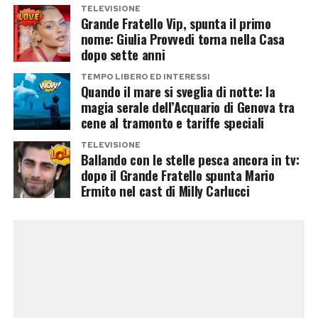
TELEVISIONE
integrare soluzioni isotoniche contenenti sodio,
Grande Fratello Vip, spunta il primo
potassio e magnesio per ripristinare gli
nome: Giulia Provvedi torna nella Casa
dopo sette anni
elettroliti persi con la sudorazione.
TEMPO LIBERO ED INTERESSI
Quando il mare si sveglia di notte: la
3. Abbigliamento: il paradosso del cotone
magia serale dell’Acquario di Genova tra
Il cotone è il peggior nemico dello sportivo
cene al tramonto e tariffe speciali
estivo: assorbe il sudore, diventa pesante, si
TELEVISIONE
Ballando con le stelle pesca ancora in tv:
incolla alla pelle e impedisce la traspirazione. Gli
dopo il Grande Fratello spunta Mario
esperti consigliano di utilizzare esclusivamente
Ermito nel cast di Milly Carlucci
tessuti tecnici sintetici micro-forati (come il
poliestere di ultima generazione o il nylon
tecnico) dal fit rilassato e di colori chiari, che
riflettono i raggi solari e spingono l’umidità
verso l’esterno, favorendo il raffreddamento
cutaneo.