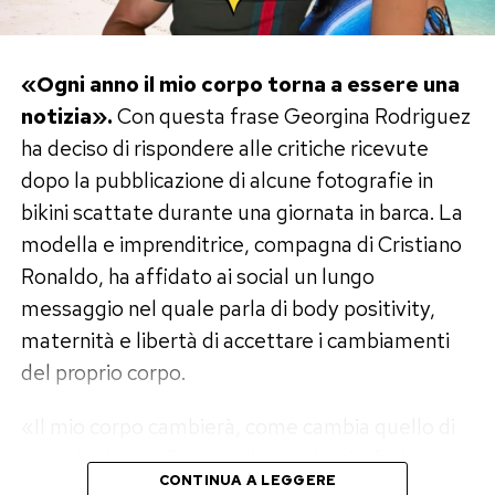
«Ogni anno il mio corpo torna a essere una
notizia».
Con questa frase Georgina Rodriguez
ha deciso di rispondere alle critiche ricevute
dopo la pubblicazione di alcune fotografie in
bikini scattate durante una giornata in barca. La
modella e imprenditrice, compagna di Cristiano
Ronaldo, ha affidato ai social un lungo
messaggio nel quale parla di body positivity,
maternità e libertà di accettare i cambiamenti
del proprio corpo.
«Il mio corpo cambierà, come cambia quello di
tutte le donne. E spero che continui a farlo per
CONTINUA A LEGGERE
molti anni ancora, perché significherà che