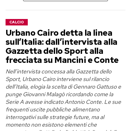
continuo a vivere», scrive Georgina,
trasformando quella che era nata come una
CALCIO
polemica estiva in una riflessione più ampia
Urbano Cairo detta la linea
sull’immagine femminile.
sull’Italia: dall’intervista alla
«Amo le mie curve e il corpo che mi
Gazzetta dello Sport alla
ha permesso di diventare madre»
frecciata su Mancini e Conte
Nell’intervista concessa alla Gazzetta dello
Georgina Rodriguez è madre di sei figli e nel suo
Sport, Urbano Cairo interviene sul rilancio
messaggio ricorda proprio il ruolo della
dell’Italia, elogia la scelta di Gennaro Gattuso e
maternità nel rapporto con il proprio corpo.
punge Giovanni Malagò ricordando come la
Spiega di voler trasmettere alle sue figlie un
Serie A avesse indicato Antonio Conte. Le sue
principio semplice ma fondamentale: il valore di
frequenti uscite pubbliche alimentano
una persona non può essere misurato
interrogativi sulle strategie future, ma al
dall’aspetto fisico né dai giudizi di perfetti
momento non esistono elementi che