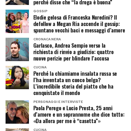
perché disse che “la droga è buona”
Le immagini hanno rapidamente fatto il giro dei
GOSSIP
social, dove molti tifosi hanno commentato la
Elodie gelosa di Franceska Nuredini? Il
naturalezza con cui la modella ha vissuto una
defollow a Megan Ria accende il gossip:
spuntano vecchi baci e messaggi d’amore
finale carica di tensione, sostenendo il numero
uno del mondo fino all’ultimo punto.
CRONACA NERA
Garlasco, Andrea Sempio verso la
richiesta di rinvio a giudizio: quattro
Laila protagonista anche al
nuove perizie per blindare l’accusa
tradizionale ballo dei campioni
CUCINA
Perché la chiamiamo insalata russa se
La serata è proseguita con una delle tradizioni
l’ha inventata un cuoco belga?
L’incredibile storia del piatto che ha
più celebri di Wimbledon: il ballo riservato ai
conquistato il mondo
vincitori dei tabelloni di singolare. Jannik Sinner
PERSONAGGI E INTERVISTE
ha condiviso il lento con la campionessa del
Paola Perego e Lucio Presta, 25 anni
torneo femminile, la ceca Linda Noskova,
d’amore e un soprannome che dice tutto:
«Da allora per me è “casetta”»
mostrando tutta la sua consueta timidezza.
CUCINA