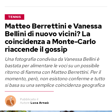
Diva e Donna
, che ha pubblicato alcune
immagini dei due in costume, pronti a tuffarsi in
TENNIS
mare.
Matteo Berrettini e Vanessa
La località resta segreta, in perfetto stile Sinner.
Bellini di nuovo vicini? La
Il magazine parla però di una sorta di “luna di
coincidenza a Monte-Carlo
miele”, organizzata subito dopo il trionfo
riaccende il gossip
londinese per festeggiare lontano dai riflettori
Una fotografia condivisa da Vanessa Bellini è
uno dei momenti più importanti della carriera
bastata per alimentare le voci su un possibile
del campione altoatesino.
ritorno di fiamma con Matteo Berrettini. Per il
momento, però, non esistono conferme e tutto
Gli scatti mostrano una quotidianità semplice:
si basa su una semplice coincidenza geografica
due ragazzi che si godono il mare, senza
apparizioni costruite né ostentazioni social.
Pubblicato
il
Autore
Luca Arnaù
Il patto segreto per difendere la