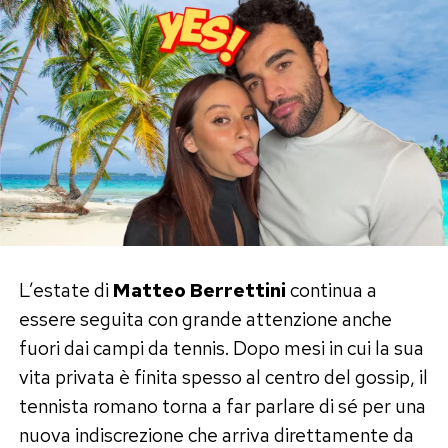
relazione
Jannik Sinner e Laila Hasanovic non hanno mai
raccontato pubblicamente la loro storia. Nei
rispettivi profili Instagram non compaiono
fotografie di coppia, dediche romantiche o
riferimenti diretti al loro legame.
Dietro questa scelta, secondo fonti vicine al
tennista, ci sarebbe una strategia precisa.
L’estate di
Matteo Berrettini
continua a
«Basta la minima flessione perché il pubblico e
essere seguita con grande attenzione anche
la stampa la imputino alla fidanzata del
fuori dai campi da tennis. Dopo mesi in cui la sua
momento. Serve a proteggere la figura
vita privata è finita spesso al centro del gossip, il
pubblica, ma anche la relazione e soprattutto la
tennista romano torna a far parlare di sé per una
fidanzata», hanno spiegato.
nuova indiscrezione che arriva direttamente da