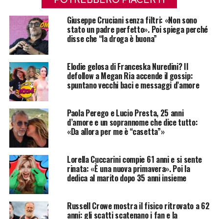
Giuseppe Cruciani senza filtri: «Non sono
stato un padre perfetto». Poi spiega perché
disse che “la droga è buona”
Elodie gelosa di Franceska Nuredini? Il
defollow a Megan Ria accende il gossip:
spuntano vecchi baci e messaggi d’amore
Paola Perego e Lucio Presta, 25 anni
d’amore e un soprannome che dice tutto:
«Da allora per me è “casetta”»
Lorella Cuccarini compie 61 anni e si sente
rinata: «È una nuova primavera». Poi la
dedica al marito dopo 35 anni insieme
Russell Crowe mostra il fisico ritrovato a 62
anni: gli scatti scatenano i fan e la