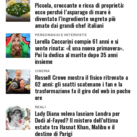
Piccola, croccante e ricca di proprietà:
Ad assistere divertita alla scena c’era proprio
ecco perché l’asparago di mare è
Laila Hasanovic, che ha seguito il momento
diventato l’ingrediente segreto più
sorridendo accanto a Mark Sinner, fratello del
amato dai grandi chef italiani
tennista altoatesino. Un’immagine che racconta
PERSONAGGI E INTERVISTE
il clima sereno con cui la coppia ha vissuto una
Lorella Cuccarini compie 61 anni e si
sente rinata: «È una nuova primavera».
giornata destinata a entrare nella storia del
Poi la dedica al marito dopo 35 anni
tennis italiano.
insieme
Un’estate da ricordare per il
CINEMA
Russell Crowe mostra il fisico ritrovato a
62 anni: gli scatti scatenano i fan e la
numero uno del mondo
trasformazione fa il giro del web in poche
ore
La vittoria di Wimbledon rappresenta un’altra
REALI
tappa fondamentale nella straordinaria stagione
Lady Diana voleva lasciare Londra per
di Jannik Sinner, sempre più protagonista del
Dodi al-Fayed? Il mistero dell’ultima
estate tra Hasnat Khan, Malibu e il
circuito internazionale. Accanto ai successi
destino di Parigi
sportivi, cresce anche l’attenzione sulla sua vita