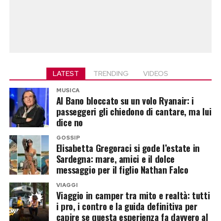
LATEST
TRENDING
VIDEOS
MUSICA
Al Bano bloccato su un volo Ryanair: i
passeggeri gli chiedono di cantare, ma lui
dice no
GOSSIP
Elisabetta Gregoraci si gode l’estate in
Sardegna: mare, amici e il dolce
messaggio per il figlio Nathan Falco
VIAGGI
Viaggio in camper tra mito e realtà: tutti
i pro, i contro e la guida definitiva per
capire se questa esperienza fa davvero al