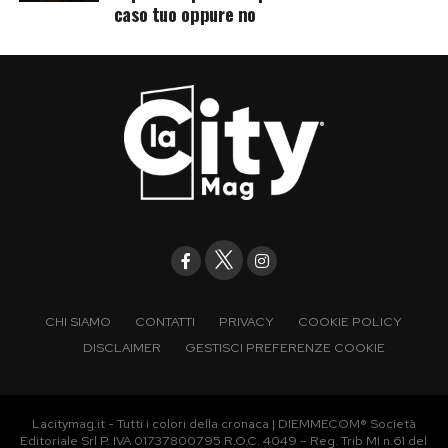
caso tuo oppure no
CHI SIAMO
CONTATTI
PRIVACY
COOKIE POLICY
DISCLAIMER
GESTISCI PREFERENZE COOKIE
Lacitymag.it - Tutti i colori della cronaca | DIEMMECOM® Società
Editoriale Srl P. IVA 01737800795 R.O.C. 4049 – Reg. Trib MI n.61 del