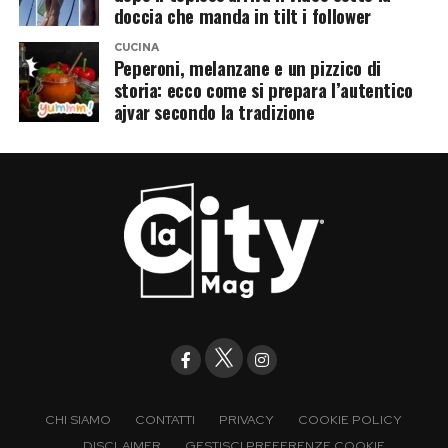
doccia che manda in tilt i follower
CUCINA
Peperoni, melanzane e un pizzico di
storia: ecco come si prepara l’autentico
ajvar secondo la tradizione
CHI SIAMO
CONTATTI
PRIVACY
COOKIE POLICY
DISCLAIMER
GESTISCI PREFERENZE COOKIE