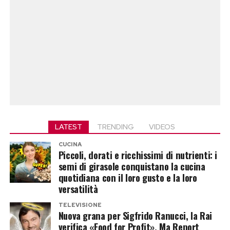
LATEST
TRENDING
VIDEOS
CUCINA
Piccoli, dorati e ricchissimi di nutrienti: i
semi di girasole conquistano la cucina
quotidiana con il loro gusto e la loro
versatilità
TELEVISIONE
Nuova grana per Sigfrido Ranucci, la Rai
verifica «Food for Profit». Ma Report