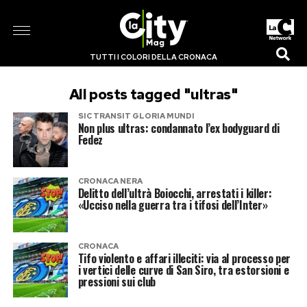
TUTTI I COLORI DELLA CRONACA
All posts tagged "ultras"
SIC TRANSIT GLORIA MUNDI
Non plus ultras: condannato l’ex bodyguard di
Fedez
CRONACA NERA
Delitto dell’ultrà Boiocchi, arrestati i killer:
«Ucciso nella guerra tra i tifosi dell’Inter»
CRONACA
Tifo violento e affari illeciti: via al processo per
i vertici delle curve di San Siro, tra estorsioni e
pressioni sui club