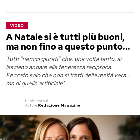
loro incredibili creazioni. Dolci che sono delle
vere e proprie illusioni ottiche: sembrano
qualsiasi cosa, tranne che dolci. Dalle scarpe da
VIDEO
calcio agli zainetti per la scuola, dai pacchetti di
A Natale si è tutti più buoni,
patatine a oggetti di uso quotidiano, ogni
ma non fino a questo punto…
realizzazione inganna lo sguardo e sorprende al
Tutti “nemici giurati” che, una volta tanto, si
taglio: sotto quella che sembra plastica, stoffa o
lasciano andare alla tenerezza reciproca.
cartone, si nasconde un interno soffice, farcito e
Peccato solo che non si tratti della realtà vera…
profumatissimo.
ma di quella artificiale!
Non si tratta solo di talento tecnico, ma di sfide
Pubblicato
il
tra realtà e finzione, tra cucina e scultura.
Autore
Redazione Magazine
Esempi estremi e affascinanti di come la
pasticceria moderna stia abbracciando sempre
più linguaggi visivi contemporanei,