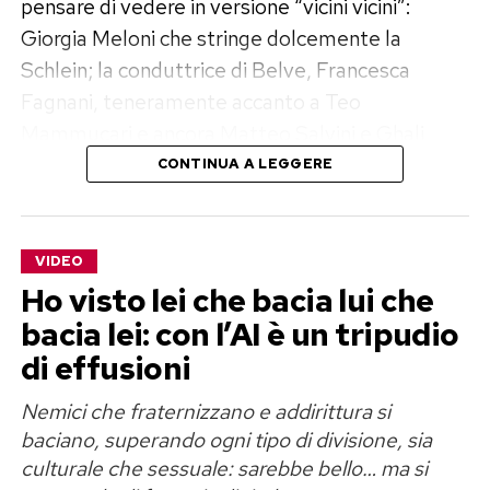
pensare di vedere in versione “vicini vicini”:
Giorgia Meloni che stringe dolcemente la
Schlein; la conduttrice di Belve, Francesca
Fagnani, teneramente accanto a Teo
Mammucari e ancora Matteo Salvini e Ghali,
Marco Travaglio e Silvio Berlusconi, fino alla
CONTINUA A LEGGERE
pace siglata tra Fedez e Selvaggia Lucarelli che
ha ripostato il video con un commento: “Vabbè
questo è bello, lo ammetto”.
VIDEO
Ho visto lei che bacia lui che
L’autore nasconde la sua identità
bacia lei: con l’AI è un tripudio
di effusioni
E’ stato realizzato dal grafico e creator digitale
Eman Rus, unanimamente considerato il “re dei
Nemici che fraternizzano e addirittura si
fotomontaggi” che nasconde la sua identità
baciano, superando ogni tipo di divisione, sia
dietro una maschera bianca. I vari personaggi
culturale che sessuale: sarebbe bello… ma si