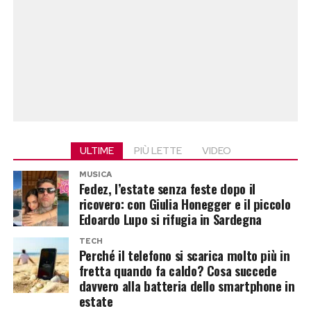
Jovanotti canta la sua
Baciami ancora
… i vari
personaggi coinvolti non se lo fanno dire due
volte!
Viola bacia tutti, Matteo bacia se
stesso
Tra vip litigiosi, politici di schieramenti
ULTIME
PIÙ LETTE
VIDEO
contrapposti, nel video che vi proponiamo il
MUSICA
bacio più bello è quello di Matteo Renzi. Per
Fedez, l’estate senza feste dopo il
ricovero: con Giulia Honegger e il piccolo
certi versi forse il più credibile Renzi. Del resto lo
Edoardo Lupo si rifugia in Sardegna
pensano in molto: mentre da ragazzi, i suoi
TECH
coetanei avevano in camera il poster dei Duran
Perché il telefono si scarica molto più in
Duran o di Roby Baggio, lui aveva attaccata alla
fretta quando fa caldo? Cosa succede
davvero alla batteria dello smartphone in
parete una sua gigantografia. Autografata da sé
estate
medesimo. Quando si dice il narcisismo…