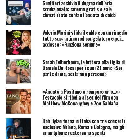
Gualtieri archivia il dogma dell’aria
condizionata: cinema gratis e sale
climatizzate contro l’ondata di caldo
Valeria Marini sfida il caldo con un rimedio
tutto suo: intimo nel congelatore e poi…
addosso: «Funziona sempre»
Sarah Felberbaum, la lettera alla figlia di
Daniele De Rossi per i suoi 21 anni: «Sei
parte di me, sei la mia persona»
«Andate a Positano a rompere er c…»:
Testaccio si ribella al set del film con
Matthew McConaughey e Zoe Saldaña
Bob Dylan torna in Italia con tre concerti
esclusivi: Milano, Roma e Bologna, ma gli
smartphone resteranno spenti