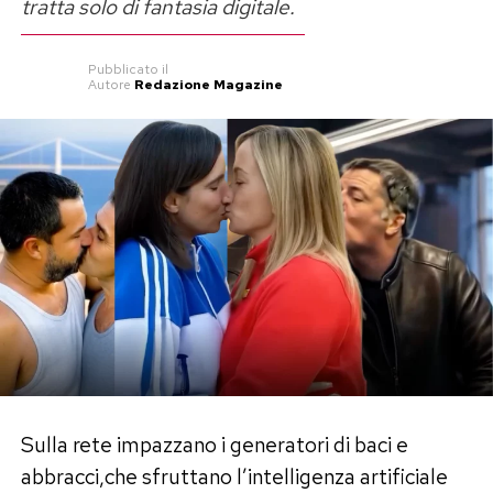
appaiono coi classici maglioni colorati delle
tratta solo di fantasia digitale.
feste e sembrano sprizzare felicità e amore
reciproco. Ma lo ripetiamo: è solamente un fake,
Pubblicato
il
Autore
Redazione Magazine
purtroppo…
Post Views:
1.480
Sulla rete impazzano i generatori di baci e
abbracci,che sfruttano l’intelligenza artificiale