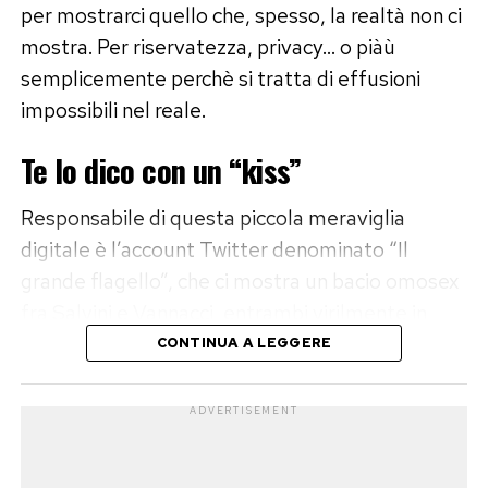
per mostrarci quello che, spesso, la realtà non ci
mostra. Per riservatezza, privacy… o piàù
semplicemente perchè si tratta di effusioni
impossibili nel reale.
Te lo dico con un “kiss”
Responsabile di questa piccola meraviglia
digitale è l’account Twitter denominato “Il
grande flagello”, che ci mostra un bacio omosex
fra Salvini e Vannacci, entrambi virilmente in
canottiera, Ignazio La Russa alle prese con il suo
CONTINUA A LEGGERE
busto del Duce, un Gualtieri riappacificato con
Tony Effe e le due “grandi donne” della politica
ADVERTISEMENT
italiana, Meloni e Schlein, in un’appassionata
effusione alla francese! Mentre sullo sfondo