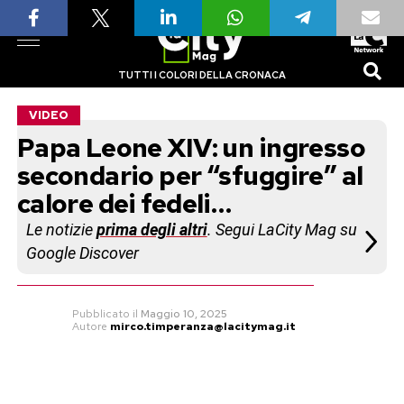
TUTTI I COLORI DELLA CRONACA
VIDEO
Papa Leone XIV: un ingresso
secondario per “sfuggire” al
calore dei fedeli…
Le notizie
prima degli altri
. Segui LaCity Mag su
Google Discover
Pubblicato
il
Maggio 10, 2025
Autore
mirco.timperanza@lacitymag.it