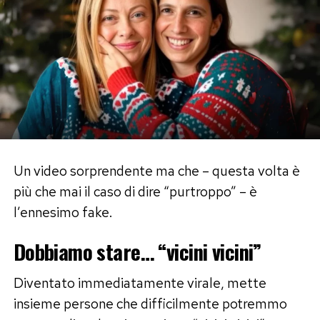
trasformando la torta da semplice fine pasto a
spettacolo memorabile. In fondo, mangiamo
anche con gli occhi. E quando una torta ti fa
dubitare di ciò che vedi… è chiaro che siamo di
fronte a un’opera d’arte, anche se realizzata con
pan di spagna, frutta candita e panna montata!
Post Views:
2.347
Un video sorprendente ma che – questa volta è
più che mai il caso di dire “purtroppo” – è
l’ennesimo fake.
Dobbiamo stare… “vicini vicini”
Diventato immediatamente virale, mette
insieme persone che difficilmente potremmo