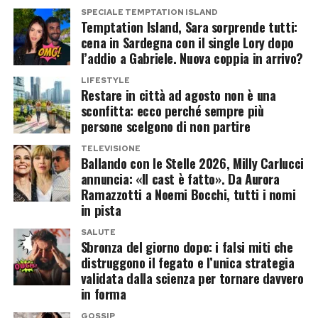
SPECIALE TEMPTATION ISLAND
Temptation Island, Sara sorprende tutti:
Post Views:
1.667
cena in Sardegna con il single Lory dopo
l’addio a Gabriele. Nuova coppia in arrivo?
LIFESTYLE
Restare in città ad agosto non è una
sconfitta: ecco perché sempre più
persone scelgono di non partire
TELEVISIONE
Ballando con le Stelle 2026, Milly Carlucci
annuncia: «Il cast è fatto». Da Aurora
Ramazzotti a Noemi Bocchi, tutti i nomi
in pista
SALUTE
Sbronza del giorno dopo: i falsi miti che
distruggono il fegato e l’unica strategia
validata dalla scienza per tornare davvero
in forma
GOSSIP