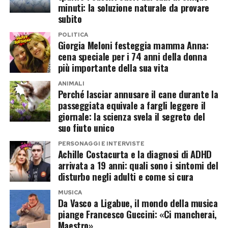
di acidi AHA, BHA e
minuti: la soluzione naturale da provare
retinoidi altera il pH
subito
cutaneo e rimuove i
POLITICA
Giorgia Meloni festeggia mamma Anna:
lipidi essenziali che
cena speciale per i 74 anni della donna
tengono unite le
più importante della sua vita
cellule epidermiche”,
ANIMALI
Perché lasciar annusare il cane durante la
spiegano i
passeggiata equivale a fargli leggere il
dermatologi
giornale: la scienza svela il segreto del
suo fiuto unico
dell’osservatorio della
PERSONAGGI E INTERVISTE
Skin Health Alliance
Achille Costacurta e la diagnosi di ADHD
nei loro periodici
arrivata a 19 anni: quali sono i sintomi del
disturbo negli adulti e come si cura
report clinici. “I
MUSICA
pazienti arrivano in
Da Vasco a Ligabue, il mondo della musica
piange Francesco Guccini: «Ci mancherai,
studio con pelle
Maestro»