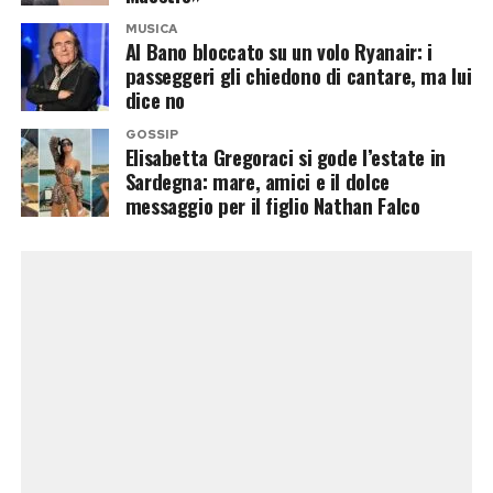
arrossata, che tira,
MUSICA
lucida ma disidratata,
Al Bano bloccato su un volo Ryanair: i
passeggeri gli chiedono di cantare, ma lui
e con una forte
dice no
sensibilità a prodotti
GOSSIP
precedentemente
Elisabetta Gregoraci si gode l’estate in
Sardegna: mare, amici e il dolce
tollerati. Questa
messaggio per il figlio Nathan Falco
infiammazione
cronica non solo non
migliora l’aspetto del
viso, ma accelera i
processi di
invecchiamento e può
scatenare sfoghi
acneici da barriera