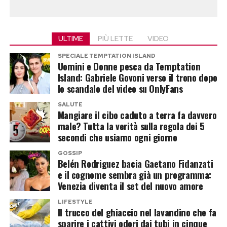
contenere i picchi di glucosio nel sangue. Nel
Anatomia di una barriera cutanea
campo della cosmetica avanzata, i formulatori
raccomandano l’uso costante di principi attivi
compromessa
ULTIME
PIÙ LETTE
VIDEO
antiglicazione come la carnosina, la niacinamide
SPECIALE TEMPTATION ISLAND
Il danno principale di questa tendenza si
e la vitamina C ad alta concentrazione. Questi
Uomini e Donne pesca da Temptation
focalizza sullo strato corneo, la parte più
ingredienti agiscono come uno scudo chimico,
Island: Gabriele Govoni verso il trono dopo
lo scandalo del video su OnlyFans
esterna dell’epidermide che funge da vero e
intercettando le molecole di zucchero prima che
proprio scudo protettivo contro gli agenti
si leghino al collagene e stimolando
SALUTE
Mangiare il cibo caduto a terra fa davvero
esterni e impedisce la perdita di acqua
contestualmente la sintesi di nuove fibre
male? Tutta la verità sulla regola dei 5
transedermica. Quando si sovrappongono
elastiche nel derma.
secondi che usiamo ogni giorno
troppe sostanze esfolianti, questo scudo si
GOSSIP
incrina inevitabilmente.
Belén Rodriguez bacia Gaetano Fidanzati
Post Views:
397
e il cognome sembra già un programma:
Venezia diventa il set del nuovo amore
“L’uso contemporaneo
LIFESTYLE
o troppo ravvicinato
Il trucco del ghiaccio nel lavandino che fa
sparire i cattivi odori dai tubi in cinque