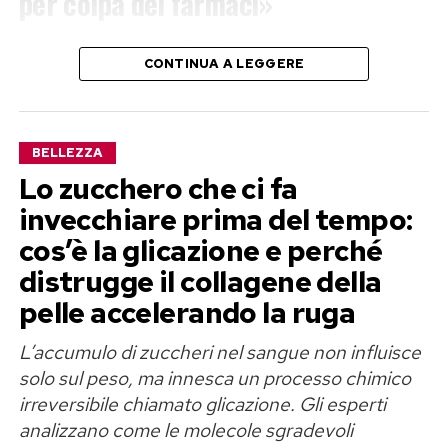
per colpa dei farmaci»
Attraverso i social, Belén ha raccontato il motivo
CONTINUA A LEGGERE
della sua trasferta a Roma.
«Siccome per colpa di determinati farmaci che
ho dovuto assumere negli ultimi anni ho perso
BELLEZZA
un po’ di capelli, sono venuta a Roma per fare
Lo zucchero che ci fa
questo trattamento. Ora non prendo nessun
invecchiare prima del tempo:
farmaco perché non ne ho più bisogno e questo
cos’è la glicazione e perché
è quanto», ha spiegato la conduttrice.
distrugge il collagene della
pelle accelerando la ruga
Parole con cui ha confermato di avere concluso il
percorso terapeutico e di volersi concentrare
L’accumulo di zuccheri nel sangue non influisce
adesso sul recupero degli effetti lasciati da quel
solo sul peso, ma innesca un processo chimico
irreversibile chiamato glicazione. Gli esperti
periodo.
analizzano come le molecole sgradevoli