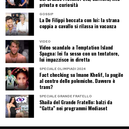
cosmetologi definiscono
skin fasting
o
privata e curiosità
minimalismo cutaneo. Il primo passo
GOSSIP
La De Filippi beccata con lui: la strana
terapeutico prevede la sospensione totale di
coppia a cavallo si rilassa in vacanza
ogni forma di acido, peeling o derivato della
vitamina A per almeno tre o quattro settimane,
VIDEO
il tempo standard necessario al turnover
Video scandalo a Temptation Island
Spagna: lei fa sesso con un tentatore,
cellulare per rigenerare lo strato corneo. La cura
lui impazzisce in diretta
quotidiana deve ridursi a tre passaggi essenziali
e delicati: una detersione per affinità non
SPECIALE OLIMPIADI 2024
Fact checking su Imane Khelif, la pugile
schiumogena, l’applicazione di creme barriera
al centro delle polemiche. Davvero è
trans?
ricche di ceramidi, colesterolo e acidi grassi per
ricostruire il cemento intercellulare, e una
SPECIALE GRANDE FRATELLO
Shaila del Grande Fratello: balzi da
protezione solare ad ampio spettro per
“Gatta” nei programmi Mediaset
schermare i tessuti resi vulnerabili dal fai-da-te
chimico.