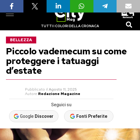
TUTTI I COLORI DELLA CRONACA
BELLEZZA
Piccolo vademecum su come
proteggere i tatuaggi
d’estate
Pubblicato
il
Agosto 11, 2025
Autore
Redazione Magazine
Seguici su
Google
Discover
Fonti Preferite