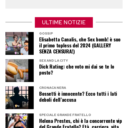
compromessa”.
ULTIME NOTIZIE
Il cortocircuito risiede nel non comprendere che
la pelle non è una tela inerte su cui stratificare
GOSSIP
Elisabetta Canalis, che Sex bomb! è suo
acidi a piacimento, ma un organo vivo dotato di
il primo topless del 2024 (GALLERY
precisi meccanismi di autoregolazione che mal
SENZA CENSURA!)
sopportano l’iper-esfoliazione continua indotta
SEX AND LA CITY
Dick Rating: che voto mi dai se te lo
dai trend digitali.
posto?
La strategia del minimalismo
CRONACA NERA
terapeutico
Bossetti è innocente? Ecco tutti i lati
deboli dell’accusa
Ripristinare l’equilibrio perduto richiede un
immediato cambio di rotta, abbandonando le
SPECIALE GRANDE FRATELLO
Helena Prestes, chi è la concorrente vip
routine complesse a favore di quello che i
del Grande Fratello? Età, carriera, vita