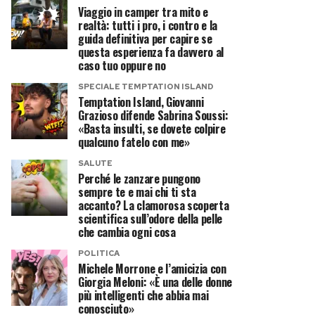
Viaggio in camper tra mito e
realtà: tutti i pro, i contro e la
guida definitiva per capire se
questa esperienza fa davvero al
caso tuo oppure no
SPECIALE TEMPTATION ISLAND
Temptation Island, Giovanni
Grazioso difende Sabrina Soussi:
«Basta insulti, se dovete colpire
qualcuno fatelo con me»
SALUTE
Perché le zanzare pungono
sempre te e mai chi ti sta
accanto? La clamorosa scoperta
scientifica sull’odore della pelle
che cambia ogni cosa
POLITICA
Michele Morrone e l’amicizia con
Giorgia Meloni: «È una delle donne
più intelligenti che abbia mai
conosciuto»