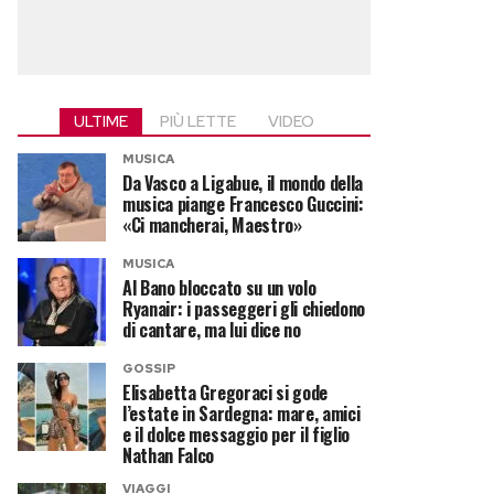
ULTIME
PIÙ LETTE
VIDEO
MUSICA
Da Vasco a Ligabue, il mondo della
musica piange Francesco Guccini:
«Ci mancherai, Maestro»
MUSICA
Al Bano bloccato su un volo
Ryanair: i passeggeri gli chiedono
di cantare, ma lui dice no
GOSSIP
Elisabetta Gregoraci si gode
l’estate in Sardegna: mare, amici
e il dolce messaggio per il figlio
Nathan Falco
VIAGGI