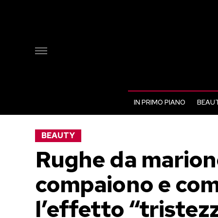
IN PRIMO PIANO
BEAUT
BEAUTY
Rughe da marion
compaiono e com
l’effetto “tristez