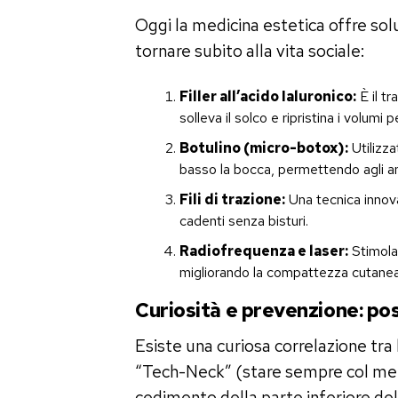
Oggi la medicina estetica offre so
tornare subito alla vita sociale:
Filler all’acido Ialuronico:
È il t
solleva il solco e ripristina i volumi
Botulino (micro-botox):
Utilizza
basso la bocca, permettendo agli ang
Fili di trazione:
Una tecnica innovat
cadenti senza bisturi.
Radiofrequenza e laser:
Stimolan
migliorando la compattezza cutane
Curiosità e prevenzione: po
Esiste una curiosa correlazione tra 
“Tech-Neck” (stare sempre col men
cedimento della parte inferiore del