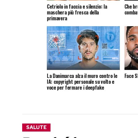
Cetriolo in faccia e silenzio: la
Che br
maschera più fresca della
comba
primavera
La Danimarca alza il muro contro le
Face S
IA: copyright personale su volto e
voce per fermare i deepfake
SALUTE