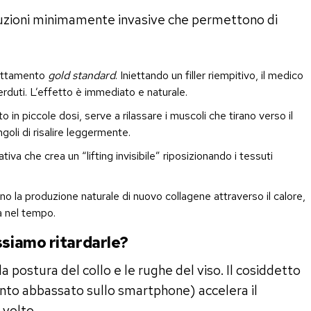
luzioni minimamente invasive che permettono di
rattamento
gold standard
. Iniettando un filler riempitivo, il medico
 perduti. L’effetto è immediato e naturale.
to in piccole dosi, serve a rilassare i muscoli che tirano verso il
oli di risalire leggermente.
iva che crea un “lifting invisibile” riposizionando i tessuti
o la produzione naturale di nuovo collagene attraverso il calore,
a nel tempo.
ssiamo ritardarle?
la postura del collo e le rughe del viso. Il cosiddetto
to abbassato sullo smartphone) accelera il
 volto.