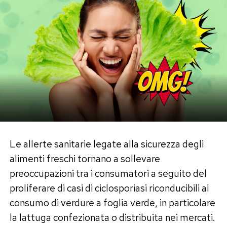
Quando i recettori del gusto sulla lingua
rilevano la dolcezza di sostanze come il
sucralosio, l’aspartame o l’acesulfame K, inviano
un segnale immediato all’ipotalamo, la centrale
di controllo dell’appetito.
Il sistema nervoso si prepara così a ricevere
calorie. Quando queste non arrivano — a causa
del valore calorico nullo del dolcificante — si crea
un vero e proprio corto circuito sensoriale. Il
Le allerte sanitarie legate alla sicurezza degli
cervello registra una discrepanza tra
alimenti freschi tornano a sollevare
l’aspettativa energetica e la realtà. Di
preoccupazioni tra i consumatori a seguito del
conseguenza, per compensare il deficit
proliferare di casi di ciclosporiasi riconducibili al
percepito, l’ipotalamo aumenta i segnali di fame
consumo di verdure a foglia verde, in particolare
e attiva la ricerca ossessiva di cibo, spingendoci
la lattuga confezionata o distribuita nei mercati.
a desiderare carboidrati e zuccheri veri nelle ore