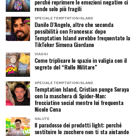
perché reprimere le emozioni negative ci
La prima linea di difesa contro l’esaurimento
rende solo più fragili
delle energie parte da una corretta gestione
SPECIALE TEMPTATION ISLAND
delle abitudini alimentari. Per compensare i
Danilo D’Angelo, altro che seconda
possibilità con Francesca: dopo
liquidi persi con la traspirazione, gli esperti
Temptation Island avrebbe frequentato la
raccomandano di bere almeno due litri d’acqua
TikToker Simona Giordano
al giorno, evitando le bevande ghiacciate che
VIAGGI
possono provocare congelamenti gastrici o
Come triplicare lo spazio in valigia con il
sbalzi termici dannosi. È opportuno privilegiare
segreto del “Rullo Militare”
pasti leggeri e frazionati nel corso della
giornata, ricchi di frutta e verdura di stagione
SPECIALE TEMPTATION ISLAND
Temptation Island, Cristian punge Soraya
quali anguria, cetrioli, zucchine e melone,
con la maschera di Spider-Man:
alimenti naturali ad altissimo contenuto di
frecciatine social mentre lui frequenta
Nicole Cena
acqua, vitamine e minerali. I nutrizionisti
suggeriscono inoltre che «l’integrazione mirata
SALUTE
Il paradosso dei prodotti light: perché
di magnesio e potassio aiuta a ripristinare il
sostituire lo zucchero non ti sta aiutando