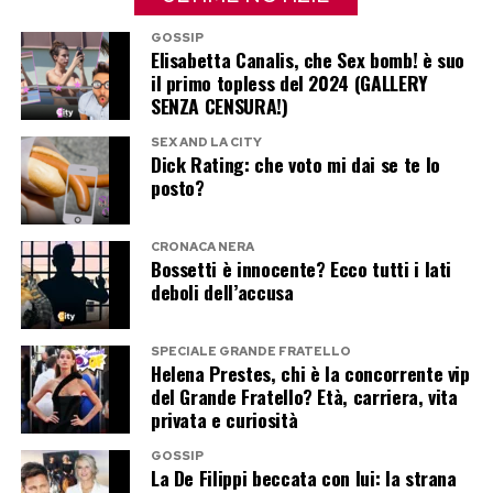
salubre, mantenendo tuttavia uno sbalzo
GOSSIP
termico non superiore ai 5-6 gradi rispetto
Elisabetta Canalis, che Sex bomb! è suo
all’esterno. Indossare abiti ampi, leggeri e in
il primo topless del 2024 (GALLERY
SENZA CENSURA!)
fibre naturali come lino e cotone agevola la
traspirazione cutanea, permettendo al corpo di
SEX AND LA CITY
Dick Rating: che voto mi dai se te lo
dissipare il calore in eccesso senza accumulare
posto?
ulteriore affaticamento.
CRONACA NERA
Bossetti è innocente? Ecco tutti i lati
Post Views:
212
deboli dell’accusa
SPECIALE GRANDE FRATELLO
Helena Prestes, chi è la concorrente vip
del Grande Fratello? Età, carriera, vita
privata e curiosità
GOSSIP
La De Filippi beccata con lui: la strana