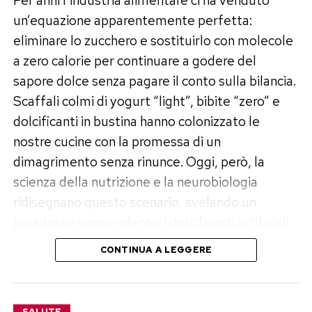
Per anni l’industria alimentare ci ha venduto
un’equazione apparentemente perfetta:
eliminare lo zucchero e sostituirlo con molecole
a zero calorie per continuare a godere del
sapore dolce senza pagare il conto sulla bilancia.
Scaffali colmi di yogurt “light”, bibite “zero” e
dolcificanti in bustina hanno colonizzato le
nostre cucine con la promessa di un
dimagrimento senza rinunce. Oggi, però, la
scienza della nutrizione e la neurobiologia
ridisegnano questo scenario, svelando un
paradosso sorprendente: i dolcificanti artificiali
non solo non aiutano a perdere peso sul lungo
CONTINUA A LEGGERE
periodo, ma possono addirittura favorire
l’accumulo di grasso corporeo e alterare i nostri
parametri metabolici.
SALUTE