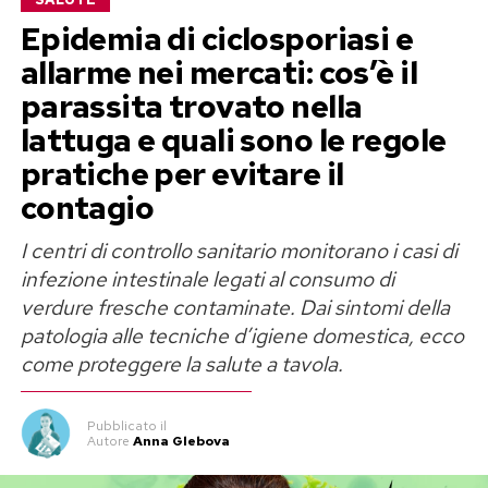
Epidemia di ciclosporiasi e
L’Organizzazione Mondiale della Sanità (OMS)
allarme nei mercati: cos’è il
ha espresso una posizione netta, sconsigliando
parassita trovato nella
l’uso di dolcificanti non zuccherini per il controllo
del peso. Ma cosa succede esattamente
lattuga e quali sono le regole
all’interno del nostro organismo quando
pratiche per evitare il
consumiamo queste sostanze chimiche? La
contagio
risposta si nasconde in un sofisticato gioco di
I centri di controllo sanitario monitorano i casi di
specchi tra il cervello, gli ormoni e l’intestino.
infezione intestinale legati al consumo di
verdure fresche contaminate. Dai sintomi della
La beffa del sapore: come il cervello
patologia alle tecniche d’igiene domestica, ecco
viene ingannato dal “falso dolce”
come proteggere la salute a tavola.
Il nostro cervello si è evoluto in milioni di anni
Pubblicato
il
per associare il sapore dolce all’arrivo
Autore
Anna Glebova
imminente di energia sotto forma di carboidrati.