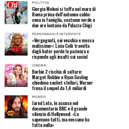
POLITICA
Giorgia Meloni si tuffa nel mare di
Roma prima dell’autunno caldo:
cena in famiglia, costume verde e
due ore lontano da Palazzo Chigi
PERSONAGGI E INTERVISTE
«Vergognati, sei vecchia e messa
malissimo»: Licia Colò travolta
dagli hater perde la pazienza e
risponde agli insulti sui social
CINEMA
Barbie 2 rischia di saltare:
Margot Robbie e Ryan Gosling
chiedono cachet stellari, Warner
frena il sequel da 1,4 miliardi
MONDO
Jared Leto, le accuse nel
documentario BBC e il grande
silenzio di Hollywood: «Lo
sapevano tutti, ma nessuno ha
fatto nulla»