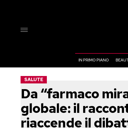
IN PRIMO PIANO
BEAUT
SALUTE
Da “farmaco mira
globale: il raccon
riaccende il dibatt