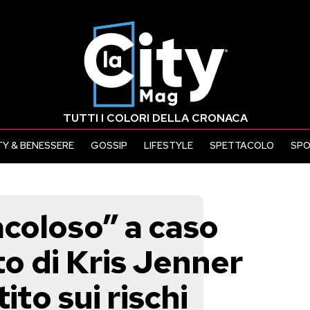
TUTTI I COLORI DELLA CRONACA
Y & BENESSERE
GOSSIP
LIFESTYLE
SPETTACOLO
SP
coloso” a caso
to di Kris Jenner
ito sui rischi