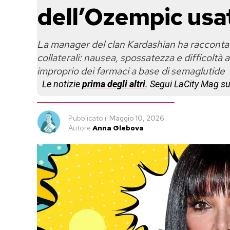
dell’Ozempic usa
La manager del clan Kardashian ha raccontato 
collaterali: nausea, spossatezza e difficoltà 
improprio dei farmaci a base di semaglutide
Le notizie
prima degli altri
. Segui LaCity Mag s
Pubblicato
il
Maggio 10, 2026
Autore
Anna Glebova