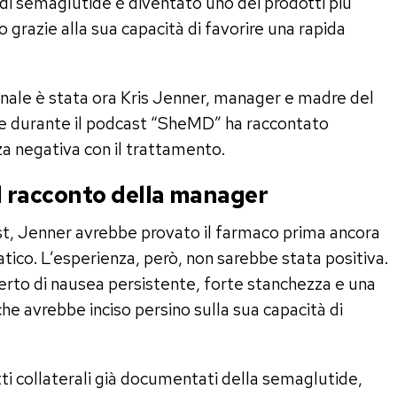
e di semaglutide è diventato uno dei prodotti più
 grazie alla sua capacità di favorire una rapida
ionale è stata ora Kris Jenner, manager e madre del
he durante il podcast “SheMD” ha raccontato
a negativa con il trattamento.
 il racconto della manager
st, Jenner avrebbe provato il farmaco prima ancora
co. L’esperienza, però, non sarebbe stata positiva.
erto di nausea persistente, forte stanchezza e una
e avrebbe inciso persino sulla sua capacità di
etti collaterali già documentati della semaglutide,