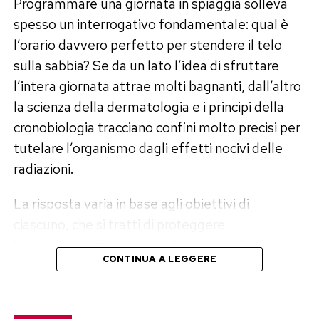
Programmare una giornata in spiaggia solleva
diffusione locale delle tossine.
spesso un interrogativo fondamentale: qual è
l’orario davvero perfetto per stendere il telo
“L’applicazione tempestiva del freddo per
sulla sabbia? Se da un lato l’idea di sfruttare
almeno quindici minuti riduce significativamente
l’intera giornata attrae molti bagnanti, dall’altro
l’edema e calma la sensazione di bruciore
la scienza della dermatologia e i principi della
intenso”, spiegano i medici d’urgenza.
cronobiologia tracciano confini molto precisi per
tutelare l’organismo dagli effetti nocivi delle
Se il dolore e il prurito persistono nei momenti
radiazioni.
successivi, l’applicazione di una crema a base di
idrocortisone o l’assunzione di un antistaminico
La risposta varia in base agli obiettivi di
per uso topico o orale aiuta a placare la reazione
ciascuno, che si tratti di proteggere
infiammatoria locale.
l’epidermide, fare il pieno di vitamina D o
CONTINUA A LEGGERE
Quando la situazione richiede
semplicemente evitare la folla tipica dei mesi
estivi. Esistono tuttavia due finestre temporali
l’intervento medico urgente
ben definite che garantiscono il massimo del