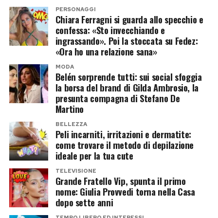
da chi desidera nuotare in un mare più calmo e
PERSONAGGI
Un pezzo di pane secco caduto sul parquet
Chiara Ferragni si guarda allo specchio e
godere della luce calda del crepuscolo. I
confessa: «Sto invecchiando e
potrebbe quindi raccogliere un numero
dermatologi confermano che dopo le 17:00 la
ingrassando». Poi la stoccata su Fedez:
trascurabile di batteri, mentre una fetta di
pelle può rilassarsi e beneficiare dell’ambiente
«Ora ho una relazione sana»
anguria o una fragola assorbirà
marino senza la costante minaccia di aggressioni
MODA
immediatamente una carica microbica
Belén sorprende tutti: sui social sfoggia
solari dirette, rendendo il tardo pomeriggio il
la borsa del brand di Gilda Ambrosio, la
significativa, indipendentemente dalla velocità
momento perfetto per chiudere la giornata in
presunta compagna di Stefano De
dei vostri riflessi.
tranquillità.
Martino
Quando si può rischiare e quando è
BELLEZZA
Peli incarniti, irritazioni e dermatite:
Post Views:
94
come trovare il metodo di depilazione
meglio evitare
ideale per la tua cute
Nella maggior parte dei casi, per un individuo
TELEVISIONE
Grande Fratello Vip, spunta il primo
adulto con un sistema immunitario sano,
nome: Giulia Provvedi torna nella Casa
ingerire una minima quantità di microbi non
dopo sette anni
comporta gravi conseguenze. Il nostro stomaco
TEMPO LIBERO ED INTERESSI