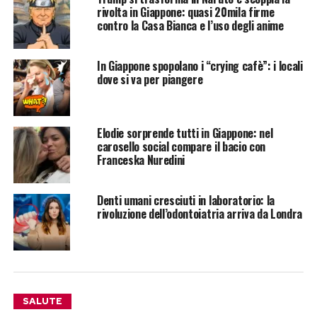
rivolta in Giappone: quasi 20mila firme
contro la Casa Bianca e l’uso degli anime
In Giappone spopolano i “crying cafè”: i locali
dove si va per piangere
Elodie sorprende tutti in Giappone: nel
carosello social compare il bacio con
Franceska Nuredini
Denti umani cresciuti in laboratorio: la
rivoluzione dell’odontoiatria arriva da Londra
SALUTE