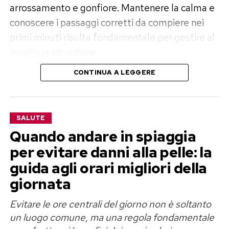
arrossamento e gonfiore. Mantenere la calma e
conoscere i passaggi corretti da compiere nei
primi minuti risulta fondamentale per gestire al
meglio la situazione.
CONTINUA A LEGGERE
A differenza delle api, che lasciano il pungiglione
nella cute e muoiono subito dopo, il calabrone
possiede un pungiglione liscio che gli permette
SALUTE
di colpire più volte senza perdere l’apparato
Quando andare in spiaggia
difensivo. Pertanto, la prima azione da compiere
per evitare danni alla pelle: la
consiste nell’allontanarsi rapidamente dall’area
guida agli orari migliori della
per evitare ulteriori aggressioni.
giornata
I primi interventi da effettuare sulla
Evitare le ore centrali del giorno non è soltanto
zona colpita
un luogo comune, ma una regola fondamentale