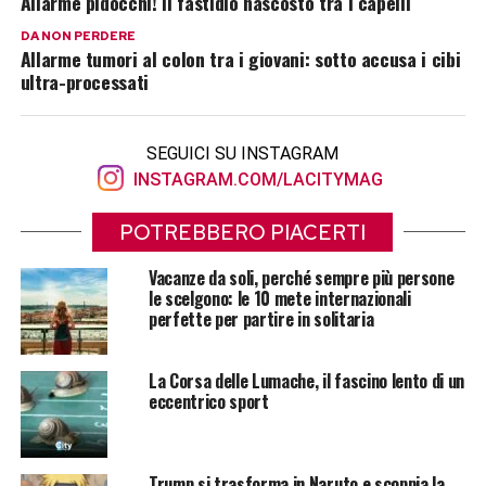
Allarme pidocchi! Il fastidio nascosto tra i capelli
DA NON PERDERE
Allarme tumori al colon tra i giovani: sotto accusa i cibi
ultra-processati
SEGUICI SU INSTAGRAM
INSTAGRAM.COM/LACITYMAG
POTREBBERO PIACERTI
Vacanze da soli, perché sempre più persone
le scelgono: le 10 mete internazionali
perfette per partire in solitaria
La Corsa delle Lumache, il fascino lento di un
eccentrico sport
Trump si trasforma in Naruto e scoppia la