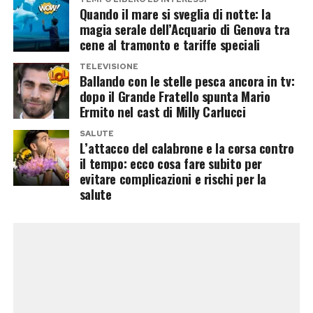
è dotato di un ambiente acido progettato
Quando il mare si sveglia di notte: la
magia serale dell’Acquario di Genova tra
proprio per neutralizzare molti dei patogeni
cene al tramonto e tariffe speciali
introdotti con il cibo.
TELEVISIONE
Ballando con le stelle pesca ancora in tv:
Tuttavia, il discorso cambia radicalmente in
dopo il Grande Fratello spunta Mario
base al luogo in cui avviene la caduta e a chi
Ermito nel cast di Milly Carlucci
consuma l’alimento:
SALUTE
L’attacco del calabrone e la corsa contro
il tempo: ecco cosa fare subito per
I contesti a rischio:
I pavimenti della cucina di
evitare complicazioni e rischi per la
casa propria presentano rischi inferiori rispetto ai
salute
suoli di luoghi pubblici, marciapiedi o bagni, dove la
presenza di patogeni come
Salmonella
o
Escherichia coli
è decisamente più probabile.
Le categorie fragili:
Bambini piccoli, anziani, donne
in gravidanza o persone immunocompromesse
dovrebbero evitare tassativamente di consumare
cibo caduto a terra.