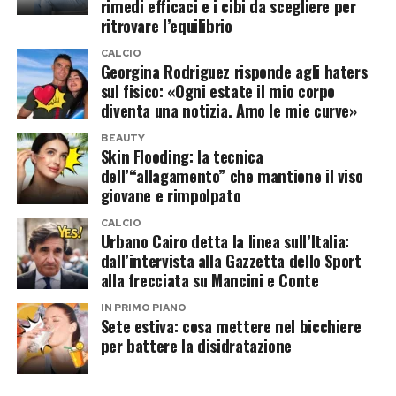
rimedi efficaci e i cibi da scegliere per
ritrovare l’equilibrio
CALCIO
Georgina Rodriguez risponde agli haters
sul fisico: «Ogni estate il mio corpo
diventa una notizia. Amo le mie curve»
BEAUTY
Skin Flooding: la tecnica
dell’“allagamento” che mantiene il viso
giovane e rimpolpato
CALCIO
Urbano Cairo detta la linea sull’Italia:
dall’intervista alla Gazzetta dello Sport
alla frecciata su Mancini e Conte
IN PRIMO PIANO
Sete estiva: cosa mettere nel bicchiere
per battere la disidratazione