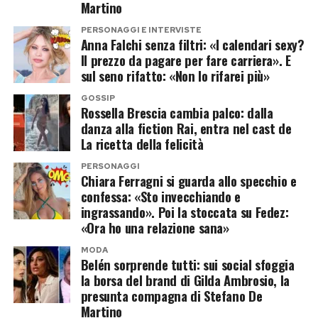
L’attore segue la premier anche sui social e non
Martino
ha mai nascosto la propria stima nei suoi
Prima, però, resta ancora spazio per gli impegni
PERSONAGGI E INTERVISTE
Anna Falchi senza filtri: «I calendari sexy?
confronti. Una posizione che, soprattutto nel
di governo. Il weekend appena trascorso,
Il prezzo da pagare per fare carriera». E
mondo dello spettacolo, gli è costata critiche e
dedicato alla mamma Anna e a una breve fuga
sul seno rifatto: «Non lo rifarei più»
polemiche.
sul mare, rappresenta quindi una parentesi
GOSSIP
Rossella Brescia cambia palco: dalla
privata in un’agenda che, almeno fino alle ferie,
Già ospite di
Belve
, Morrone aveva raccontato
danza alla fiction Rai, entra nel cast de
continuerà a essere particolarmente intensa.
La ricetta della felicità
di percepire pregiudizi nei confronti di chi
esprime idee politiche diverse da quelle
PERSONAGGI
Post Views:
186
Chiara Ferragni si guarda allo specchio e
considerate prevalenti nell’ambiente artistico,
confessa: «Sto invecchiando e
sostenendo di aver pagato personalmente
ingrassando». Poi la stoccata su Fedez:
questa scelta.
«Ora ho una relazione sana»
MODA
Le polemiche sulle idee politiche
Belén sorprende tutti: sui social sfoggia
la borsa del brand di Gilda Ambrosio, la
presunta compagna di Stefano De
Negli ultimi anni Michele Morrone ha più volte
Martino
ribadito di non voler modificare il proprio modo