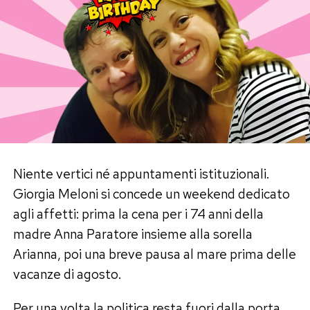
Immediatamente dopo il lancio della sostanza
scatta la seconda fase dell’operazione. Uno dei
truffatori, spesso una donna dall’aria
rassicurante e dai modi estremamente gentili, si
avvicina al malcapitato facendogli notare il
presunto guano caduto dal cielo sui vestiti o sui
capelli.
“Le hanno detto che un piccione l’aveva
Niente vertici né appuntamenti istituzionali.
sporcata e che le avrebbe dato una mano per
Giorgia Meloni si concede un weekend dedicato
pulire, ma era soltanto una scusa per sfilarle i
agli affetti: prima la cena per i 74 anni della
gioielli dal collo”, spiegano i familiari delle vittime
madre Anna Paratore insieme alla sorella
dopo aver presentato denuncia alle forze
Arianna, poi una breve pausa al mare prima delle
dell’ordine.
vacanze di agosto.
Offrendosi di ripulire l’abito con dei fazzoletti di
Per una volta la politica resta fuori dalla porta.