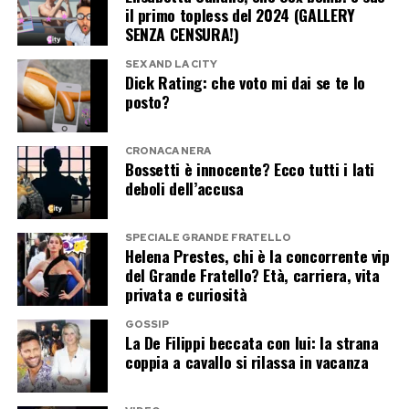
Da allora l’attore ha scelto di proteggere con
il primo topless del 2024 (GALLERY
SENZA CENSURA!)
maggiore attenzione la propria sfera privata,
evitando di commentare indiscrezioni
SEX AND LA CITY
Dick Rating: che voto mi dai se te lo
sentimentali e preferendo che l’attenzione resti
posto?
concentrata soprattutto sul lavoro.
CRONACA NERA
Una carriera internazionale e una
Bossetti è innocente? Ecco tutti i lati
deboli dell’accusa
vita sempre sotto i riflettori
Il successo internazionale conquistato con
365
SPECIALE GRANDE FRATELLO
Helena Prestes, chi è la concorrente vip
giorni
ha trasformato Michele Morrone in uno
del Grande Fratello? Età, carriera, vita
privata e curiosità
degli attori italiani più conosciuti all’estero,
rendendo inevitabile anche un’attenzione
GOSSIP
La De Filippi beccata con lui: la strana
costante sulla sua vita personale.
coppia a cavallo si rilassa in vacanza
Tra dichiarazioni politiche, amicizie illustri e