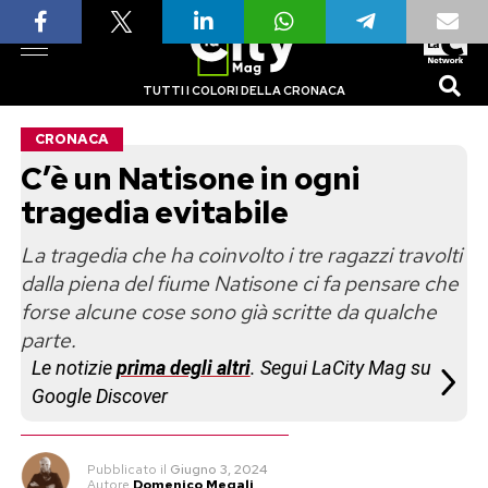
TUTTI I COLORI DELLA CRONACA
CRONACA
C’è un Natisone in ogni
tragedia evitabile
La tragedia che ha coinvolto i tre ragazzi travolti
dalla piena del fiume Natisone ci fa pensare che
forse alcune cose sono già scritte da qualche
parte.
Le notizie
prima degli altri
. Segui LaCity Mag su
Google Discover
Pubblicato
il
Giugno 3, 2024
Autore
Domenico Megali