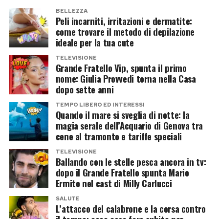
di pensare per ottenere consenso.
BELLEZZA
Peli incarniti, irritazioni e dermatite:
come trovare il metodo di depilazione
Le sue dichiarazioni hanno spesso diviso il
ideale per la tua cute
pubblico e generato discussioni sui social, ma
TELEVISIONE
l’attore ha sempre rivendicato il diritto di
Grande Fratello Vip, spunta il primo
nome: Giulia Provvedi torna nella Casa
esprimere liberamente le proprie opinioni, anche
dopo sette anni
quando sapeva che sarebbero state impopolari.
TEMPO LIBERO ED INTERESSI
Quando il mare si sveglia di notte: la
Una linea coerente con l’immagine pubblica che
magia serale dell’Acquario di Genova tra
ha costruito nel tempo: quella di un artista
cene al tramonto e tariffe speciali
disposto ad assumersi le conseguenze delle
TELEVISIONE
proprie parole, senza cercare compromessi.
Ballando con le stelle pesca ancora in tv:
dopo il Grande Fratello spunta Mario
Ermito nel cast di Milly Carlucci
I tanti flirt attribuiti e la storia con
SALUTE
Elena D’Amario
L’attacco del calabrone e la corsa contro