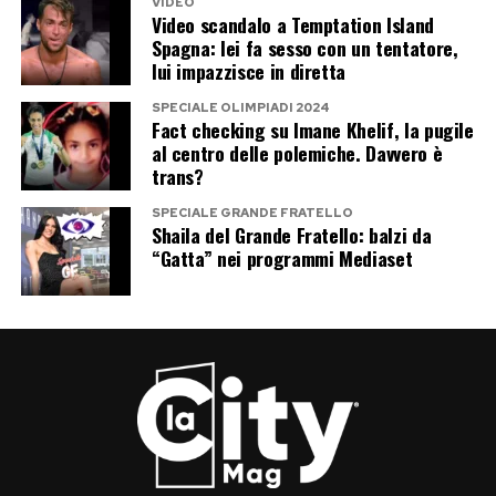
VIDEO
gossip sentimentali, il suo nome continua a
Video scandalo a Temptation Island
dividere l’opinione pubblica. Lui, però, sembra
Spagna: lei fa sesso con un tentatore,
lui impazzisce in diretta
intenzionato a non cambiare approccio: parlare
quando lo ritiene opportuno e lasciare che siano
SPECIALE OLIMPIADI 2024
Fact checking su Imane Khelif, la pugile
poi il pubblico e i fatti a giudicare.
al centro delle polemiche. Davvero è
trans?
Post Views:
256
SPECIALE GRANDE FRATELLO
Shaila del Grande Fratello: balzi da
“Gatta” nei programmi Mediaset