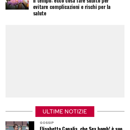
il tempo: ecco cosa fare subito per
Se la politica ha alimentato il dibattito, il gossip
evitare complicazioni e rischi per la
salute
non è stato da meno. Negli anni a Michele
Morrone sono stati attribuiti numerosi flirt con
protagoniste del mondo dello spettacolo.
Tra i nomi circolati ci sono quelli di Belen
Rodriguez, Alessia Marcuzzi e Giulia Salemi.
Voci che non hanno mai trovato conferma e che
l’attore ha sempre smentito.
Diverso il caso di Elena D’Amario. Morrone ha
ammesso che tra loro ci fu una breve
frequentazione nel 2022, ridimensionando però
quella relazione rispetto a quanto era stato
ULTIME NOTIZIE
raccontato all’epoca.
GOSSIP
Elisabetta Canalis, che Sex bomb! è suo