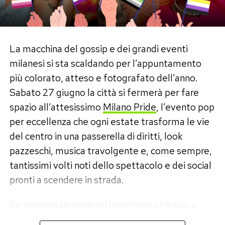
Gori
, che ha affidato ai social un commento
destinato a far discutere.
«
Va bene la mitigazione del cambiamento
La macchina del gossip e dei grandi eventi
climatico, ma quanno ce vo’ serve anche
milanesi si sta scaldando per l’appuntamento
l’adattamento.
»
più colorato, atteso e fotografato dell’anno.
Sabato 27 giugno la città si fermerà per fare
Una frase che, letta tra le righe, suona come
spazio all’attesissimo
Milano Pride
, l’evento pop
una critica a quelle posizioni che negli anni hanno
per eccellenza che ogni estate trasforma le vie
guardato con sospetto all’uso dell’aria
del centro in una passerella di diritti, look
condizionata in nome della sostenibilità
pazzeschi, musica travolgente e, come sempre,
ambientale. Per Gori, invece, quando il caldo
tantissimi volti noti dello spettacolo e dei social
diventa un’emergenza la priorità resta la tutela
pronti a scendere in strada.
delle persone.
Se non volete perdervi nemmeno un bacio a
Il pragmatismo contro gli slogan
favore di flash o il carro della vostra star