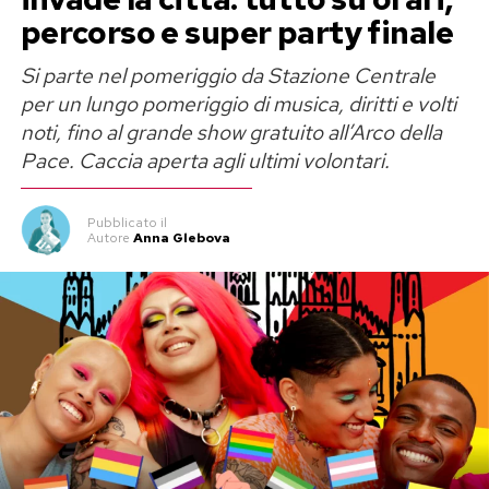
percorso e super party finale
pubblici climatizzati
, trasformati per
l’occasione in veri e propri rifugi contro il caldo.
Si parte nel pomeriggio da Stazione Centrale
per un lungo pomeriggio di musica, diritti e volti
L’obiettivo è semplice: offrire un luogo fresco e
noti, fino al grande show gratuito all’Arco della
sicuro soprattutto ad anziani, persone sole e
Pace. Caccia aperta agli ultimi volontari.
cittadini più vulnerabili, riducendo i rischi sanitari
legati alle temperature estreme e, allo stesso
Pubblicato
il
tempo, contrastando l’isolamento sociale che
Autore
Anna Glebova
spesso accompagna i mesi estivi.
Giorgio Gori: «Va bene la
mitigazione, ma serve anche
l’adattamento»
A rilanciare l’iniziativa è stato anche
Giorgio