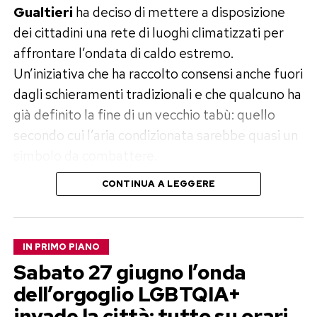
Gualtieri
ha deciso di mettere a disposizione
dei cittadini una rete di luoghi climatizzati per
affrontare l’ondata di caldo estremo.
Un’iniziativa che ha raccolto consensi anche fuori
dagli schieramenti tradizionali e che qualcuno ha
già definito la fine di un vecchio tabù: quello
secondo cui l’aria condizionata sarebbe quasi un
simbolo da combattere.
CONTINUA A LEGGERE
Cinema gratis e sale climatizzate
nelle ore più calde
IN PRIMO PIANO
Il piano predisposto dal Campidoglio prevede
Sabato 27 giugno l’onda
l’apertura gratuita di
undici cinema
durante le
dell’orgoglio LGBTQIA+
ore più torride della giornata. Ai grandi schermi
invade la città: tutto su orari,
si aggiungono
biblioteche, teatri e altri spazi