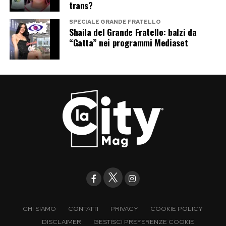
trans?
SPECIALE GRANDE FRATELLO
Shaila del Grande Fratello: balzi da
“Gatta” nei programmi Mediaset
CHI SIAMO
CONTATTI
PRIVACY
COOKIE POLICY
DISCLAIMER
GESTISCI PREFERENZE COOKIE