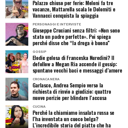
Palazzo chiuso per ferie: Meloni fa tre
di numerose dichiarazioni considerate divisive.
vacanze, Mattarella scala le Dolomiti e
Vannacci conquista la spiaggia
Le accuse a Musk e Rowling e il
PERSONAGGI E INTERVISTE
Giuseppe Cruciani senza filtri: «Non sono
clima sempre più acceso
stato un padre perfetto». Poi spiega
perché disse che “la droga è buona”
La polemica, infatti, si inserisce in uno scontro
GOSSIP
culturale che dura ormai da tempo. J.K. Rowling
Elodie gelosa di Franceska Nuredini? Il
è stata più volte contestata per le sue prese di
defollow a Megan Ria accende il gossip:
spuntano vecchi baci e messaggi d’amore
posizione sul tema dell’identità di genere,
mentre Elon Musk ha trasformato X in una
CRONACA NERA
Garlasco, Andrea Sempio verso la
piattaforma che ospita spesso battaglie
richiesta di rinvio a giudizio: quattro
politiche e culturali molto polarizzanti.
nuove perizie per blindare l’accusa
CUCINA
Non a caso, le immagini del Pride hanno
Perché la chiamiamo insalata russa se
generato reazioni opposte. Per alcuni si tratta di
l’ha inventata un cuoco belga?
L’incredibile storia del piatto che ha
una forma di satira politica. Per altri, invece, il