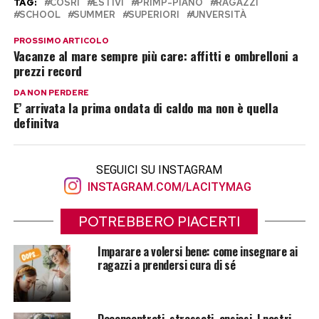
TAG:
COSRI
ESTIVI
PRIMP-PIANO
RAGAZZI
SCHOOL
SUMMER
SUPERIORI
UNVERSITÀ
PROSSIMO ARTICOLO
Vacanze al mare sempre più care: affitti e ombrelloni a
prezzi record
DA NON PERDERE
E’ arrivata la prima ondata di caldo ma non è quella
definitva
SEGUICI SU INSTAGRAM
INSTAGRAM.COM/LACITYMAG
POTREBBERO PIACERTI
Imparare a volersi bene: come insegnare ai
ragazzi a prendersi cura di sé