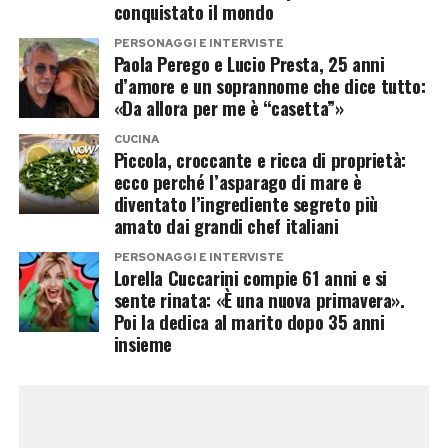
conquistato il mondo
ricorso a simboli così forti rappresenta
PERSONAGGI E INTERVISTE
un’escalation che rischia di alimentare
Paola Perego e Lucio Presta, 25 anni
ulteriormente un clima già estremamente teso.
d’amore e un soprannome che dice tutto:
«Da allora per me è “casetta”»
Sui social la polemica si ritorce
CUCINA
Piccola, croccante e ricca di proprietà:
contro il braccio destro di Musk
ecco perché l’asparago di mare è
diventato l’ingrediente segreto più
Le parole di Stroppa, però, non hanno affatto
amato dai grandi chef italiani
spento la discussione. Anzi. Molti utenti hanno
PERSONAGGI E INTERVISTE
Lorella Cuccarini compie 61 anni e si
ricordato come lo stesso referente italiano di
sente rinata: «È una nuova primavera».
Musk fosse già finito al centro di controversie
Poi la dedica al marito dopo 35 anni
per alcune sue prese di posizione in difesa
insieme
dell’imprenditore americano. In passato, inoltre,
Stroppa aveva denunciato di avere ricevuto
minacce con riferimenti proprio all’immagine