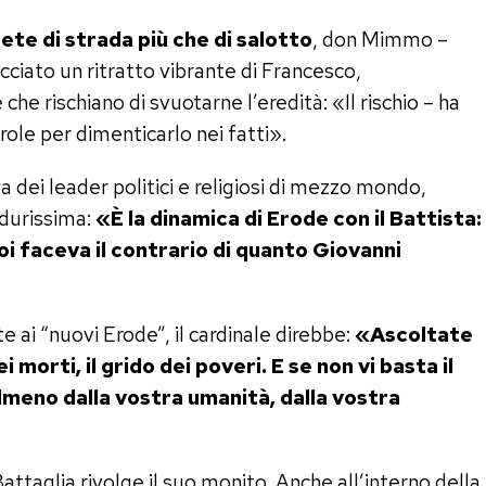
ete di strada più che di salotto
, don Mimmo –
cciato un ritratto vibrante di Francesco,
he rischiano di svuotarne l’eredità: «Il rischio – ha
role per dimenticarlo nei fatti».
 dei leader politici e religiosi di mezzo mondo,
durissima:
«È la dinamica di Erode con il Battista:
oi faceva il contrario di quanto Giovanni
 ai “nuovi Erode”, il cardinale direbbe:
«Ascoltate
ei morti, il grido dei poveri. E se non vi basta il
lmeno dalla vostra umanità, dalla vostra
ttaglia rivolge il suo monito. Anche all’interno della