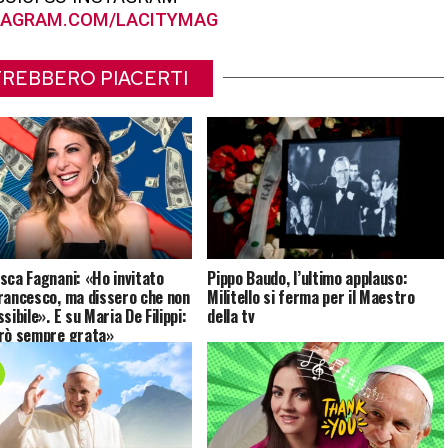
AGRAM.COM/LACITYMAG
REBBERO PIACERTI
sca Fagnani: «Ho invitato
Pippo Baudo, l’ultimo applauso:
rancesco, ma dissero che non
Militello si ferma per il Maestro
sibile». E su Maria De Filippi:
della tv
rò sempre grata»