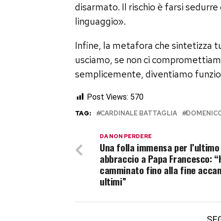
disarmato. Il rischio è farsi sedurre
linguaggio».
Infine, la metafora che sintetizza t
usciamo, se non ci compromettiamo, 
semplicemente, diventiamo funzion
Post Views:
570
TAG:
CARDINALE BATTAGLIA
DOMENICO
DA NON PERDERE
Una folla immensa per l’ultimo
abbraccio a Papa Francesco: “
camminato fino alla fine accan
ultimi”
SE