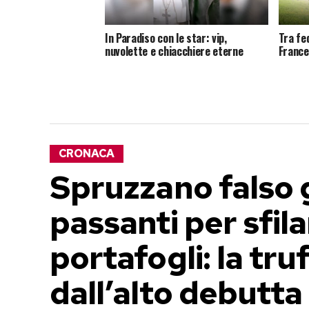
In Paradiso con le star: vip,
Tra fe
nuvolette e chiacchiere eterne
France
CRONACA
Spruzzano falso g
passanti per sfilar
portafogli: la tru
dall’alto debutta