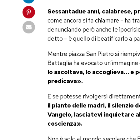
Sessantadue anni, calabrese, pr
come ancora si fa chiamare – ha tra
denunciando però anche le ipocrisie c
detto – è quello di beatificarlo a pa
Mentre piazza San Pietro si riempiva
Battaglia ha evocato un’immagine 
lo ascoltava, lo accoglieva… e p
predicava».
E se potesse rivolgersi direttamente
il pianto delle madri, il silenzio d
Vangelo, lasciatevi inquietare a
coscienza».
Non è solo al mondo secolare che Ba