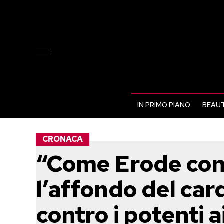
IN PRIMO PIANO
BEAUT
CRONACA
“Come Erode con i
l’affondo del car
contro i potenti ai