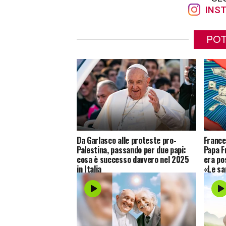
INST
POT
Da Garlasco alle proteste pro-
France
Palestina, passando per due papi:
Papa F
cosa è successo davvero nel 2025
era pos
in Italia
«Le sa