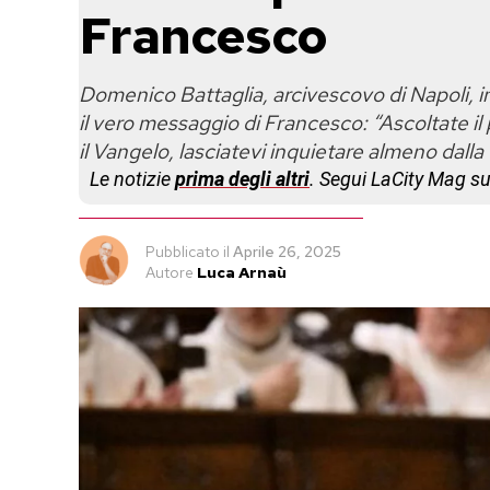
Francesco
Domenico Battaglia, arcivescovo di Napoli, in
il vero messaggio di Francesco: “Ascoltate il p
il Vangelo, lasciatevi inquietare almeno dalla
Le notizie
prima degli altri
. Segui LaCity Mag s
Pubblicato
il
Aprile 26, 2025
Autore
Luca Arnaù