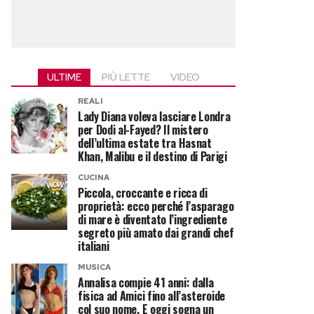
ULTIME
PIÙ LETTE
VIDEO
REALI
Lady Diana voleva lasciare Londra
per Dodi al-Fayed? Il mistero
dell’ultima estate tra Hasnat
Khan, Malibu e il destino di Parigi
CUCINA
Piccola, croccante e ricca di
proprietà: ecco perché l’asparago
di mare è diventato l’ingrediente
segreto più amato dai grandi chef
italiani
MUSICA
Annalisa compie 41 anni: dalla
fisica ad Amici fino all’asteroide
col suo nome. E oggi sogna un