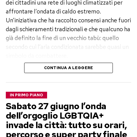
dei cittadini una rete di luoghi climatizzati per
affrontare l’ondata di caldo estremo.
Un’iniziativa che ha raccolto consensi anche fuori
dagli schieramenti tradizionali e che qualcuno ha
già definito la fine di un vecchio tabù: quello
secondo cui l’aria condizionata sarebbe quasi un
simbolo da combattere.
CONTINUA A LEGGERE
Cinema gratis e sale climatizzate
nelle ore più calde
IN PRIMO PIANO
Il piano predisposto dal Campidoglio prevede
Sabato 27 giugno l’onda
l’apertura gratuita di
undici cinema
durante le
dell’orgoglio LGBTQIA+
ore più torride della giornata. Ai grandi schermi
invade la città: tutto su orari,
si aggiungono
biblioteche, teatri e altri spazi
percorso e super party finale
pubblici climatizzati
, trasformati per