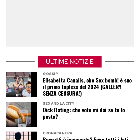
Su X e sulle altre piattaforme, diversi
commentatori hanno osservato che figure
pubbliche estremamente polarizzanti come
Musk e Rowling, protagonisti di continui scontri
politici e culturali, finiscono inevitabilmente per
alimentare reazioni altrettanto radicali. Un
ULTIME NOTIZIE
meccanismo che, secondo molti, contribuisce a
GOSSIP
trasformare ogni dibattito in una guerra
Elisabetta Canalis, che Sex bomb! è suo
il primo topless del 2024 (GALLERY
permanente fatta di provocazioni,
SENZA CENSURA!)
controprovocazioni e indignazione reciproca.
SEX AND LA CITY
Dick Rating: che voto mi dai se te lo
Post Views:
350
posto?
CRONACA NERA
Bossetti è innocente? Ecco tutti i lati