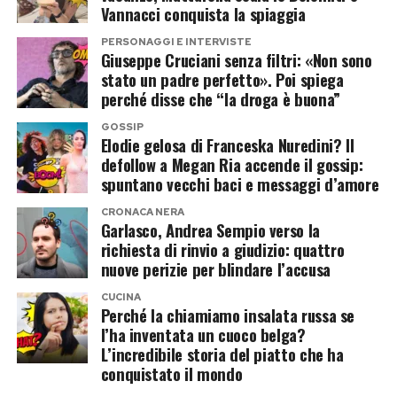
Vannacci conquista la spiaggia
Le accuse a Musk e Rowling e il
PERSONAGGI E INTERVISTE
Giuseppe Cruciani senza filtri: «Non sono
clima sempre più acceso
stato un padre perfetto». Poi spiega
perché disse che “la droga è buona”
La polemica, infatti, si inserisce in uno scontro
GOSSIP
culturale che dura ormai da tempo. J.K. Rowling
Elodie gelosa di Franceska Nuredini? Il
è stata più volte contestata per le sue prese di
defollow a Megan Ria accende il gossip:
spuntano vecchi baci e messaggi d’amore
posizione sul tema dell’identità di genere,
mentre Elon Musk ha trasformato X in una
CRONACA NERA
Garlasco, Andrea Sempio verso la
piattaforma che ospita spesso battaglie
richiesta di rinvio a giudizio: quattro
politiche e culturali molto polarizzanti.
nuove perizie per blindare l’accusa
CUCINA
Non a caso, le immagini del Pride hanno
Perché la chiamiamo insalata russa se
generato reazioni opposte. Per alcuni si tratta di
l’ha inventata un cuoco belga?
L’incredibile storia del piatto che ha
una forma di satira politica. Per altri, invece, il
conquistato il mondo
ricorso a simboli così forti rappresenta