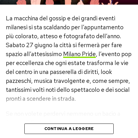
destinato a far discutere.
«
Va bene la mitigazione del cambiamento
La macchina del gossip e dei grandi eventi
climatico, ma quanno ce vo’ serve anche
milanesi si sta scaldando per l’appuntamento
l’adattamento.
»
più colorato, atteso e fotografato dell’anno.
Sabato 27 giugno la città si fermerà per fare
Una frase che, letta tra le righe, suona come
spazio all’attesissimo
Milano Pride
, l’evento pop
una critica a quelle posizioni che negli anni hanno
per eccellenza che ogni estate trasforma le vie
guardato con sospetto all’uso dell’aria
del centro in una passerella di diritti, look
condizionata in nome della sostenibilità
pazzeschi, musica travolgente e, come sempre,
ambientale. Per Gori, invece, quando il caldo
tantissimi volti noti dello spettacolo e dei social
diventa un’emergenza la priorità resta la tutela
pronti a scendere in strada.
delle persone.
Se non volete perdervi nemmeno un bacio a
Il pragmatismo contro gli slogan
favore di flash o il carro della vostra star
CONTINUA A LEGGERE
preferita, ecco la guida definitiva per vivere
L’iniziativa di Gualtieri prova a tenere insieme