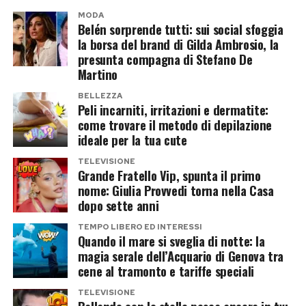
personaggi travolti dagli scandali, soprattutto
tensioni della politica americana.
MODA
quando il pubblico continua a comprare biglietti,
Belén sorprende tutti: sui social sfoggia
Il look di Bill Clinton ruba la scena
ascoltare dischi o riempire i teatri.
la borsa del brand di Gilda Ambrosio, la
presunta compagna di Stefano De
A giudicare dalle immagini, però, a farsi notare
Martino
Jared Leto potrebbe quindi tornare presto sul
non è stata solo la presenza della coppia. Anche
set oppure vedere la propria carriera segnata
BELLEZZA
Peli incarniti, irritazioni e dermatite:
il look di Bill Clinton ha avuto il suo momento di
dalle accuse. Al momento non esiste una
come trovare il metodo di depilazione
gloria involontaria. Pantaloni dalla lunghezza
risposta. Esiste però una domanda dalla quale
ideale per la tua cute
coraggiosa, camicia da vacanza senza troppi
l’industria non può più scappare: quante volte è
TELEVISIONE
ripensamenti e un insieme che sembrava
Grande Fratello Vip, spunta il primo
possibile sostenere che tutti sapevano, prima
nome: Giulia Provvedi torna nella Casa
gridare: lo stilista personale è stato arrestato
che quel silenzio diventi una responsabilità?
dopo sette anni
ieri a Miami.
TEMPO LIBERO ED INTERESSI
Post Views:
253
Quando il mare si sveglia di notte: la
Mancavano solo le pantofole da camera, poi il
magia serale dell’Acquario di Genova tra
quadro sarebbe stato completo. Del resto
cene al tramonto e tariffe speciali
Clinton, a 79 anni, sembra ormai interessato
TELEVISIONE
soprattutto alla comodità. E forse fa anche