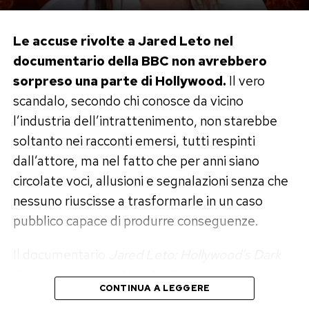
Le accuse rivolte a Jared Leto nel
documentario della BBC non avrebbero
sorpreso una parte di Hollywood.
Il vero
scandalo, secondo chi conosce da vicino
l’industria dell’intrattenimento, non starebbe
soltanto nei racconti emersi, tutti respinti
dall’attore, ma nel fatto che per anni siano
circolate voci, allusioni e segnalazioni senza che
nessuno riuscisse a trasformarle in un caso
pubblico capace di produrre conseguenze.
Il documentario
Jared Leto: Hollywood’s Dark
Secret
, diretto da Alice McShane, ha richiesto
CONTINUA A LEGGERE
circa diciotto mesi di lavoro. Dieci donne hanno