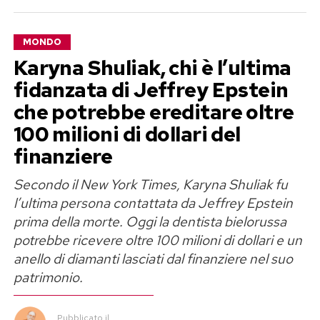
accettato di parlare e quattro hanno formulato
accuse relative a possibili condotte penalmente
MONDO
rilevanti. I fatti raccontati si collocherebbero tra
Karyna Shuliak, chi è l’ultima
il 2002 e il 2016, quando alcune delle presunte
fidanzata di Jeffrey Epstein
vittime erano adolescenti. La BBC afferma di
che potrebbe ereditare oltre
avere sottoposto le testimonianze a un lavoro di
verifica; le accuse, però, non risultano accertate
100 milioni di dollari del
giudiziariamente e Jared Leto le ha negate in
finanziere
modo categorico.
Secondo il New York Times, Karyna Shuliak fu
l’ultima persona contattata da Jeffrey Epstein
Jared Leto e le accuse:
prima della morte. Oggi la dentista bielorussa
«Assolutamente false»
potrebbe ricevere oltre 100 milioni di dollari e un
anello di diamanti lasciati dal finanziere nel suo
Dopo la trasmissione del documentario, il
patrimonio.
premio Oscar ha diffuso una dichiarazione molto
netta: «Non ho mai aggredito sessualmente
Pubblicato
il