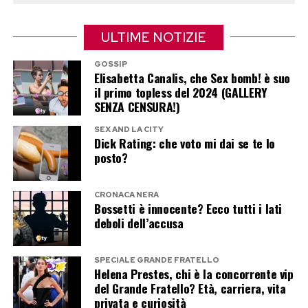
l’Italia, scelta spesso da star internazionali e
personalità politiche per le vacanze estive.
ULTIME NOTIZIE
Panarea, dal canto suo, ringrazia: quando
GOSSIP
arrivano due Clinton insieme, anche una
Elisabetta Canalis, che Sex bomb! è suo
semplice passeggiata diventa notizia.
il primo topless del 2024 (GALLERY
SENZA CENSURA!)
Post Views:
370
SEX AND LA CITY
Dick Rating: che voto mi dai se te lo
posto?
CRONACA NERA
Bossetti è innocente? Ecco tutti i lati
deboli dell’accusa
SPECIALE GRANDE FRATELLO
Helena Prestes, chi è la concorrente vip
del Grande Fratello? Età, carriera, vita
privata e curiosità