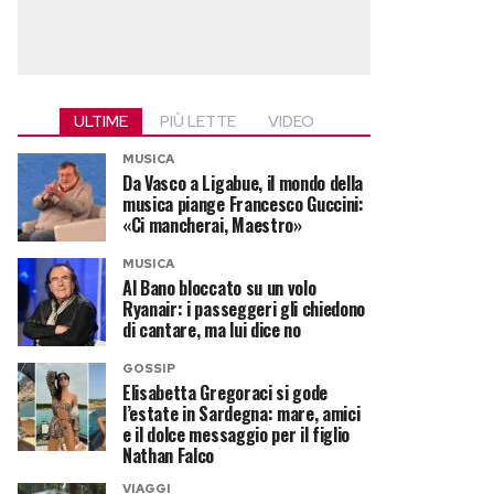
ULTIME
PIÙ LETTE
VIDEO
MUSICA
Da Vasco a Ligabue, il mondo della
musica piange Francesco Guccini:
«Ci mancherai, Maestro»
MUSICA
Al Bano bloccato su un volo
Ryanair: i passeggeri gli chiedono
di cantare, ma lui dice no
GOSSIP
Elisabetta Gregoraci si gode
l’estate in Sardegna: mare, amici
e il dolce messaggio per il figlio
Nathan Falco
VIAGGI