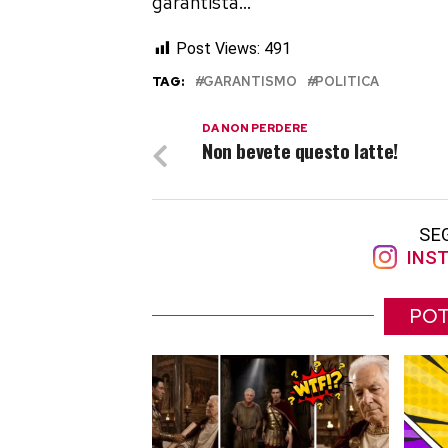
garantista…
Post Views:
491
TAG:
GARANTISMO
POLITICA
DA NON PERDERE
Non bevete questo latte!
SE
INST
POT