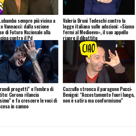
 Lubamba sempre più vicina a
Valeria Bruni Tedeschi contro la
o Vannacci: dalla sezione
legge italiana sulle adozioni: «Siamo
se di Futuro Nazionale alla
fermi al Medioevo», il suo appello
cina contro il Pd
riapre il dibattito
randi progetti” e l’ombra di
Cazzullo stronca il paragone Pucci-
tito: Corona rilancia
Benigni: “Accostamento fuori luogo,
simo” e fa crescere le voci di
non è satira ma conformismo”
scesa in campo