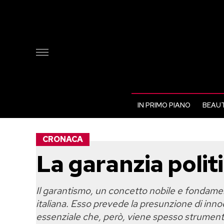
IN PRIMO PIANO
BEAUT
CRONACA
La garanzia polit
Il garantismo, un concetto nobile e fondament
italiana. Esso prevede la presunzione di innoc
essenziale che, però, viene spesso strument