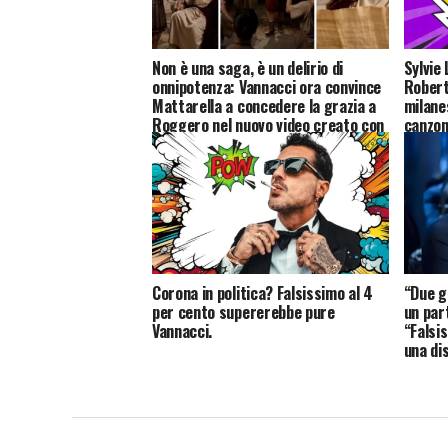
Non è una saga, è un delirio di
Sylvie
onnipotenza: Vannacci ora convince
Robert
Mattarella a concedere la grazia a
milane
Roggero nel nuovo video creato con
canzon
l’IA
Corona in politica? Falsissimo al 4
“Due g
per cento supererebbe pure
un par
Vannacci.
“Falsis
una di