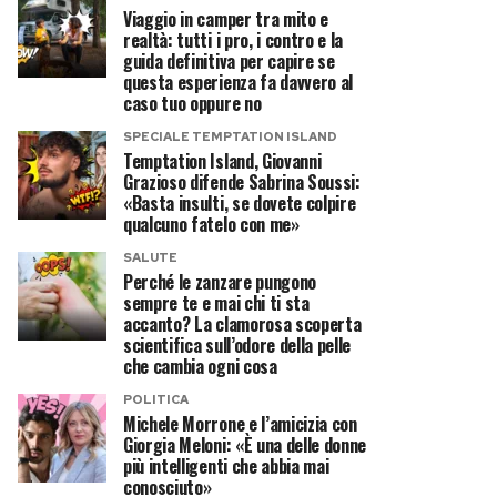
Viaggio in camper tra mito e
realtà: tutti i pro, i contro e la
guida definitiva per capire se
questa esperienza fa davvero al
caso tuo oppure no
SPECIALE TEMPTATION ISLAND
Temptation Island, Giovanni
Grazioso difende Sabrina Soussi:
«Basta insulti, se dovete colpire
qualcuno fatelo con me»
SALUTE
Perché le zanzare pungono
sempre te e mai chi ti sta
accanto? La clamorosa scoperta
scientifica sull’odore della pelle
che cambia ogni cosa
POLITICA
Michele Morrone e l’amicizia con
Giorgia Meloni: «È una delle donne
più intelligenti che abbia mai
conosciuto»