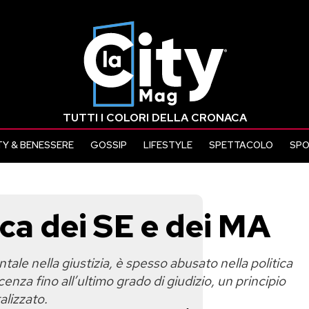
TUTTI I COLORI DELLA CRONACA
Y & BENESSERE
GOSSIP
LIFESTYLE
SPETTACOLO
SP
ica dei SE e dei MA
ale nella giustizia, è spesso abusato nella politica
enza fino all’ultimo grado di giudizio, un principio
alizzato.