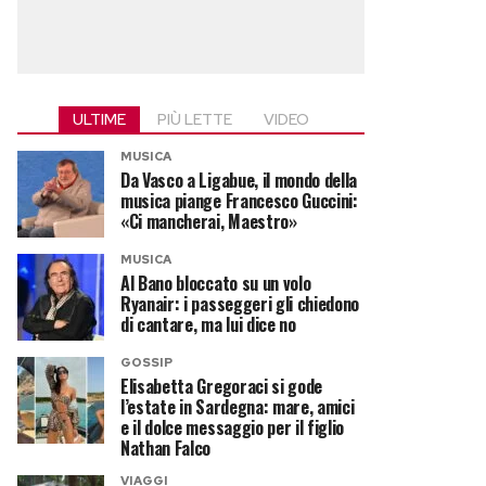
ULTIME
PIÙ LETTE
VIDEO
MUSICA
Da Vasco a Ligabue, il mondo della
musica piange Francesco Guccini:
«Ci mancherai, Maestro»
MUSICA
Al Bano bloccato su un volo
Ryanair: i passeggeri gli chiedono
di cantare, ma lui dice no
GOSSIP
Elisabetta Gregoraci si gode
l’estate in Sardegna: mare, amici
e il dolce messaggio per il figlio
Nathan Falco
VIAGGI