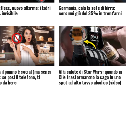
tless, nuovo allarme: i ladri
Germania, cala la sete di birra:
 invisibile
consumi giù del 35% in trent’anni
 il panino è social (ma senza
Alla salute di Star Wars: quando in
: se posi il telefono, ti
Cile trasformarono la saga in uno
o da bere
spot ad alto tasso alcolico (video)