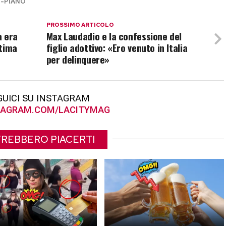
-PIANO
PROSSIMO ARTICOLO
a era
Max Laudadio e la confessione del
ttima
figlio adottivo: «Ero venuto in Italia
per delinquere»
GUICI SU INSTAGRAM
AGRAM.COM/LACITYMAG
REBBERO PIACERTI