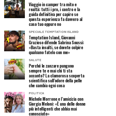
Viaggio in camper tra mito e
realtà: tutti i pro, i contro e la
guida definitiva per capire se
questa esperienza fa davvero al
caso tuo oppure no
SPECIALE TEMPTATION ISLAND
Temptation Island, Giovanni
Grazioso difende Sabrina Soussi:
«Basta insulti, se dovete colpire
qualcuno fatelo con me»
SALUTE
Perché le zanzare pungono
sempre te e mai chi ti sta
accanto? La clamorosa scoperta
scientifica sull’odore della pelle
che cambia ogni cosa
POLITICA
Michele Morrone e l’amicizia con
Giorgia Meloni: «È una delle donne
più intelligenti che abbia mai
conosciuto»