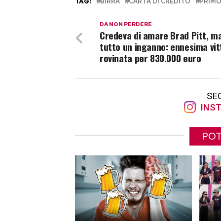
TAG:
BIRRA
CARTA DI CREDITO
PRIMO
DA NON PERDERE
Credeva di amare Brad Pitt, m
tutto un inganno: ennesima vi
rovinata per 830.000 euro
SE
INST
POT