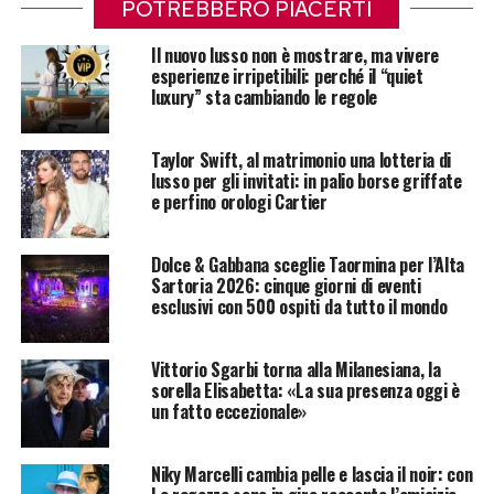
POTREBBERO PIACERTI
Il nuovo lusso non è mostrare, ma vivere
esperienze irripetibili: perché il “quiet
luxury” sta cambiando le regole
Taylor Swift, al matrimonio una lotteria di
lusso per gli invitati: in palio borse griffate
e perfino orologi Cartier
Dolce & Gabbana sceglie Taormina per l’Alta
Sartoria 2026: cinque giorni di eventi
esclusivi con 500 ospiti da tutto il mondo
Vittorio Sgarbi torna alla Milanesiana, la
sorella Elisabetta: «La sua presenza oggi è
un fatto eccezionale»
Niky Marcelli cambia pelle e lascia il noir: con