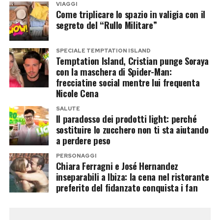
dagli scarpini
”.
VIAGGI
Come triplicare lo spazio in valigia con il
segreto del “Rullo Militare”
Suor Francesca gioca esterno d’attacco, non si
sente Messi né Ronaldo, ma ha un idolo:
SPECIALE TEMPTATION ISLAND
“
Barbara Bonansea
, della Juve e della
Temptation Island, Cristian punge Soraya
Nazionale. Mi piacerebbe saper tirare come lei. Il
con la maschera di Spider-Man:
frecciatine social mentre lui frequenta
calcio maschile invece mi ha un po’ nauseato: tra
Nicole Cena
genitori che si prendono a botte alle partite dei
SALUTE
figli e stipendi miliardari,
è diventato un
Il paradosso dei prodotti light: perché
mondo poco etico
”.
sostituire lo zucchero non ti sta aiutando
a perdere peso
Le Sister Football Team giocano sul serio. “
Sì,
PERSONAGGI
partecipiamo per vincere
. Siamo
Chiara Ferragni e José Hernandez
inseparabili a Ibiza: la cena nel ristorante
competitive. Suor Emilia, per esempio, giocava
preferito del fidanzato conquista i fan
nella Nazionale romena prima della vocazione. E
il nostro ultimo successo è freschissimo:
il 23