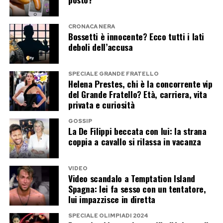
Papa, suor Francesca non esita. “
L’ho
incontrato due volte. Ci ha benedette e
CRONACA NERA
Bossetti è innocente? Ecco tutti i lati
incoraggiate. Se venisse a vederci, sarebbe
deboli dell’accusa
il nostro mondiale personale
”.
SPECIALE GRANDE FRATELLO
La palla è rotonda, anche per chi ha preso i voti.
Helena Prestes, chi è la concorrente vip
E in fondo, dice suor Francesca,
“non importa
del Grande Fratello? Età, carriera, vita
privata e curiosità
se il campo è un prato o il mondo intero:
l’importante è continuare a correre verso il
GOSSIP
La De Filippi beccata con lui: la strana
bene”
.
coppia a cavallo si rilassa in vacanza
Post Views:
782
VIDEO
Video scandalo a Temptation Island
Spagna: lei fa sesso con un tentatore,
lui impazzisce in diretta
SPECIALE OLIMPIADI 2024