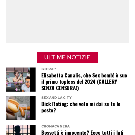
ha preferito mantenere il silenzio.
Sullo sfondo resta lo speciale di
Temptation Island
L’intera vicenda potrebbe trovare nuovi sviluppi
qualora Canale 5 decidesse di realizzare la
ULTIME NOTIZIE
puntata speciale dedicata agli aggiornamenti
delle coppie dopo il programma.
GOSSIP
Elisabetta Canalis, che Sex bomb! è suo
il primo topless del 2024 (GALLERY
Nelle ultime settimane diversi protagonisti del
SENZA CENSURA!)
reality hanno lasciato intendere di non poter
SEX AND LA CITY
ancora parlare liberamente delle rispettive
Dick Rating: che voto mi dai se te lo
posto?
situazioni sentimentali, alimentando le
indiscrezioni su un possibile appuntamento a
CRONACA NERA
settembre.
Bossetti è innocente? Ecco tutti i lati