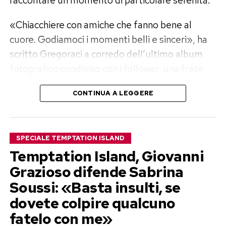
raccontare un momento di particolare serenità.
«Chiacchiere con amiche che fanno bene al
cuore. Godiamoci i momenti belli e sinceri», ha
scritto Gregoraci a corredo dell’ultimo album
fotografico condiviso con i follower, una frase
che riassume perfettamente lo spirito delle sue
CONTINUA A LEGGERE
vacanze.
Mare cristallino, sport e serate con
SPECIALE TEMPTATION ISLAND
gli amici
Temptation Island, Giovanni
Nelle immagini pubblicate su Instagram la
Grazioso difende Sabrina
protagonista assoluta è la Sardegna, da anni una
Soussi: «Basta insulti, se
delle destinazioni preferite della showgirl.
dovete colpire qualcuno
fatelo con me»
Elisabetta si mostra mentre risale sulla barca