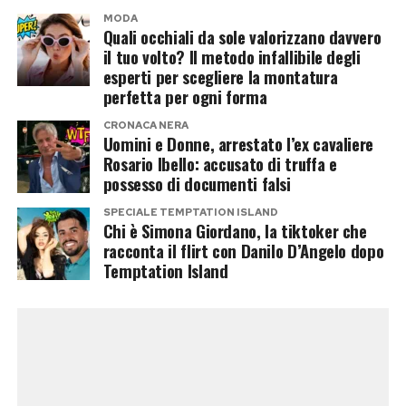
Temptation Island
le avrebbe spiegato di essere
villaggio.
MODA
ormai single e libero da qualsiasi legame con
Quali occhiali da sole valorizzano davvero
il tuo volto? Il metodo infallibile degli
Francesca Coppola. Da lì sarebbe nata una
Post Views:
190
esperti per scegliere la montatura
frequentazione durata alcune settimane.
perfetta per ogni forma
CRONACA NERA
Sempre secondo il suo racconto, il rapporto si
Uomini e Donne, arrestato l’ex cavaliere
sarebbe poi interrotto improvvisamente dopo
Rosario Ibello: accusato di truffa e
possesso di documenti falsi
una serata trascorsa insieme, spingendola a
raccontare pubblicamente la propria versione
SPECIALE TEMPTATION ISLAND
Chi è Simona Giordano, la tiktoker che
dei fatti.
racconta il flirt con Danilo D’Angelo dopo
Temptation Island
È importante sottolineare che, allo stato
attuale,
si tratta esclusivamente della
ricostruzione fornita da Simona Giordano
.
Danilo D’Angelo non ha confermato né smentito
quanto raccontato, mentre Francesca Coppola