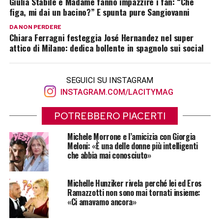
Giulia Stabile e Madame fanno impazzire i fan: “Che
figa, mi dai un bacino?” E spunta pure Sangiovanni
DA NON PERDERE
Chiara Ferragni festeggia José Hernandez nel super
attico di Milano: dedica bollente in spagnolo sui social
SEGUICI SU INSTAGRAM
INSTAGRAM.COM/LACITYMAG
POTREBBERO PIACERTI
Michele Morrone e l’amicizia con Giorgia
Meloni: «È una delle donne più intelligenti
che abbia mai conosciuto»
Michelle Hunziker rivela perché lei ed Eros
Ramazzotti non sono mai tornati insieme:
«Ci amavamo ancora»