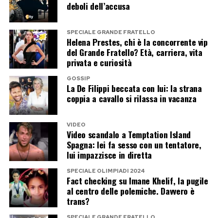
deboli dell’accusa
Fino ad allora, il racconto di Simona Giordano
resta uno degli elementi che continuano ad
SPECIALE GRANDE FRATELLO
Helena Prestes, chi è la concorrente vip
alimentare il gossip intorno a Danilo D’Angelo e
del Grande Fratello? Età, carriera, vita
Francesca Coppola. Una storia ancora priva di
privata e curiosità
una versione condivisa da tutti i protagonisti e
GOSSIP
che potrebbe riservare nuovi colpi di scena nelle
La De Filippi beccata con lui: la strana
coppia a cavallo si rilassa in vacanza
prossime settimane.
VIDEO
Post Views:
176
Video scandalo a Temptation Island
Spagna: lei fa sesso con un tentatore,
lui impazzisce in diretta
SPECIALE OLIMPIADI 2024
Fact checking su Imane Khelif, la pugile
al centro delle polemiche. Davvero è
trans?
SPECIALE GRANDE FRATELLO