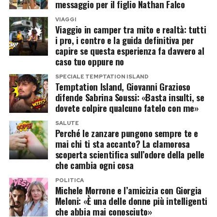
Un messaggio che va oltre il reality
messaggio per il figlio Nathan Falco
differenza d’età con il compagno.
VIAGGI
Il percorso di Giovanni e Sabrina si è concluso
Viaggio in camper tra mito e realtà: tutti
Quell’esperienza televisiva aveva contribuito ad
davanti alle telecamere, ma lo sfogo dell’ex
i pro, i contro e la guida definitiva per
aumentare la sua popolarità, ben prima che il
capire se questa esperienza fa davvero al
fidanzato dimostra come, almeno sul piano
suo nome venisse accostato a
Temptation
caso tuo oppure no
umano, il rispetto possa sopravvivere anche alla
Island
.
SPECIALE TEMPTATION ISLAND
fine di una relazione.
Temptation Island, Giovanni Grazioso
difende Sabrina Soussi: «Basta insulti, se
Il racconto della frequentazione con
Pur non condividendo le scelte fatte da Sabrina
dovete colpire qualcuno fatelo con me»
Danilo D’Angelo
durante il programma, Giovanni ha scelto di
SALUTE
esporsi per chiedere ai follower di fermare gli
Perché le zanzare pungono sempre te e
Secondo quanto riferito dalla stessa Simona
mai chi ti sta accanto? La clamorosa
insulti, ricordando che dietro i protagonisti del
scoperta scientifica sull’odore della pelle
attraverso i propri profili social, la conoscenza
reality ci sono persone reali.
che cambia ogni cosa
con Danilo D’Angelo sarebbe iniziata dopo la
POLITICA
Un messaggio che, nelle ultime ore, ha raccolto
conclusione delle registrazioni del reality.
Michele Morrone e l’amicizia con Giorgia
numerosi apprezzamenti anche tra chi aveva
Meloni: «È una delle donne più intelligenti
La creator sostiene che l’ex protagonista di
che abbia mai conosciuto»
seguito con passione la loro storia all’interno del