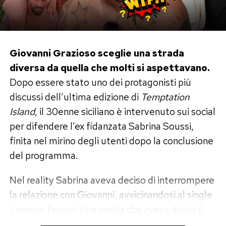
soltanto in un asciugamano nella camera
d’albergo.
Il momento più bello è con Nathan
Giovanni Grazioso sceglie una strada
diversa da quella che molti si aspettavano.
Falco
Dopo essere stato uno dei protagonisti più
Tra le fotografie condivise da Elisabetta
discussi dell’ultima edizione di
Temptation
Gregoraci, quelle che hanno raccolto più
Island
, il 30enne siciliano è intervenuto sui social
apprezzamenti sono dedicate al figlio Nathan
per difendere l’ex fidanzata Sabrina Soussi,
Falco, nato dal matrimonio con Flavio Briatore.
finita nel mirino degli utenti dopo la conclusione
del programma.
Mamma e figlio appaiono sorridenti durante una
serata trascorsa insieme in un locale affacciato
Nel reality Sabrina aveva deciso di interrompere
sul mare, tra musica, luci e atmosfera estiva.
la relazione con Giovanni, avvicinandosi al single
Lorenzo Ferrari. Una scelta che aveva diviso il
«Mare sardo e tempo di qualità: mamma e
pubblico e che, nelle settimane successive alla