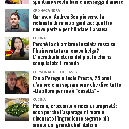
spuntano vecchi baci e messaggi d’amore
l’idea di un nuovo arrivo è sembrata
CRONACA NERA
Non tutti credono che la relazione con Dodi
Garlasco, Andrea Sempio verso la
immediatamente credibile.
fosse nata come grande amore.
richiesta di rinvio a giudizio: quattro
nuove perizie per blindare l’accusa
Ma il gossip, come spesso accade, è corso
Secondo Judy Wade, Diana potrebbe essersi
molto più veloce dei fatti.
CUCINA
avvicinata a lui anche per provocare Hasnat
Perché la chiamiamo insalata russa se
l’ha inventata un cuoco belga?
Khan. Dodi aveva yacht, jet privati e una vita
Le foto in bikini frenano i fan
L’incredibile storia del piatto che ha
perfetta per attirare i paparazzi. Mostrarsi felice
conquistato il mondo
A raffreddare l’entusiasmo sono state le
accanto a lui avrebbe potuto essere anche un
PERSONAGGI E INTERVISTE
immagini pubblicate successivamente da
modo per far ingelosire l’ex.
Paola Perego e Lucio Presta, 25 anni
Cecilia.
d’amore e un soprannome che dice tutto:
«Da allora per me è “casetta”»
Questo, però, non esclude che una storia nata
Nelle foto in piscina, la sorella di Belén mostra
forse come ripicca possa essere diventata
CUCINA
Piccola, croccante e ricca di proprietà:
un addome tonico e piatto, dettaglio che ha
qualcosa di più serio.
ecco perché l’asparago di mare è
spinto molti a ritenere improbabile che possa
diventato l’ingrediente segreto più
Il punto resta proprio questo: non sappiamo
essere già in dolce attesa.
amato dai grandi chef italiani