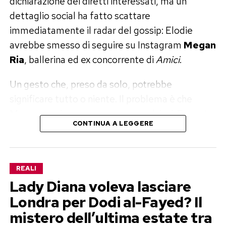
dichiarazione dei diretti interessati, ma un
dettaglio social ha fatto scattare
immediatamente il radar del gossip: Elodie
avrebbe smesso di seguire su Instagram
Megan
Ria
, ballerina ed ex concorrente di
Amici
.
Un gesto che, preso da solo, potrebbe
significare tutto o niente. Il problema è che
Megan non è una conoscenza qualsiasi. Fa parte
CONTINUA A LEGGERE
del corpo di ballo di Elodie ed è stata molto
vicina in passato proprio a Franceska Nuredini.
Elodie, Franceska e Megan Ria: il
REALI
Lady Diana voleva lasciare
triangolo che fa parlare
Londra per Dodi al-Fayed? Il
Megan Ria è un volto conosciuto dal pubblico
mistero dell’ultima estate tra