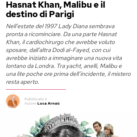
televisivo. Dopo
Amici
, ha partecipato a
Pechino
Hasnat Khan, Malibu e il
Express
ed è entrata nel corpo di ballo di Elodie,
destino di Parigi
con cui aveva già collaborato nel videoclip di
Nell’estate del 1997 Lady Diana sembrava
Tribale
.
pronta a ricominciare. Da una parte Hasnat
Khan, il cardiochirurgo che avrebbe voluto
Durante il tour negli stadi del 2025, però, ad
sposare, dall’altra Dodi al-Fayed, con cui
attirare l’attenzione non erano state soltanto le
avrebbe iniziato a immaginare una nuova vita
coreografie. Megan e Franceska si erano
lontano da Londra. Tra yacht, anelli, Malibu e
scambiate baci sul palco, immagini diventate
una lite poche ore prima dell’incidente, il mistero
rapidamente virali e lette allora come parte
resta aperto.
dello spettacolo e della loro complicità.
Pubblicato
il
Ora quelle scene sono tornate
Autore
Luca Arnaù
improvvisamente sotto i riflettori.
I vecchi post tra Megan e Franceska