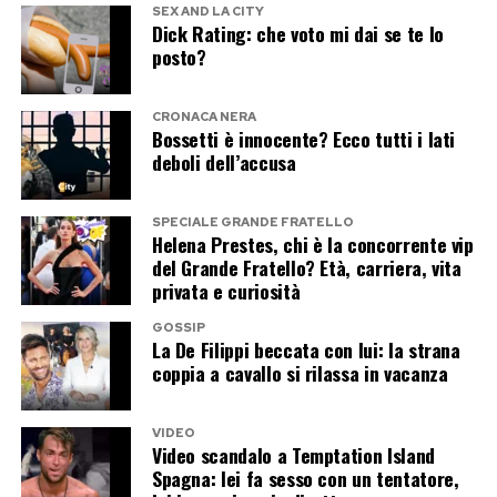
enigmatico che ha fatto centro: poche parole, un
SEX AND LA CITY
Judy Wade racconta che tra i due sarebbe
Dick Rating: che voto mi dai se te lo
sorriso e il gossip servito.
posto?
scoppiata una «violenta discussione». Diana
avrebbe chiesto di rallentare, spaventata sia per
Se Ignazio voleva incuriosire i fan, missione
CRONACA NERA
la propria sicurezza sia per quella dei fotografi.
compiuta.
Bossetti è innocente? Ecco tutti i lati
deboli dell’accusa
Poche ore dopo, nella notte tra il 30 e il 31
Post Views:
198
agosto, la Mercedes su cui viaggiavano si
SPECIALE GRANDE FRATELLO
schiantò nel Tunnel dell’Alma.
Helena Prestes, chi è la concorrente vip
del Grande Fratello? Età, carriera, vita
privata e curiosità
Dodi morì sul colpo. Diana venne trasportata
all’ospedale Pitié-Salpêtrière, dove morì nelle
GOSSIP
La De Filippi beccata con lui: la strana
prime ore del mattino.
coppia a cavallo si rilassa in vacanza
Il vero ultimo amore di Diana resta
VIDEO
Video scandalo a Temptation Island
un mistero
Spagna: lei fa sesso con un tentatore,