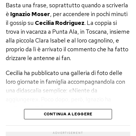
Basta una frase, soprattutto quando a scriverla
Hasnat Khan, l’uomo che Diana
Quel che appare certo è che il defollow ha
è
Ignazio Moser
, per accendere in pochi minuti
riacceso l’attenzione su un legame del passato
il gossip su
Cecilia Rodriguez
. La coppia si
avrebbe voluto sposare
e trasformato vecchie foto e baci in materiale
trova in vacanza a Punta Ala, in Toscana, insieme
Prima di Dodi c’era stato Hasnat Khan.
da analizzare.
alla piccola Clara Isabel e al loro cagnolino, e
proprio da lì è arrivato il commento che ha fatto
Tra Elodie e Franceska, per ora,
Lady Diana lo aveva conosciuto nel 1995 al
drizzare le antenne ai fan.
Royal Brompton Hospital e, secondo molte
nessuna crisi
ricostruzioni, la relazione sarebbe durata circa
Cecilia ha pubblicato una galleria di foto delle
due anni.
loro giornate in famiglia accompagnandola con
Nonostante il rumore social, non ci sono al
una didascalia semplice: «Niente da
momento segnali concreti di una crisi tra Elodie
Judy Wade sostiene che Diana avrebbe voluto
aggiungere». Poco dopo, però, Ignazio ha
e Franceska Nuredini.
sposarlo e che immaginasse con lui una vita
replicato: «O forse sì…», aggiungendo
capace di unire mondi e culture differenti. Ma
Le due hanno continuato a mostrarsi vicine e la
CONTINUA A LEGGERE
un’emoticon sorridente.
Khan avrebbe sofferto il peso della fama della
loro relazione sembra procedere normalmente.
principessa e non avrebbe voluto vivere come
Apriti cielo.
ADVERTISEMENT