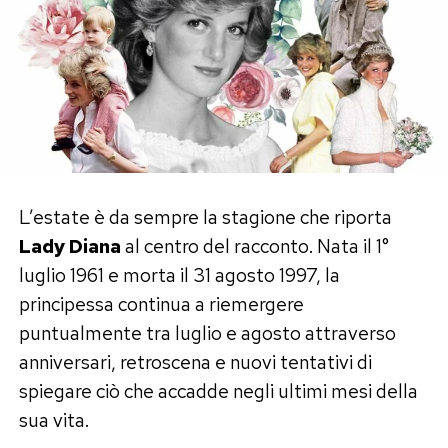
Secondo le indiscrezioni rilanciate anche da
Il
Messaggero
, sul web sarebbero riemerse
vecchie fotografie di Megan Ria e Franceska
Nuredini accompagnate da didascalie molto
affettuose, con espressioni come «quanto ti
amo», «mio amore» e «amore mio».
Da qui è partita l’ipotesi che tra le due ballerine,
L’estate è da sempre la stagione che riporta
in passato, possa esserci stato un legame più
Lady Diana
al centro del racconto. Nata il 1°
intenso di una semplice amicizia.
luglio 1961 e morta il 31 agosto 1997, la
principessa continua a riemergere
Al momento, però, non esiste alcuna conferma
puntualmente tra luglio e agosto attraverso
diretta di una relazione sentimentale tra Megan
anniversari, retroscena e nuovi tentativi di
e Franceska. Le foto e le dediche testimoniano
spiegare ciò che accadde negli ultimi mesi della
una forte vicinanza, ma non bastano da sole per
sua vita.
stabilire la natura del rapporto.