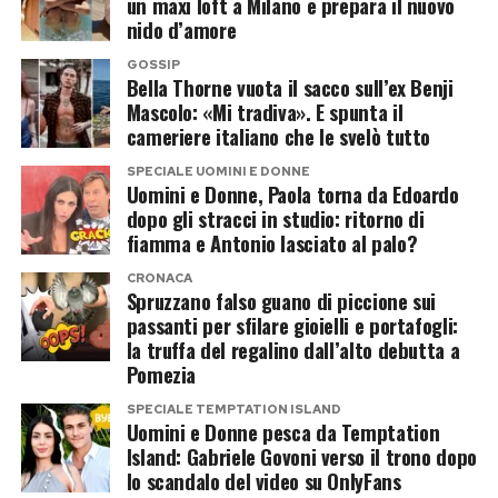
un maxi loft a Milano e prepara il nuovo
nido d’amore
GOSSIP
Bella Thorne vuota il sacco sull’ex Benji
Mascolo: «Mi tradiva». E spunta il
cameriere italiano che le svelò tutto
SPECIALE UOMINI E DONNE
Uomini e Donne, Paola torna da Edoardo
dopo gli stracci in studio: ritorno di
fiamma e Antonio lasciato al palo?
CRONACA
Spruzzano falso guano di piccione sui
passanti per sfilare gioielli e portafogli:
la truffa del regalino dall’alto debutta a
Pomezia
SPECIALE TEMPTATION ISLAND
Uomini e Donne pesca da Temptation
Island: Gabriele Govoni verso il trono dopo
lo scandalo del video su OnlyFans