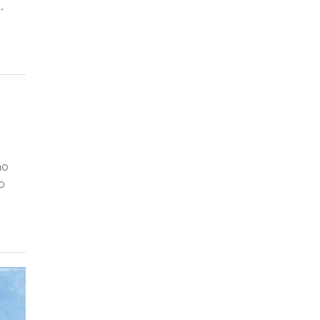
.
no
o