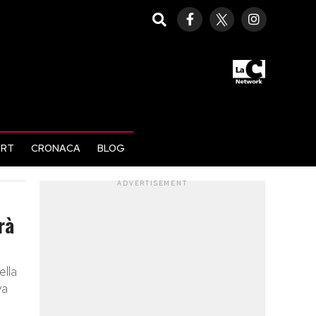
ORT
CRONACA
BLOG
ADVERTISEMENT
rà
ella
va