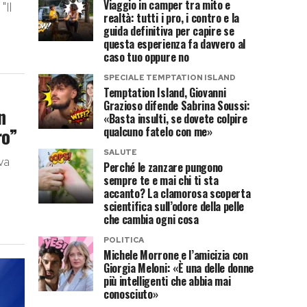
Viaggio in camper tra mito e
"Il
realtà: tutti i pro, i contro e la
guida definitiva per capire se
questa esperienza fa davvero al
caso tuo oppure no
SPECIALE TEMPTATION ISLAND
Temptation Island, Giovanni
Grazioso difende Sabrina Soussi:
n
«Basta insulti, se dovete colpire
ro”
qualcuno fatelo con me»
SALUTE
va
Perché le zanzare pungono
sempre te e mai chi ti sta
accanto? La clamorosa scoperta
scientifica sull’odore della pelle
che cambia ogni cosa
POLITICA
Michele Morrone e l’amicizia con
Giorgia Meloni: «È una delle donne
più intelligenti che abbia mai
conosciuto»