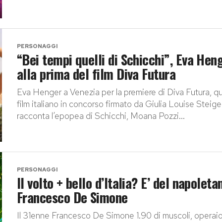
PERSONAGGI
“Bei tempi quelli di Schicchi”, Eva Hen
alla prima del film Diva Futura
Eva Henger a Venezia per la premiere di Diva Futura, q
film italiano in concorso firmato da Giulia Louise Steige
racconta l’epopea di Schicchi, Moana Pozzi...
PERSONAGGI
Il volto + bello d’Italia? E’ del napoleta
Francesco De Simone
Il 31enne Francesco De Simone 1.90 di muscoli, operai