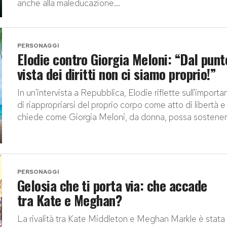
anche alla maleducazione...
PERSONAGGI
Elodie contro Giorgia Meloni: “Dal punt
vista dei diritti non ci siamo proprio!”
In un'intervista a Repubblica, Elodie riflette sull'importa
di riappropriarsi del proprio corpo come atto di libertà e 
chiede come Giorgia Meloni, da donna, possa sostenere
PERSONAGGI
Gelosia che ti porta via: che accade
tra Kate e Meghan?
La rivalità tra Kate Middleton e Meghan Markle è stata