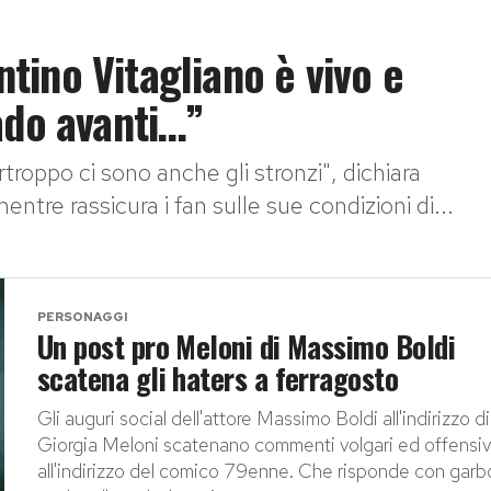
ino Vitagliano è vivo e
ado avanti…”
troppo ci sono anche gli stronzi", dichiara
ntre rassicura i fan sulle sue condizioni di...
PERSONAGGI
Un post pro Meloni di Massimo Boldi
scatena gli haters a ferragosto
Gli auguri social dell'attore Massimo Boldi all'indirizzo di
Giorgia Meloni scatenano commenti volgari ed offensiv
all'indirizzo del comico 79enne. Che risponde con garb