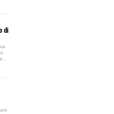
o di
nza
si
...
 uno