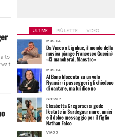
ULTIME
PIÙ LETTE
VIDEO
ger
MUSICA
Da Vasco a Ligabue, il mondo della
musica piange Francesco Guccini:
uarto
«Ci mancherai, Maestro»
rwalt
MUSICA
Al Bano bloccato su un volo
Ryanair: i passeggeri gli chiedono
di cantare, ma lui dice no
GOSSIP
Elisabetta Gregoraci si gode
no
l’estate in Sardegna: mare, amici
e il dolce messaggio per il figlio
Nathan Falco
o
VIAGGI