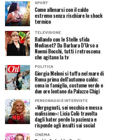
SPORT
Come allenarsi con il caldo
estremo senza rischiare lo shock
termico
TELEVISIONE
Ballando con le Stelle sfida
Mediaset? Da Barbara D’Urso a
Noemi Bocchi, tutti i retroscena
che agitano la tv
POLITICA
Giorgia Meloni si tuffa nel mare di
Roma prima dell’autunno caldo:
cena in famiglia, costume verde e
due ore lontano da Palazzo Chigi
PERSONAGGI E INTERVISTE
«Vergognati, sei vecchia e messa
malissimo»: Licia Colò travolta
dagli hater perde la pazienza e
risponde agli insulti sui social
CINEMA