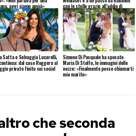
vi»: «Non parlava per una
Mediaset è a un passo da Ballando
ana, oggi siamo amici»
con le stelle grazie all’addio di
Selvaggia Lucarelli
a Satta e Selvaggia Lucarelli,
Simone Di Pasquale ha sposato
 continua: dal caso Roggero al
Maria Di Stolfo, le immagini delle
gio privato finito sui social
nozze: «Finalmente posso chiamarti
mio marito»
 altro che seconda