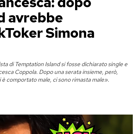
rancesca: dopo
d avrebbe
ikToker Simona
a di Temptation Island si fosse dichiarato single e
ncesca Coppola. Dopo una serata insieme, però,
 è comportato male, ci sono rimasta male».