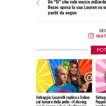
Un “Sì” che vale mezzo miliardo
Bezos sposa la sua Lauren su 
yacht da sogno
SE
INST
POT
Selvaggia Lucarelli replica a Salmo
Selvagg
sul tumore della pelle: «Il dissing
Pappal