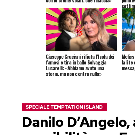
con le creme solari, che finaccia»
puniti
settim
Giuseppe Cruciani rifiuta l’Isola dei
Meliss
famosi e tira in ballo Selvaggia
la lite
Lucarelli: «Abbiamo avuto una
messag
storia, ma non c’entra nulla»
SPECIALE TEMPTATION ISLAND
Danilo D’Angelo,