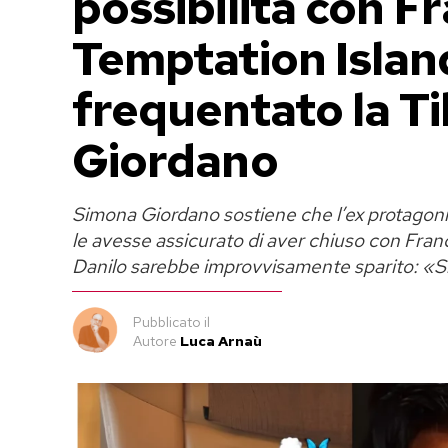
possibilità con F
Temptation Islan
frequentato la T
Giordano
Simona Giordano sostiene che l’ex protagonist
le avesse assicurato di aver chiuso con Fra
Danilo sarebbe improvvisamente sparito: «Si
Pubblicato
il
Autore
Luca Arnaù