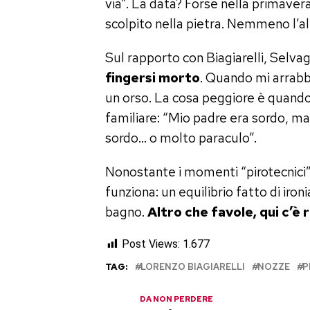
via”. La data? Forse nella primavera
scolpito nella pietra. Nemmeno l’al
Sul rapporto con Biagiarelli, Selva
fingersi morto
. Quando mi arrabb
un orso. La cosa peggiore è quando
familiare: “Mio padre era sordo, m
sordo… o molto paraculo”.
Nonostante i momenti “pirotecnici”
funziona: un equilibrio fatto di ironi
bagno.
Altro che favole, qui c’è 
Post Views:
1.677
TAG:
LORENZO BIAGIARELLI
NOZZE
P
DA NON PERDERE