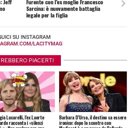
: Jeff
Furente con l’ex moglie Francesco
uno
Sarcina: è nuovamente battaglia
legale per la figlia
GUICI SU INSTAGRAM
AGRAM.COM/LACITYMAG
REBBERO PIACERTI
ia Lucarelli, l’ex Laerte
Barbara D’Urso, il destino sa essere
ardo racconta i «silenzi
ironico: dopo lo scontro con