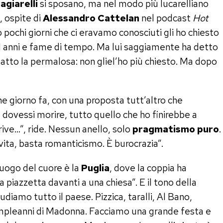
agiarelli
si sposano, ma nel modo più lucarelliano
, ospite di
Alessandro Cattelan
nel podcast
Hot
o pochi giorni che ci eravamo conosciuti gli ho chiesto
 41 anni e fame di tempo. Ma lui saggiamente ha detto
o fatto la permalosa: non gliel’ho più chiesto. Ma dopo
he giorno fa, con una proposta tutt’altro che
 dovessi morire, tutto quello che ho finirebbe a
rive…”, ride. Nessun anello, solo
pragmatismo puro
.
vita, basta romanticismo. È burocrazia”.
 luogo del cuore è la
Puglia
, dove la coppia ha
 piazzetta davanti a una chiesa”. E il tono della
diamo tutto il paese. Pizzica, taralli, Al Bano,
mpleanni di Madonna. Facciamo una grande festa e