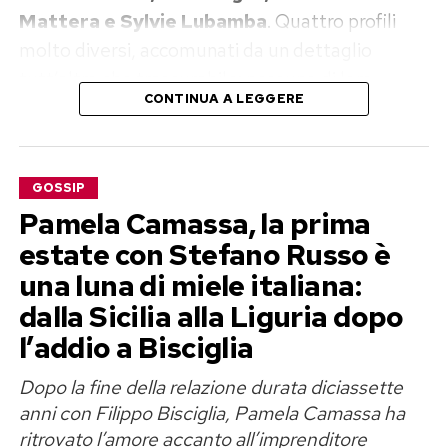
Mattera e Sylvie Lubamba
. Quattro profili
molto diversi, accomunati da un dettaglio
tutt’altro che trascurabile: nessuno di loro
CONTINUA A LEGGERE
rappresenta il classico personaggio che il
pubblico si aspetterebbe di vedere rinchiuso per
settimane sotto l’occhio delle telecamere.
GOSSIP
Per il momento, però, conviene tenere lo
Pamela Camassa, la prima
champagne in frigorifero. Si parla di trattative,
estate con Stefano Russo è
contatti e candidature, non di concorrenti
una luna di miele italiana:
ufficiali. Il cast definitivo resta segreto e
dalla Sicilia alla Liguria dopo
Mediaset non ha ancora annunciato chi varcherà
l’addio a Bisciglia
davvero la soglia della Casa.
Dopo la fine della relazione durata diciassette
Grande Fratello Vip 2026, Aldo
anni con Filippo Bisciglia, Pamela Camassa ha
ritrovato l’amore accanto all’imprenditore