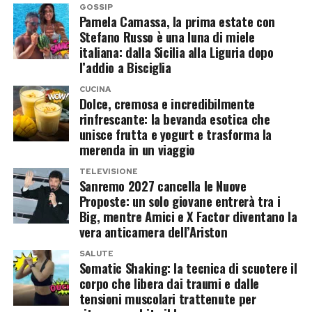
Temptation Island
a cena con altre persone»,
Dopo Filippo Bisciglia, una nuova
GOSSIP
avrebbe raccontato la persona che li ha
Pamela Camassa, la prima estate con
vita senza frecciate
Stefano Russo è una luna di miele
riconosciuti nel locale.
italiana: dalla Sicilia alla Liguria dopo
l’addio a Bisciglia
Pamela Camassa e
Filippo Bisciglia
hanno
La presenza di amici ridimensiona
annunciato la separazione nell’autunno del
CUCINA
inevitabilmente le ipotesi più romantiche.
Dolce, cremosa e incredibilmente
2025, chiudendo una relazione iniziata nel 2008.
Potrebbe trattarsi di una semplice serata tra ex
rinfrescante: la bevanda esotica che
Diciassette anni insieme, nessun matrimonio e
unisce frutta e yogurt e trasforma la
protagonisti del programma, magari organizzata
nessun figlio, ma un legame che agli occhi del
merenda in un viaggio
durante una vacanza comune. Tuttavia, nel
pubblico sembrava destinato a durare ancora a
TELEVISIONE
microcosmo di
Temptation Island
, basta una
Sanremo 2027 cancella le Nuove
lungo.
cena per trasformare due conoscenti in una
Proposte: un solo giovane entrerà tra i
Big, mentre Amici e X Factor diventano la
possibile nuova coppia. Soprattutto quando i
I due non hanno mai spiegato nel dettaglio le
vera anticamera dell’Ariston
diretti interessati, davanti alle telecamere,
ragioni dell’addio e Pamela non ha trasformato
sembravano guardare altrove.
SALUTE
la rottura in una guerra pubblica. Ha preferito
Somatic Shaking: la tecnica di scuotere il
corpo che libera dai traumi e dalle
voltare pagina e proteggere la nuova relazione
Sara aveva infatti costruito un rapporto molto
tensioni muscolari trattenute per
fino a quando non si è sentita pronta a
intenso con il tentatore Andrea, ribattezzato