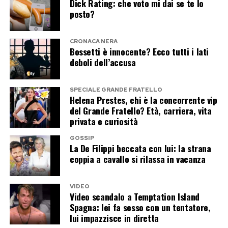
Dick Rating: che voto mi dai se te lo
non ha mai ceduto
posto?
Nel villaggio Lory aveva fatto perdere la testa a
CRONACA NERA
Sabrina, che non aveva nascosto l’attrazione nei
Bossetti è innocente? Ecco tutti i lati
suoi confronti. Il tentatore, però, aveva
deboli dell’accusa
mantenuto le distanze, respingendo i tentativi di
avvicinamento e lasciando intendere di non
SPECIALE GRANDE FRATELLO
Helena Prestes, chi è la concorrente vip
provare lo stesso interesse.
del Grande Fratello? Età, carriera, vita
privata e curiosità
Dopo il programma aveva anche difeso Sabrina
GOSSIP
dalle critiche, ma il suo gesto non aveva
La De Filippi beccata con lui: la strana
prodotto alcun seguito sentimentale. Ora la
coppia a cavallo si rilassa in vacanza
cena con Sara rimescola improvvisamente le
carte e apre uno scenario che, fino a poche ore
VIDEO
Video scandalo a Temptation Island
fa, nessuno avrebbe considerato.
Spagna: lei fa sesso con un tentatore,
lui impazzisce in diretta
Parlare di relazione appare prematuro: l’unico