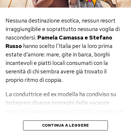
televisivi e non ha mai costruito la propria
carriera sulle dinamiche del gossip. Vederlo
nella Casa rappresenterebbe quindi una piccola
Nessuna destinazione esotica, nessun resort
rivoluzione.
irraggiungibile e soprattutto nessuna voglia di
nascondersi.
Pamela Camassa e Stefano
Resta da capire se abbia davvero deciso di
Russo
hanno scelto l’Italia per la loro prima
concedersi questa avventura o se il suo nome
estate d’amore: mare, gite in barca, borghi
faccia parte della lunga lista di desideri degli
incantevoli e piatti locali consumati con la
autori. Nel Grande Fratello, del resto, tra un
serenità di chi sembra avere già trovato il
contatto e una valigia preparata esiste spesso
proprio ritmo di coppia.
una distanza siderale.
La conduttrice ed ex modella ha condiviso su
Gabriel Garko torna nella Casa, ma
Instagram diverse immagini delle vacanze
questa volta da concorrente?
insieme al nuovo compagno. Non ha riempito le
didascalie di frasi romantiche né pubblicato
Anche il nome di
Gabriel Garko
riaccende
CONTINUA A LEGGERE
solenni dichiarazioni: a raccontare la relazione