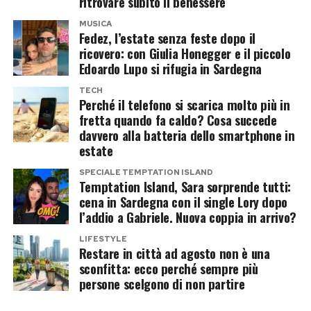
ritrovare subito il benessere
mostrarla.
“Hulk” dal fidanzato Gabriele. Quella vicinanza
MUSICA
Fedez, l’estate senza feste dopo il
aveva fatto perdere la pazienza a quest’ultimo,
Ora le fotografie dell’estate con Stefano Russo
ricovero: con Giulia Honegger e il piccolo
protagonista della famosa corsa sulla spiaggia
raccontano più di qualsiasi intervista. Sicilia,
Edoardo Lupo si rifugia in Sardegna
per affrontare il single.
Toscana e Liguria compongono la geografia di
TECH
Perché il telefono si scarica molto più in
un amore appena cominciato, ma già
Dopo Gabriele, il contatto con
fretta quando fa caldo? Cosa succede
abbastanza solido da attraversare l’Italia.
davvero alla batteria dello smartphone in
Andrea è durato pochissimo
Nessuna promessa eterna, almeno sui social.
estate
Soltanto mare, sorrisi e cuori rossi. Che, per una
Terminata l’esperienza nel villaggio, Sara ha
SPECIALE TEMPTATION ISLAND
Temptation Island, Sara sorprende tutti:
coppia intenzionata a evitare il gossip urlato,
raccontato di aver sentito Andrea soltanto per
cena in Sardegna con il single Lory dopo
rappresentano già una dichiarazione piuttosto
pochi giorni. Poi ha interrotto ogni contatto e si è
l’addio a Gabriele. Nuova coppia in arrivo?
chiara.
rifugiata negli affetti familiari per affrontare le
LIFESTYLE
Restare in città ad agosto non è una
conseguenze della rottura con Gabriele.
sconfitta: ecco perché sempre più
Post Views:
131
persone scelgono di non partire
La fine della loro relazione non sarebbe stata