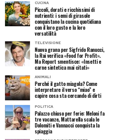
CUCINA
Piccoli, dorati e ricchissimi di
nutrienti: i semi di girasole
conquistano la cucina quotidiana
con il loro gusto e la loro
versatilità
TELEVISIONE
Nuova grana per Sigfrido Ranucci,
la Rai verifica «Food for Profit».
Ma Report smentisce: «Insetti e
carne sintetica mai citati»
ANIMALI
Perché il gatto miagola? Come
interpretare il verso “miao” e
capire cosa sta cercando di dirti
POLITICA
Palazzo chiuso per ferie: Meloni fa
tre vacanze, Mattarella scala le
Dolomiti e Vannacci conquista la
spiaggia