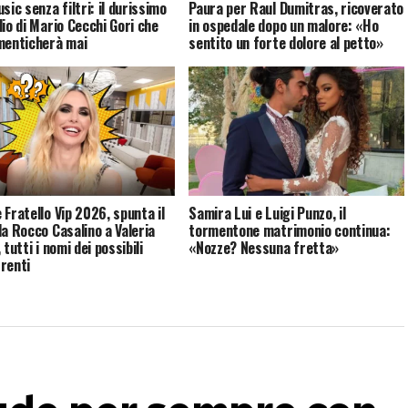
sic senza filtri: il durissimo
Paura per Raul Dumitras, ricoverato
lio di Mario Cecchi Gori che
in ospedale dopo un malore: «Ho
menticherà mai
sentito un forte dolore al petto»
 Fratello Vip 2026, spunta il
Samira Lui e Luigi Punzo, il
da Rocco Casalino a Valeria
tormentone matrimonio continua:
 tutti i nomi dei possibili
«Nozze? Nessuna fretta»
renti