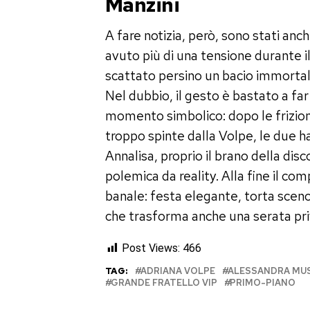
Manzini
A fare notizia, però, sono stati anc
avuto più di una tensione durante il
scattato persino un bacio immortal
Nel dubbio, il gesto è bastato a fa
momento simbolico: dopo le frizion
troppo spinte dalla Volpe, le due h
Annalisa, proprio il brano della disc
polemica da reality. Alla fine il c
banale: festa elegante, torta scenog
che trasforma anche una serata priv
Post Views:
466
TAG:
ADRIANA VOLPE
ALESSANDRA MUS
GRANDE FRATELLO VIP
PRIMO-PIANO