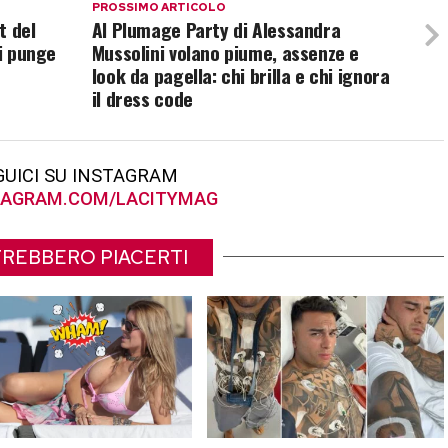
PROSSIMO ARTICOLO
t del
Al Plumage Party di Alessandra
oi punge
Mussolini volano piume, assenze e
look da pagella: chi brilla e chi ignora
il dress code
GUICI SU INSTAGRAM
AGRAM.COM/LACITYMAG
REBBERO PIACERTI