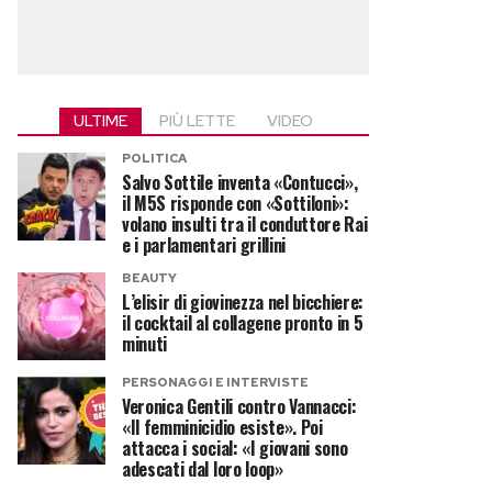
ULTIME
PIÙ LETTE
VIDEO
POLITICA
Salvo Sottile inventa «Contucci»,
il M5S risponde con «Sottiloni»:
volano insulti tra il conduttore Rai
e i parlamentari grillini
BEAUTY
L’elisir di giovinezza nel bicchiere:
il cocktail al collagene pronto in 5
minuti
PERSONAGGI E INTERVISTE
Veronica Gentili contro Vannacci:
«Il femminicidio esiste». Poi
attacca i social: «I giovani sono
adescati dal loro loop»