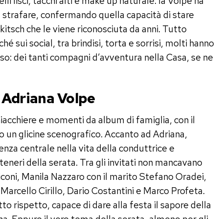
lli lisci, tacchi alti e make up naturale: la Volpe ha
 strafare, confermando quella capacità di stare
l kitsch che le viene riconosciuta da anni. Tutto
 sui social, tra brindisi, torta e sorrisi, molti hanno
so: dei tanti compagni d’avventura nella Casa, se ne
 Adriana Volpe
hiacchiere e momenti da album di famiglia, con il
o un glicine scenografico. Accanto ad Adriana,
enza centrale nella vita della conduttrice e
 teneri della serata. Tra gli invitati non mancavano
coni, Manila Nazzaro con il marito Stefano Oradei,
 Marcello Cirillo, Dario Costantini e Marco Profeta.
tto rispetto, capace di dare alla festa il sapore della