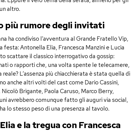
a. Eppure il vero tema della serata, almeno per gli
un altro.
o più rumore degli invitati
ana ha condiviso l’avventura al Grande Fratello Vip,
la festa: Antonella Elia, Francesca Manzini e Lucia
o scattare il classico interrogativo da gossip:
onati o rapporti che, una volta spente le telecamere,
a reale? L’assenza più chiacchierata è stata quella di
 anche altri volti del cast come Dario Cassini,
 Nicolò Brigante, Paola Caruso, Marco Berry,
uni avrebbero comunque fatto gli auguri via social,
a lo stesso peso di una presenza al tavolo.
 Elia e la tregua con Francesca