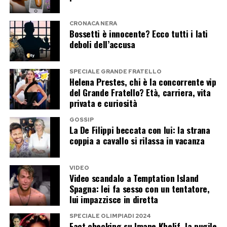
Lip Sync insieme a Maria De Filippi.
CRONACA NERA
Bossetti è innocente? Ecco tutti i lati
Il duetto promette di diventare uno dei
deboli dell’accusa
momenti più curiosi della trasmissione. Casalino
vestirà i panni di Zucchero, mentre Maria De
SPECIALE GRANDE FRATELLO
Filippi interpreterà Loredana Bertè. Un
Helena Prestes, chi è la concorrente vip
del Grande Fratello? Età, carriera, vita
accostamento che difficilmente sarebbe venuto
privata e curiosità
in mente anche al più fantasioso degli autori
televisivi: l’ex portavoce del premier e la regina
GOSSIP
La De Filippi beccata con lui: la strana
di Canale 5 trasformati in due icone della musica
coppia a cavallo si rilassa in vacanza
italiana.
VIDEO
La presenza a Tu sì que vales dimostra che
Video scandalo a Temptation Island
Spagna: lei fa sesso con un tentatore,
Casalino non ha chiuso affatto la porta alla
lui impazzisce in diretta
televisione. La vera domanda riguarda il tipo di
SPECIALE OLIMPIADI 2024
televisione che intende scegliere. Una
Fact checking su Imane Khelif, la pugile