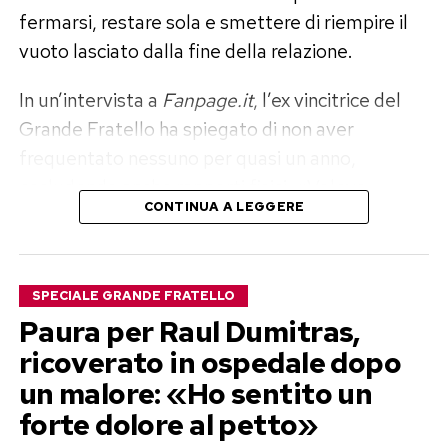
fermarsi, restare sola e smettere di riempire il
vuoto lasciato dalla fine della relazione.
In un’intervista a
Fanpage.it
, l’ex vincitrice del
Grande Fratello ha spiegato di non aver
frequentato nessuno per quasi un anno,
escludendo anche rapporti fisici. «Volevo
CONTINUA A LEGGERE
disintossicarmi del tutto ed elaborare il dolore»,
ha raccontato, aggiungendo di sentirsi oggi
finalmente serena e pronta a mettere un’altra
SPECIALE GRANDE FRATELLO
persona al centro della propria vita.
Paura per Raul Dumitras,
Perla Vatiero: «Con Mirko un amore
ricoverato in ospedale dopo
un malore: «Ho sentito un
vero, ma diventato tossico»
forte dolore al petto»
Il rapporto tra Perla Vatiero e Mirko Brunetti