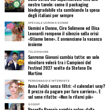
possibilità di coinvolgere anche Alejandro
nostre tavole: come il packaging
Martinez, imprenditore colombiano e compagno
biodegradabile sta cambiando la spesa
degli italiani per sempre
di Casalino.
SPECIALE UOMINI E DONNE
Uomini e Donne, Ciro Solimeno ed Elisa
La coppia potrebbe entrare insieme,
Leonardi rompono il silenzio sulla crisi:
trasformando la partecipazione in un racconto
«Stiamo bene». E annunciano la vacanza
sentimentale oltre che televisivo. Resta aperta
insieme
anche l’ipotesi di un ingresso in solitaria, mentre
TELEVISIONE
Sanremo Giovani cambia tutto: un solo
sul tavolo continua a esserci l’opzione più
vincitore volerà tra i Campioni del
semplice: un doppio no e tutti a casa, ma senza
Festival 2027 scelto da Stefano De
telecamere.
Martino
PERSONAGGI E INTERVISTE
Chi è Alejandro Martinez, il
Anna Falchi senza filtri: «I calendari sexy?
Il prezzo da pagare per fare carriera». E
compagno che piace al reality
sul seno rifatto: «Non lo rifarei più»
Alejandro Martinez potrebbe rappresentare la
GOSSIP
Rossella Brescia cambia palco: dalla