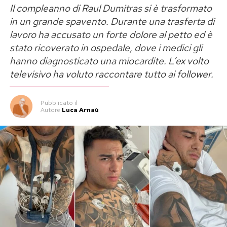
Il compleanno di Raul Dumitras si è trasformato
aveva conquistato il pubblico di
Temptation
in un grande spavento. Durante una trasferta di
Island
nel 2023, trasformandosi poi in una delle
lavoro ha accusato un forte dolore al petto ed è
saghe sentimentali più seguite sui social. Cinque
stato ricoverato in ospedale, dove i medici gli
anni di convivenza, una rottura davanti alle
hanno diagnosticato una miocardite. L’ex volto
telecamere, nuovi legami, il riavvicinamento
televisivo ha voluto raccontare tutto ai follower.
nella Casa del Grande Fratello e infine il
tentativo di ricominciare una volta terminato il
Pubblicato
il
Autore
Luca Arnaù
reality.
Oggi Perla non rinnega ciò che ha provato. «È la
risposta a un amore che è stato vero», ha
spiegato parlando dei “Perletti”, i sostenitori
che continuano a sperare in un ritorno di coppia.
Quell’amore, però, era diventato «tossico»
perché vissuto in una simbiosi totale che aveva