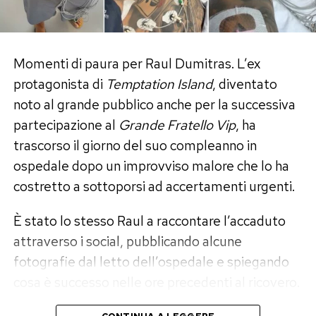
finito per compromettere il rapporto. I due
avrebbero provato a ricucire per circa due mesi
dopo il programma, prima di capire che
continuare avrebbe significato ripetere gli stessi
Momenti di paura per Raul Dumitras. L’ex
errori. Ora, assicura lei, tra loro non esiste alcun
protagonista di
Temptation Island
, diventato
contatto.
noto al grande pubblico anche per la successiva
partecipazione al
Grande Fratello Vip
, ha
Un anno senza frequentazioni:
trascorso il giorno del suo compleanno in
«Dovevo elaborare il dolore»
ospedale dopo un improvviso malore che lo ha
costretto a sottoporsi ad accertamenti urgenti.
La fine definitiva della storia ha imposto a Perla
È stato lo stesso Raul a raccontare l’accaduto
Vatiero una scelta precisa. Nessuna relazione di
attraverso i social, pubblicando alcune
passaggio, nessun flirt estivo buono per
fotografie dal letto dell’ospedale e spiegando
riempire le pagine di gossip e neppure la ricerca
cosa è successo nelle ore precedenti al ricovero.
frettolosa di un sostituto. «Per quasi un anno,
per scelta mia, non ho avuto alcun tipo di