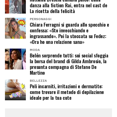
vera carta a sorpresa dell’operazione.
danza alla fiction Rai, entra nel cast de
Imprenditore colombiano, è legato
La ricetta della felicità
sentimentalmente a Casalino e finora ha
PERSONAGGI
Chiara Ferragni si guarda allo specchio e
mantenuto un profilo molto più riservato
confessa: «Sto invecchiando e
rispetto al compagno.
ingrassando». Poi la stoccata su Fedez:
«Ora ho una relazione sana»
Proprio questa differenza potrebbe incuriosire
MODA
gli autori. Da una parte un volto abituato alle
Belén sorprende tutti: sui social sfoggia
telecamere, alle polemiche politiche e alla
la borsa del brand di Gilda Ambrosio, la
presunta compagna di Stefano De
comunicazione pubblica; dall’altra una figura
Martino
meno conosciuta dal grande pubblico, pronta a
BELLEZZA
debuttare davanti a milioni di spettatori. Una
Peli incarniti, irritazioni e dermatite:
dinamica perfetta per un programma che vive di
come trovare il metodo di depilazione
ideale per la tua cute
contrasti, relazioni e confessioni notturne.
Per Casalino, però, il ritorno nella Casa avrebbe