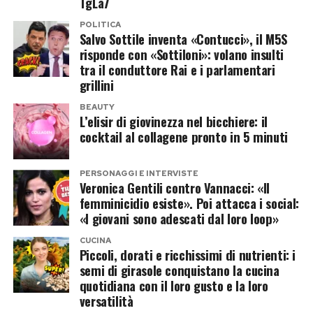
TgLa7
anche l’ipotesi di un ingresso in solitaria, mentre
POLITICA
Salvo Sottile inventa «Contucci», il M5S
sul tavolo continua a esserci l’opzione più
risponde con «Sottiloni»: volano insulti
semplice: un doppio no e tutti a casa, ma senza
tra il conduttore Rai e i parlamentari
telecamere.
grillini
BEAUTY
Chi è Alejandro Martinez, il
L’elisir di giovinezza nel bicchiere: il
cocktail al collagene pronto in 5 minuti
compagno che piace al reality
Alejandro Martinez potrebbe rappresentare la
PERSONAGGI E INTERVISTE
Veronica Gentili contro Vannacci: «Il
vera carta a sorpresa dell’operazione.
femminicidio esiste». Poi attacca i social:
Imprenditore colombiano, è legato
«I giovani sono adescati dal loro loop»
sentimentalmente a Casalino e finora ha
CUCINA
Piccoli, dorati e ricchissimi di nutrienti: i
mantenuto un profilo molto più riservato
semi di girasole conquistano la cucina
rispetto al compagno.
quotidiana con il loro gusto e la loro
versatilità
Proprio questa differenza potrebbe incuriosire