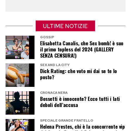
che muoveva i primi passi nel territorio dei
reality.
Il duetto con Maria De Filippi a Tu sì
ULTIME NOTIZIE
que vales
GOSSIP
Elisabetta Canalis, che Sex bomb! è suo
il primo topless del 2024 (GALLERY
Mentre il Grande Fratello insiste, Casalino ha già
SENZA CENSURA!)
scelto un altro palcoscenico Mediaset. Ha infatti
SEX AND LA CITY
registrato una partecipazione a Tu sì que vales,
Dick Rating: che voto mi dai se te lo
dove sarà protagonista nello spazio dedicato al
posto?
Lip Sync insieme a Maria De Filippi.
CRONACA NERA
Bossetti è innocente? Ecco tutti i lati
Il duetto promette di diventare uno dei
deboli dell’accusa
momenti più curiosi della trasmissione. Casalino
vestirà i panni di Zucchero, mentre Maria De
SPECIALE GRANDE FRATELLO
Filippi interpreterà Loredana Bertè. Un
Helena Prestes, chi è la concorrente vip