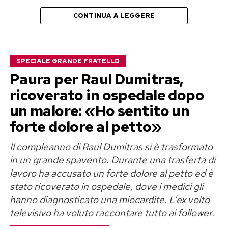
escludendo anche rapporti fisici. «Volevo
CONTINUA A LEGGERE
disintossicarmi del tutto ed elaborare il dolore»,
ha raccontato, aggiungendo di sentirsi oggi
finalmente serena e pronta a mettere un’altra
SPECIALE GRANDE FRATELLO
persona al centro della propria vita.
Paura per Raul Dumitras,
Perla Vatiero: «Con Mirko un amore
ricoverato in ospedale dopo
un malore: «Ho sentito un
vero, ma diventato tossico»
forte dolore al petto»
Il rapporto tra Perla Vatiero e Mirko Brunetti
Il compleanno di Raul Dumitras si è trasformato
aveva conquistato il pubblico di
Temptation
in un grande spavento. Durante una trasferta di
Island
nel 2023, trasformandosi poi in una delle
lavoro ha accusato un forte dolore al petto ed è
saghe sentimentali più seguite sui social. Cinque
stato ricoverato in ospedale, dove i medici gli
anni di convivenza, una rottura davanti alle
hanno diagnosticato una miocardite. L’ex volto
telecamere, nuovi legami, il riavvicinamento
televisivo ha voluto raccontare tutto ai follower.
nella Casa del Grande Fratello e infine il