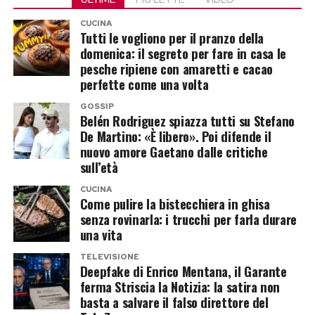
più volte a convincere Casalino a rimettere
reality. Dopo aver vissuto sentimenti, errori e
concluso, ringraziando implicitamente chi gli è
piede nella Casa, incontrando però sempre le
riconciliazioni sotto gli occhi di milioni di
CUCINA
stato vicino in queste ore difficili.
Tutti le vogliono per il pranzo della
sue perplessità. L’ex portavoce non avrebbe
spettatori, questa volta Perla sembra voler
domenica: il segreto per fare in casa le
ancora sciolto le riserve neppure questa volta e
Il messaggio ha subito raccolto centinaia di
lasciare il prossimo amore fuori
pesche ripiene con amaretti e cacao
sembrerebbe orientato verso un nuovo rifiuto.
commenti e auguri da parte dei fan, che hanno
perfette come una volta
dall’inquadratura.
espresso vicinanza all’ex volto di
Temptation
GOSSIP
La proposta, tuttavia, avrebbe assunto contorni
Belén Rodriguez spiazza tutti su Stefano
Island
e gli hanno augurato una pronta
Post Views:
225
De Martino: «È libero». Poi difende il
diversi rispetto al passato. Il Grande Fratello,
guarigione.
nuovo amore Gaetano dalle critiche
pronto a tornare a settembre con un’edizione vip
sull’età
condotta da Ilary Blasi, starebbe valutando la
Post Views:
330
CUCINA
possibilità di coinvolgere anche Alejandro
Come pulire la bistecchiera in ghisa
Martinez, imprenditore colombiano e compagno
senza rovinarla: i trucchi per farla durare
una vita
di Casalino.
TELEVISIONE
Deepfake di Enrico Mentana, il Garante
La coppia potrebbe entrare insieme,
ferma Striscia la Notizia: la satira non
trasformando la partecipazione in un racconto
basta a salvare il falso direttore del
sentimentale oltre che televisivo. Resta aperta