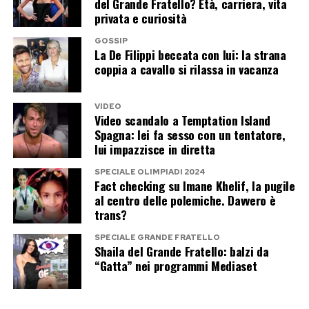
del Grande Fratello? Età, carriera, vita
accostamento che difficilmente sarebbe venuto
privata e curiosità
in mente anche al più fantasioso degli autori
GOSSIP
televisivi: l’ex portavoce del premier e la regina
La De Filippi beccata con lui: la strana
di Canale 5 trasformati in due icone della musica
coppia a cavallo si rilassa in vacanza
italiana.
VIDEO
La presenza a Tu sì que vales dimostra che
Video scandalo a Temptation Island
Spagna: lei fa sesso con un tentatore,
Casalino non ha chiuso affatto la porta alla
lui impazzisce in diretta
televisione. La vera domanda riguarda il tipo di
SPECIALE OLIMPIADI 2024
televisione che intende scegliere. Una
Fact checking su Imane Khelif, la pugile
performance ironica accanto a Maria De Filippi
al centro delle polemiche. Davvero è
trans?
richiede una sera di leggerezza. Il Grande
Fratello, invece, significherebbe settimane di
SPECIALE GRANDE FRATELLO
Shaila del Grande Fratello: balzi da
convivenza, esposizione continua e inevitabili
“Gatta” nei programmi Mediaset
incursioni nel passato politico e privato.